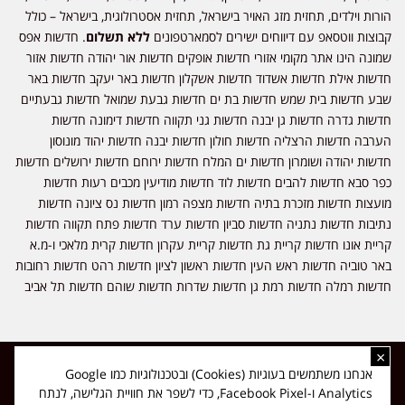
הורות וילדים, תחזית מזג האויר בישראל, תחזית אסטרולוגית, בישראל – כולל
קבוצות ווטסאפ עם דיווחים ישירים לסמארטפונים
ללא תשלום
. חדשות אפס
שמונה הינו אתר מקומי אזורי חדשות אופקים חדשות אור יהודה חדשות אזור
חדשות אילת חדשות אשדוד חדשות אשקלון חדשות באר יעקב חדשות באר
שבע חדשות בית שמש חדשות בת ים חדשות גבעת שמואל חדשות גבעתיים
חדשות גדרה חדשות גן יבנה חדשות גני תקווה חדשות דימונה חדשות
הערבה חדשות הרצליה חדשות חולון חדשות יבנה חדשות יהוד מונוסון
חדשות יהודה ושומרון חדשות ים המלח חדשות ירוחם חדשות ירושלים חדשות
כפר סבא חדשות להבים חדשות לוד חדשות מודיעין מכבים רעות חדשות
מועצות חדשות מזכרת בתיה חדשות מצפה רמון חדשות נס ציונה חדשות
נתיבות חדשות נתניה חדשות סביון חדשות ערד חדשות פתח תקווה חדשות
קריית אונו חדשות קריית גת חדשות קריית עקרון חדשות קרית מלאכי ו-מ.א
באר טוביה חדשות ראש העין חדשות ראשון לציון חדשות רהט חדשות רחובות
חדשות רמלה חדשות רמת גן חדשות שדרות חדשות שוהם חדשות תל אביב
×
כל הזכויות שמורות ל-ליזה ללוצאשווילי - חדשות אפס שמונה - דיווחים בזמן
אנחנו משתמשים בעוגיות (Cookies) ובטכנולוגיות כמו Google
אמת, נוסד בשנת 2019 | טל' לפרסומים 054-9759222 מייל מערכת
Analytics ו-Facebook Pixel, כדי לשפר את חוויית הגלישה, לנתח
news08.net@gmail.com