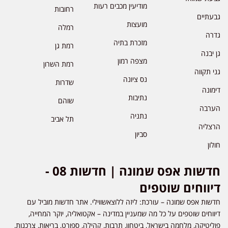
מודיעין מכבים רעות
רחובות
גבעתיים
מועצות
רמלה
גדרה
מזכרת בתיה
רמת גן
גן יבנה
מצפה רמון
רמת השרון
גני תקווה
נס ציונה
שדרות
דימונה
נתיבות
שוהם
הערבה
נתניה
תל אביב
הרצליה
סביון
חולון
חדשות אפס שמונה | חדשות 08 -
דיווחים שוטפים
חדשות אפס שמונה – עורכת: ליזה ללוצאשווילי. אתר חדשות מוביל עם
דיווחים שוטפים על כל מה שמעניין במדינה – אקטואליה, יוקר המחייה,
פוליטיקה, מלחמה בישראל, ביטחון, תרבות, קהילה, ספורט, בריאות, צרכנות,