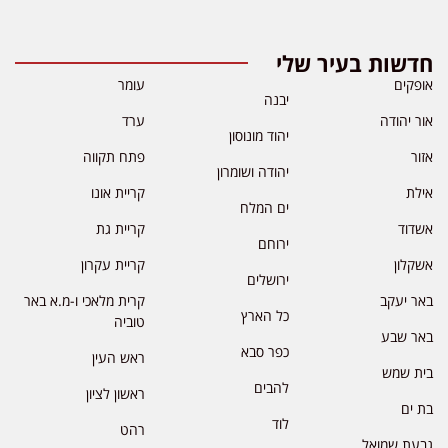
חדשות בעיר שלי
אופקים
עומר
יבנה
אור יהודה
ערד
יהוד מונוסון
אזור
פתח תקווה
יהודה ושומרון
אילת
קריית אונו
ים המלח
אשדוד
קריית גת
ירוחם
אשקלון
קריית עקרון
ירושלים
באר יעקב
קרית מלאכי ו-מ.א באר
כל הארץ
טוביה
באר שבע
כפר סבא
ראש העין
בית שמש
להבים
ראשון לציון
בת ים
לוד
רהט
גבעת שמואל