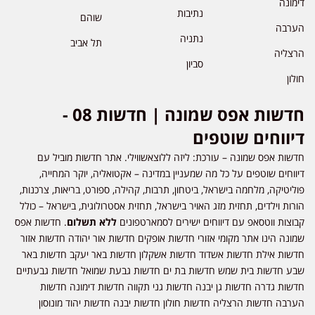
דימונה
נתיבות
שוהם
הערבה
נתניה
תל אביב
הרצליה
סביון
חולון
חדשות אפס שמונה | חדשות 08 -
דיווחים שוטפים
חדשות אפס שמונה – עורכת: ליזה ללוצאשווילי. אתר חדשות מוביל עם
דיווחים שוטפים על כל מה שמעניין במדינה – אקטואליה, יוקר המחייה,
פוליטיקה, מלחמה בישראל, ביטחון, תרבות, קהילה, ספורט, בריאות, צרכנות,
הורות וילדים, תחזית מזג האויר בישראל, תחזית אסטרולוגית, בישראל – כולל
קבוצות ווטסאפ עם דיווחים ישירים לסמארטפונים
ללא תשלום
. חדשות אפס
שמונה הינו אתר מקומי אזורי חדשות אופקים חדשות אור יהודה חדשות אזור
חדשות אילת חדשות אשדוד חדשות אשקלון חדשות באר יעקב חדשות באר
שבע חדשות בית שמש חדשות בת ים חדשות גבעת שמואל חדשות גבעתיים
חדשות גדרה חדשות גן יבנה חדשות גני תקווה חדשות דימונה חדשות
הערבה חדשות הרצליה חדשות חולון חדשות יבנה חדשות יהוד מונוסון