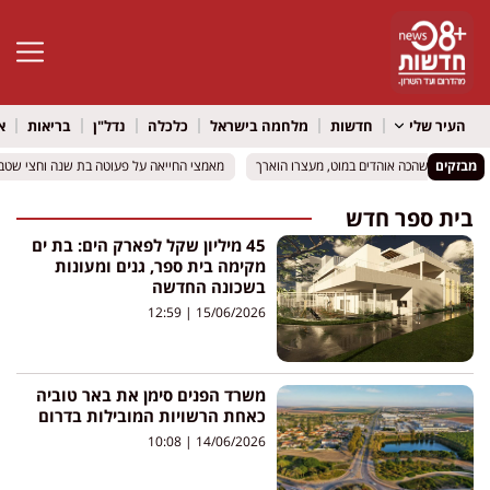
פתח סרגל 
העיר שלי
חדשות
מלחמה בישראל
כלכלה
נדל"ן
בריאות
א
מבזקים
ה: חשוד שהכה אוהדים במוט, מעצרו הוארך
ה: חשוד שהכה אוהדים במוט, מעצרו הוארך
מאמצי החייאה על פעוטה בת שנה וחצי שטבעה
מאמצי החייאה על פעוטה בת שנה וחצי שטבעה
בית ספר חדש
45 מיליון שקל לפארק הים: בת ים
מקימה בית ספר, גנים ומעונות
בשכונה החדשה
12:59
15/06/2026
משרד הפנים סימן את באר טוביה
כאחת הרשויות המובילות בדרום
10:08
14/06/2026