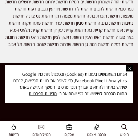
חדשות יהודה ושומרון חדשות ים המלח חדשות ירוחם חדשות ירושלים חדשות
כפר סבא חדשות להבים חדשות לוד חדשות מודיעין מכבים רעות חדשות
מועצות חדשות מזכרת בתיה חדשות מצפה רמון חדשות נס ציונה חדשות
נתיבות חדשות נתניה חדשות סביון חדשות ערד חדשות פתח תקווה חדשות
קריית אונו חדשות קריית גת חדשות קריית עקרון חדשות קרית מלאכי ו-מ.א
באר טוביה חדשות ראש העין חדשות ראשון לציון חדשות רהט חדשות רחובות
חדשות רמלה חדשות רמת גן חדשות שדרות חדשות שוהם חדשות תל אביב
×
כל הזכויות שמורות ל-ליזה ללוצאשווילי - חדשות אפס שמונה - דיווחים בזמן
אנחנו משתמשים בעוגיות (Cookies) ובטכנולוגיות כמו Google
אמת, נוסד בשנת 2019 | טל' לפרסומים 054-9759222 מייל מערכת
Analytics ו-Facebook Pixel, כדי לשפר את חוויית הגלישה, לנתח
news08.net@gmail.com
שימוש באתר ולהתאים עבורך תוכן ופרסום. המשך הגלישה באתר
❤
Made with
by
DIGITA
מהווה הסכמה לשימוש זה כפי שמתואר ב-
מדיניות הפרטיות
.
חיפוש
פרסמו אצלנו
עסקים
המייל האדום
חדשות