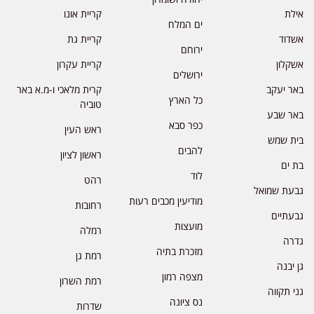
אילת
קריית אונו
ים המלח
אשדוד
קריית גת
ירוחם
אשקלון
קריית עקרון
ירושלים
באר יעקב
קרית מלאכי ו-מ.א באר
כל הארץ
טוביה
באר שבע
כפר סבא
ראש העין
בית שמש
להבים
ראשון לציון
בת ים
לוד
רהט
גבעת שמואל
מודיעין מכבים רעות
רחובות
גבעתיים
מועצות
רמלה
גדרה
מזכרת בתיה
רמת גן
גן יבנה
מצפה רמון
רמת השרון
גני תקווה
נס ציונה
שדרות