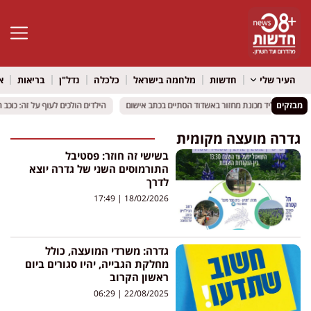
פתח סרגל 
העיר שלי
חדשות
מלחמה בישראל
כלכלה
נדל"ן
בריאות
א
מבזקים
בו": ויכוח ליד מכונת מחזור באשדוד הסתיים בכתב אישום
בו": ויכוח ליד מכונת מחזור באשדוד הסתיים בכתב אישום
הילדים הולכים לעוף על זה: כוכב ה
הילדים הולכים לעוף על זה: כוכב ה
גדרה מועצה מקומית
בשישי זה חוזר: פסטיבל
התורמוסים השני של גדרה יוצא
לדרך
17:49
18/02/2026
גדרה: משרדי המועצה, כולל
מחלקת הגבייה, יהיו סגורים ביום
ראשון הקרוב
06:29
22/08/2025