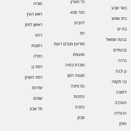
כל הארץ
טוביה
באר שבע
כפר סבא
ראש העין
בית שמש
להבים
ראשון לציון
בת ים
לוד
רהט
גבעת שמואל
מודיעין מכבים רעות
רחובות
גבעתיים
מועצות
רמלה
גדרה
מזכרת בתיה
רמת גן
גן יבנה
מצפה רמון
רמת השרון
גני תקווה
נס ציונה
שדרות
דימונה
נתיבות
שוהם
הערבה
נתניה
תל אביב
הרצליה
סביון
חולון