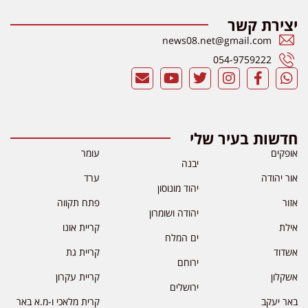
יצירת קשר
news08.net@gmail.com
054-9759222
חדשות בעיר שלי
אופקים
עומר
יבנה
אור יהודה
ערד
יהוד מונוסון
אזור
פתח תקווה
יהודה ושומרון
אילת
קריית אונו
ים המלח
אשדוד
קריית גת
ירוחם
אשקלון
קריית עקרון
ירושלים
באר יעקב
קרית מלאכי ו-מ.א באר