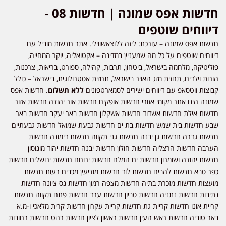
חדשות אפס שמונה | חדשות 08 -
דיווחים שוטפים
חדשות אפס שמונה – עורכת: ליזה ללוצאשווילי. אתר חדשות מוביל עם
דיווחים שוטפים על כל מה שמעניין במדינה – אקטואליה, יוקר המחייה,
פוליטיקה, מלחמה בישראל, ביטחון, תרבות, קהילה, ספורט, בריאות, צרכנות,
הורות וילדים, תחזית מזג האויר בישראל, תחזית אסטרולוגית, בישראל – כולל
קבוצות ווטסאפ עם דיווחים ישירים לסמארטפונים
ללא תשלום
. חדשות אפס
שמונה הינו אתר מקומי אזורי חדשות אופקים חדשות אור יהודה חדשות אזור
חדשות אילת חדשות אשדוד חדשות אשקלון חדשות באר יעקב חדשות באר
שבע חדשות בית שמש חדשות בת ים חדשות גבעת שמואל חדשות גבעתיים
חדשות גדרה חדשות גן יבנה חדשות גני תקווה חדשות דימונה חדשות
הערבה חדשות הרצליה חדשות חולון חדשות יבנה חדשות יהוד מונוסון
חדשות יהודה ושומרון חדשות ים המלח חדשות ירוחם חדשות ירושלים חדשות
כפר סבא חדשות להבים חדשות לוד חדשות מודיעין מכבים רעות חדשות
מועצות חדשות מזכרת בתיה חדשות מצפה רמון חדשות נס ציונה חדשות
נתיבות חדשות נתניה חדשות סביון חדשות ערד חדשות פתח תקווה חדשות
קריית אונו חדשות קריית גת חדשות קריית עקרון חדשות קרית מלאכי ו-מ.א
באר טוביה חדשות ראש העין חדשות ראשון לציון חדשות רהט חדשות רחובות