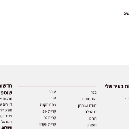
שים
 בעיר שלי
עומר
שוטפי
יבנה
דה
ערד
חדשות אפ
יהוד מונוסון
דיווחים ש
פתח תקווה
יהודה ושומרון
פוליטיקה,
קריית אונו
ים המלח
צרכנות, ה
קריית גת
ירוחם
בישראל –
קריית עקרון
ירושלים
תשלום
. 