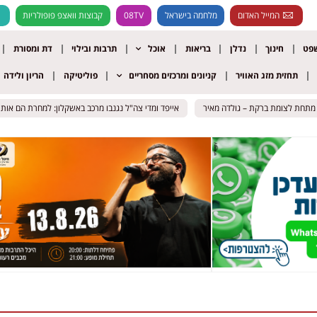
המייל האדום
מלחמה בישראל
08TV
קבוצות וואצפ פופולריות
שפט
חינוך
נדלן
בריאות
אוכל
תרבות ובילוי
דת ומסורת
תחזית מזג האוויר
קניונים ומרכזים מסחריים
פוליטיקה
הריון ולידה
תחת לצומת ברקת – גולדה מאיר
תחת לצומת ברקת – גולדה מאיר
אייפד ומדי צה"ל נגנבו מרכב באשקלון: למחרת הם אותרו 
אייפד ומדי צה"ל נגנבו מרכב באשקלון: למחרת הם אותרו 