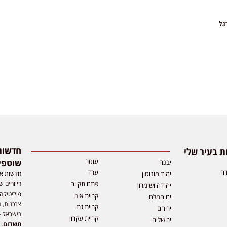
גל
 בעיר שלי
עומר
שוטפי
יבנה
דה
ערד
חדשות אפ
יהוד מונוסון
דיווחים ש
פתח תקווה
יהודה ושומרון
פוליטיקה,
קריית אונו
ים המלח
צרכנות, ה
קריית גת
ירוחם
בישראל –
קריית עקרון
ירושלים
תשלום
. 