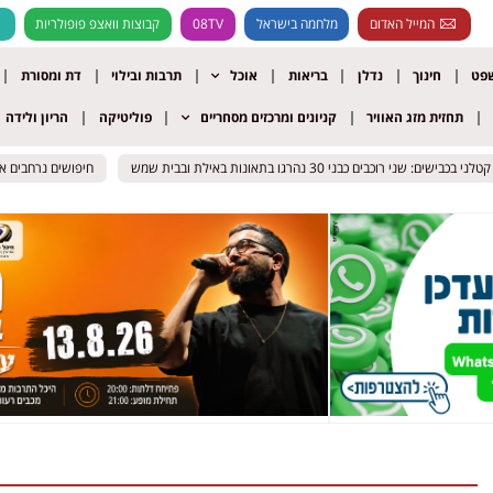
המייל האדום
מלחמה בישראל
08TV
קבוצות וואצפ פופולריות
שפט
חינוך
נדלן
בריאות
אוכל
תרבות ובילוי
דת ומסורת
תחזית מזג האוויר
קניונים ומרכזים מסחריים
פוליטיקה
הריון ולידה
בישים: שני רוכבים כבני 30 נהרגו בתאונות באילת ובבית שמש
בישים: שני רוכבים כבני 30 נהרגו בתאונות באילת ובבית שמש
חיפושים נרחבים אח
חיפושים נרחבים אח