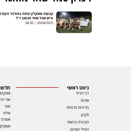
קבוצת אשקלון זכתה בטורניר הקט־ר
ע״ש סמל שחר מנואב ז"ל
08:30
29/08/2025
ניווט ראשי
חדשות
דף הבית
אופקים
אור יהו
אודות
אזור
מדיניות פרטיות
אילת
תקנון
אשדוד
הצהרת נגישות
אשקלון
המייל האדום