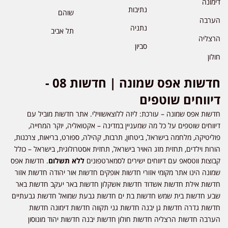
דימונה
נתיבות
שוהם
הערבה
נתניה
תל אביב
הרצליה
סביון
חולון
חדשות אפס שמונה | חדשות 08 -
דיווחים שוטפים
חדשות אפס שמונה – עורכת: ליזה ללוצאשווילי. אתר חדשות מוביל עם
דיווחים שוטפים על כל מה שמעניין במדינה – אקטואליה, יוקר המחייה,
פוליטיקה, מלחמה בישראל, ביטחון, תרבות, קהילה, ספורט, בריאות, צרכנות,
הורות וילדים, תחזית מזג האויר בישראל, תחזית אסטרולוגית, בישראל – כולל
קבוצות ווטסאפ עם דיווחים ישירים לסמארטפונים
ללא תשלום
. חדשות אפס
שמונה הינו אתר מקומי אזורי חדשות אופקים חדשות אור יהודה חדשות אזור
חדשות אילת חדשות אשדוד חדשות אשקלון חדשות באר יעקב חדשות באר
שבע חדשות בית שמש חדשות בת ים חדשות גבעת שמואל חדשות גבעתיים
חדשות גדרה חדשות גן יבנה חדשות גני תקווה חדשות דימונה חדשות
הערבה חדשות הרצליה חדשות חולון חדשות יבנה חדשות יהוד מונוסון