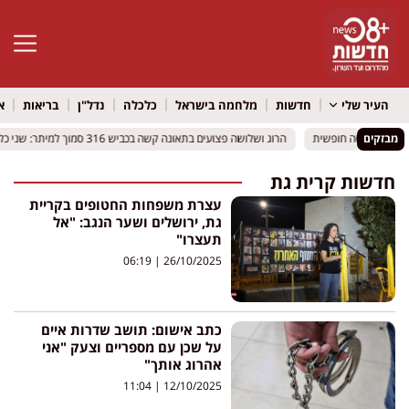
פתח סרגל 
העיר שלי
חדשות
מלחמה בישראל
כלכלה
נדל"ן
בריאות
א
מבזקים
לה – והכניסה חופשית
לה – והכניסה חופשית
הרוג ושלושה פצועים בתאונה קשה בכביש 316 סמוך למיתר: שני כלי רכב התהפכו
הרוג ושלושה פצועים בתאונה קשה בכביש 316 סמוך למיתר: שני כלי רכב התהפכו
חדשות קרית גת
עצרת משפחות החטופים בקריית
גת, ירושלים ושער הנגב: "אל
תעצרו"
06:19
26/10/2025
כתב אישום: תושב שדרות איים
על שכן עם מספריים וצעק "אני
אהרוג אותך"
11:04
12/10/2025