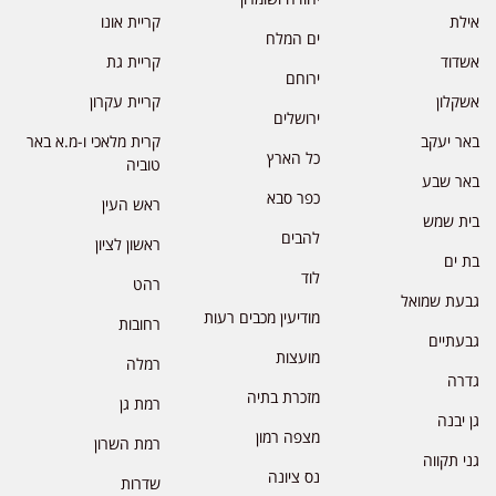
אילת
קריית אונו
ים המלח
אשדוד
קריית גת
ירוחם
אשקלון
קריית עקרון
ירושלים
באר יעקב
קרית מלאכי ו-מ.א באר
כל הארץ
טוביה
באר שבע
כפר סבא
ראש העין
בית שמש
להבים
ראשון לציון
בת ים
לוד
רהט
גבעת שמואל
מודיעין מכבים רעות
רחובות
גבעתיים
מועצות
רמלה
גדרה
מזכרת בתיה
רמת גן
גן יבנה
מצפה רמון
רמת השרון
גני תקווה
נס ציונה
שדרות