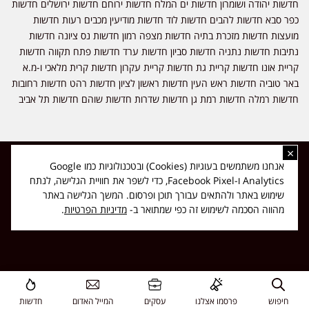
חדשות יהודה ושומרון חדשות ים המלח חדשות ירוחם חדשות ירושלים חדשות
כפר סבא חדשות להבים חדשות לוד חדשות מודיעין מכבים רעות חדשות
מועצות חדשות מזכרת בתיה חדשות מצפה רמון חדשות נס ציונה חדשות
נתיבות חדשות נתניה חדשות סביון חדשות ערד חדשות פתח תקווה חדשות
קריית אונו חדשות קריית גת חדשות קריית עקרון חדשות קרית מלאכי ו-מ.א
באר טוביה חדשות ראש העין חדשות ראשון לציון חדשות רהט חדשות רחובות
חדשות רמלה חדשות רמת גן חדשות שדרות חדשות שוהם חדשות תל אביב
×
כל הזכויות שמורות ל-ליזה ללוצאשווילי - חדשות אפס שמונה - דיווחים בזמן
אנחנו משתמשים בעוגיות (Cookies) ובטכנולוגיות כמו Google
אמת, נוסד בשנת 2019 | טל' לפרסומים 054-9759222 מייל מערכת
Analytics ו-Facebook Pixel, כדי לשפר את חוויית הגלישה, לנתח
news08.net@gmail.com
שימוש באתר ולהתאים עבורך תוכן ופרסום. המשך הגלישה באתר
❤
Made with
by
DIGITA
מהווה הסכמה לשימוש זה כפי שמתואר ב-
מדיניות הפרטיות
.
חיפוש
פרסמו אצלנו
עסקים
המייל האדום
חדשות