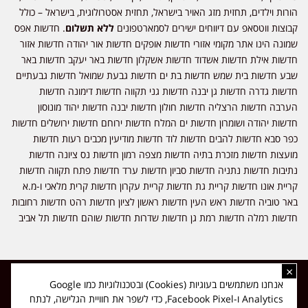
הורות וילדים, תחזית מזג האויר בישראל, תחזית אסטרולוגית, בישראל – כולל
קבוצות ווטסאפ עם דיווחים ישירים לסמארטפונים
ללא תשלום
. חדשות אפס
שמונה הינו אתר מקומי אזורי חדשות אופקים חדשות אור יהודה חדשות אזור
חדשות אילת חדשות אשדוד חדשות אשקלון חדשות באר יעקב חדשות באר
שבע חדשות בית שמש חדשות בת ים חדשות גבעת שמואל חדשות גבעתיים
חדשות גדרה חדשות גן יבנה חדשות גני תקווה חדשות דימונה חדשות
הערבה חדשות הרצליה חדשות חולון חדשות יבנה חדשות יהוד מונוסון
חדשות יהודה ושומרון חדשות ים המלח חדשות ירוחם חדשות ירושלים חדשות
כפר סבא חדשות להבים חדשות לוד חדשות מודיעין מכבים רעות חדשות
מועצות חדשות מזכרת בתיה חדשות מצפה רמון חדשות נס ציונה חדשות
נתיבות חדשות נתניה חדשות סביון חדשות ערד חדשות פתח תקווה חדשות
קריית אונו חדשות קריית גת חדשות קריית עקרון חדשות קרית מלאכי ו-מ.א
באר טוביה חדשות ראש העין חדשות ראשון לציון חדשות רהט חדשות רחובות
חדשות רמלה חדשות רמת גן חדשות שדרות חדשות שוהם חדשות תל אביב
×
כל הזכויות שמורות ל-ליזה ללוצאשווילי - חדשות אפס שמונה - דיווחים בזמן
אנחנו משתמשים בעוגיות (Cookies) ובטכנולוגיות כמו Google
אמת, נוסד בשנת 2019 | טל' לפרסומים 054-9759222 מייל מערכת
Analytics ו-Facebook Pixel, כדי לשפר את חוויית הגלישה, לנתח
news08.net@gmail.com