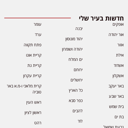
חדשות בעיר שלי
אופקים
עומר
יבנה
אור יהודה
ערד
יהוד מונוסון
אזור
פתח תקווה
יהודה ושומרון
אילת
קריית אונו
ים המלח
אשדוד
קריית גת
ירוחם
אשקלון
קריית עקרון
ירושלים
באר יעקב
קרית מלאכי ו-מ.א באר
כל הארץ
טוביה
באר שבע
כפר סבא
ראש העין
בית שמש
להבים
ראשון לציון
בת ים
לוד
רהט
גבעת שמואל