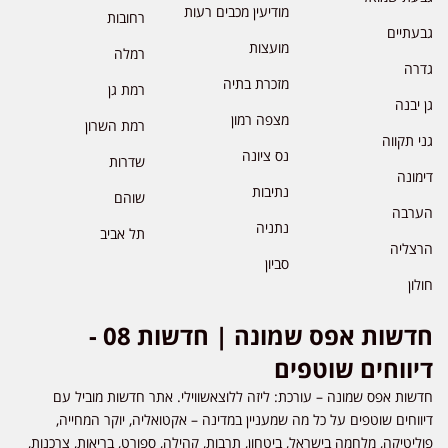
מודיעין מכבים רעות
רחובות
גבעתיים
מועצות
רמלה
גדרה
מזכרת בתיה
רמת גן
גן יבנה
מצפה רמון
רמת השרון
גני תקווה
נס ציונה
שדרות
דימונה
נתיבות
שוהם
הערבה
נתניה
תל אביב
הרצליה
סביון
חולון
חדשות אפס שמונה | חדשות 08 -
דיווחים שוטפים
חדשות אפס שמונה – עורכת: ליזה ללוצאשווילי. אתר חדשות מוביל עם
דיווחים שוטפים על כל מה שמעניין במדינה – אקטואליה, יוקר המחייה,
פוליטיקה, מלחמה בישראל, ביטחון, תרבות, קהילה, ספורט, בריאות, צרכנות,