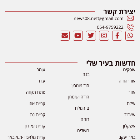
יצירת קשר
news08.net@gmail.com
054-9759222
חדשות בעיר שלי
אופקים
עומר
יבנה
אור יהודה
ערד
יהוד מונוסון
אזור
פתח תקווה
יהודה ושומרון
אילת
קריית אונו
ים המלח
אשדוד
קריית גת
ירוחם
אשקלון
קריית עקרון
ירושלים
באר יעקב
קרית מלאכי ו-מ.א באר