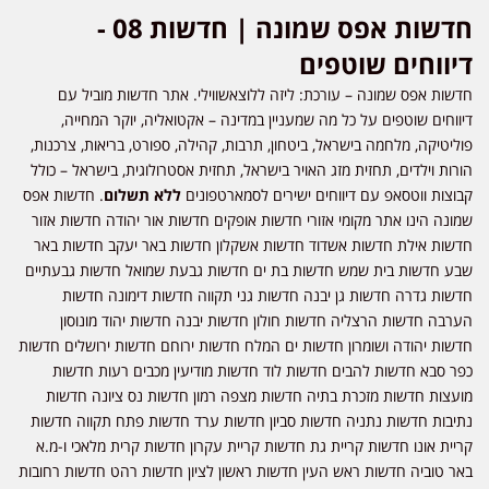
חדשות אפס שמונה | חדשות 08 -
דיווחים שוטפים
חדשות אפס שמונה – עורכת: ליזה ללוצאשווילי. אתר חדשות מוביל עם
דיווחים שוטפים על כל מה שמעניין במדינה – אקטואליה, יוקר המחייה,
פוליטיקה, מלחמה בישראל, ביטחון, תרבות, קהילה, ספורט, בריאות, צרכנות,
הורות וילדים, תחזית מזג האויר בישראל, תחזית אסטרולוגית, בישראל – כולל
קבוצות ווטסאפ עם דיווחים ישירים לסמארטפונים
ללא תשלום
. חדשות אפס
שמונה הינו אתר מקומי אזורי חדשות אופקים חדשות אור יהודה חדשות אזור
חדשות אילת חדשות אשדוד חדשות אשקלון חדשות באר יעקב חדשות באר
שבע חדשות בית שמש חדשות בת ים חדשות גבעת שמואל חדשות גבעתיים
חדשות גדרה חדשות גן יבנה חדשות גני תקווה חדשות דימונה חדשות
הערבה חדשות הרצליה חדשות חולון חדשות יבנה חדשות יהוד מונוסון
חדשות יהודה ושומרון חדשות ים המלח חדשות ירוחם חדשות ירושלים חדשות
כפר סבא חדשות להבים חדשות לוד חדשות מודיעין מכבים רעות חדשות
מועצות חדשות מזכרת בתיה חדשות מצפה רמון חדשות נס ציונה חדשות
נתיבות חדשות נתניה חדשות סביון חדשות ערד חדשות פתח תקווה חדשות
קריית אונו חדשות קריית גת חדשות קריית עקרון חדשות קרית מלאכי ו-מ.א
באר טוביה חדשות ראש העין חדשות ראשון לציון חדשות רהט חדשות רחובות