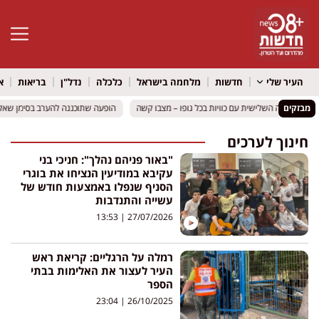
פתח סרגל 
העיר שלי
חדשות
מלחמה בישראל
כלכלה
נדל"ן
בריאות
א
מבזקים
הופעה שתוכננה להערב בסימן שאלה:
הופעה שתוכננה להערב בסימן שאלה:
חינוך לערכים
"באור פניהם נהלך": חניכי בני
עקיבא במודיעין הנציחו את בוגרי
הסניף שנפלו באמצעות חודש של
עשייה והתנדבות
13:53
27/07/2026
רמלה על הרגליים: קריאת ראש
העיר לעצור את האלימות בבתי
הספר
23:04
26/10/2025