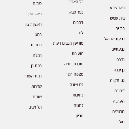
כל הארץ
טוביה
באר שבע
כפר סבא
ראש העין
בית שמש
להבים
ראשון לציון
בת ים
לוד
רהט
גבעת שמואל
מודיעין מכבים רעות
רחובות
גבעתיים
מועצות
רמלה
גדרה
מזכרת בתיה
רמת גן
גן יבנה
מצפה רמון
רמת השרון
גני תקווה
נס ציונה
שדרות
דימונה
נתיבות
שוהם
הערבה
נתניה
תל אביב
הרצליה
סביון
חולון