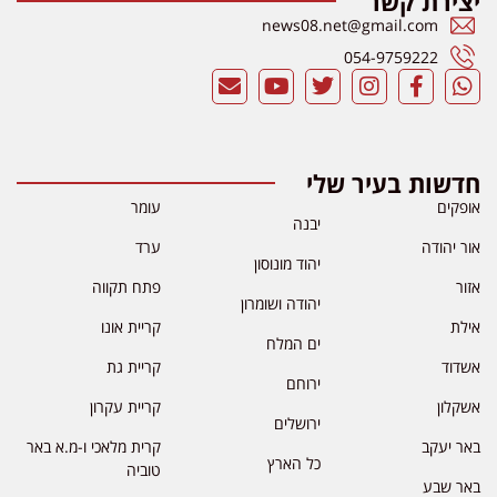
יצירת קשר
news08.net@gmail.com
054-9759222
חדשות בעיר שלי
אופקים
עומר
יבנה
אור יהודה
ערד
יהוד מונוסון
אזור
פתח תקווה
יהודה ושומרון
אילת
קריית אונו
ים המלח
אשדוד
קריית גת
ירוחם
אשקלון
קריית עקרון
ירושלים
באר יעקב
קרית מלאכי ו-מ.א באר
כל הארץ
טוביה
באר שבע