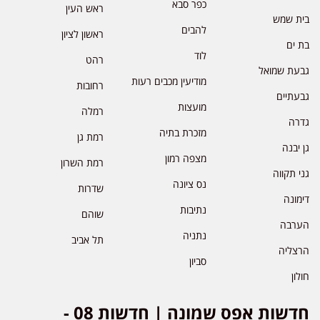
כפר סבא
ראש העין
בית שמש
להבים
ראשון לציון
בת ים
לוד
רהט
גבעת שמואל
מודיעין מכבים רעות
רחובות
גבעתיים
מועצות
רמלה
גדרה
מזכרת בתיה
רמת גן
גן יבנה
מצפה רמון
רמת השרון
גני תקווה
נס ציונה
שדרות
דימונה
נתיבות
שוהם
הערבה
נתניה
תל אביב
הרצליה
סביון
חולון
חדשות אפס שמונה | חדשות 08 -