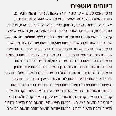
דיווחים שוטפים
חדשות אפס שמונה – עורכת: ליזה ללוצאשווילי. אתר חדשות מוביל עם
דיווחים שוטפים על כל מה שמעניין במדינה – אקטואליה, יוקר המחייה,
פוליטיקה, מלחמה בישראל, ביטחון, תרבות, קהילה, ספורט, בריאות, צרכנות,
הורות וילדים, תחזית מזג האויר בישראל, תחזית אסטרולוגית, בישראל – כולל
קבוצות ווטסאפ עם דיווחים ישירים לסמארטפונים
ללא תשלום
. חדשות אפס
שמונה הינו אתר מקומי אזורי חדשות אופקים חדשות אור יהודה חדשות אזור
חדשות אילת חדשות אשדוד חדשות אשקלון חדשות באר יעקב חדשות באר
שבע חדשות בית שמש חדשות בת ים חדשות גבעת שמואל חדשות גבעתיים
חדשות גדרה חדשות גן יבנה חדשות גני תקווה חדשות דימונה חדשות
הערבה חדשות הרצליה חדשות חולון חדשות יבנה חדשות יהוד מונוסון
חדשות יהודה ושומרון חדשות ים המלח חדשות ירוחם חדשות ירושלים חדשות
כפר סבא חדשות להבים חדשות לוד חדשות מודיעין מכבים רעות חדשות
מועצות חדשות מזכרת בתיה חדשות מצפה רמון חדשות נס ציונה חדשות
נתיבות חדשות נתניה חדשות סביון חדשות ערד חדשות פתח תקווה חדשות
קריית אונו חדשות קריית גת חדשות קריית עקרון חדשות קרית מלאכי ו-מ.א
באר טוביה חדשות ראש העין חדשות ראשון לציון חדשות רהט חדשות רחובות
חדשות רמלה חדשות רמת גן חדשות שדרות חדשות שוהם חדשות תל אביב