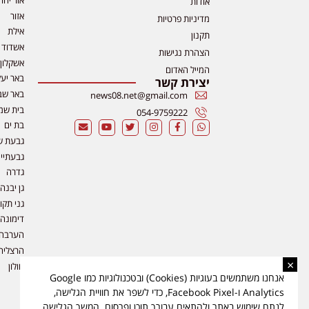
אודות
אזור
מדיניות פרטיות
אילת
תקנון
אשדוד
הצהרת נגישות
אשקלון
המייל האדום
באר יע
יצירת קשר
באר שב
news08.net@gmail.com
בית שמ
054-9759222
בת ים
גבעת ש
גבעתיי
גדרה
גן יבנה
גני תקו
דימונה
הערבה
הרצליה
×
חולון
אנחנו משתמשים בעוגיות (Cookies) ובטכנולוגיות כמו Google
Analytics ו-Facebook Pixel, כדי לשפר את חוויית הגלישה,
לנתח שימוש באתר ולהתאים עבורך תוכן ופרסום. המשך הגלישה