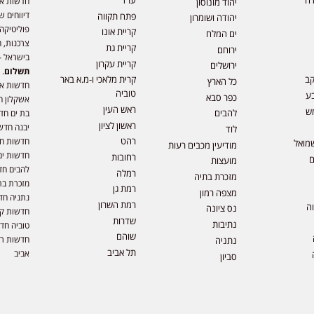
חדשות אפ
יהוד מונוסון
דיווחים ש
פתח תקווה
יהודה ושומרון
פוליטיקה,
קריית אונו
ים המלח
צרכנות, ה
קריית גת
ירוחם
בישראל –
קריית עקרון
ירושלים
תשלום
. 
קב
קרית מלאכי ו-מ.א באר
כל הארץ
חדשות או
טוביה
ע
כפר סבא
אשקלון ח
ראש העין
ש
להבים
בת ים חד
ראשון לציון
יבנה חדש
לוד
רהט
חדשות חול
מואל
מודיעין מכבים רעות
חדשות ים
רחובות
ם
מועצות
להבים חד
רמלה
מזכרת בתיה
מזכרת בת
רמת גן
מצפה רמון
נתניה חד
רמת השרון
וה
נס ציונה
חדשות קר
שדרות
נתיבות
טוביה חד
שוהם
חדשות רמ
נתניה
תל אביב
אביב
סביון