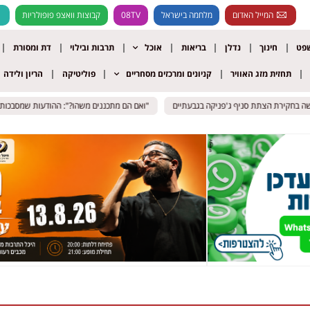
המייל האדום
מלחמה בישראל
08TV
קבוצות וואצפ פופולריות
שפט
חינוך
נדלן
בריאות
אוכל
תרבות ובילוי
דת ומסורת
תחזית מזג האוויר
קניונים ומרכזים מסחריים
פוליטיקה
הריון ולידה
"ואם הם מתכננים משהו?": ההודעות שמסבכות את
"ואם הם מתכננים משהו?": ההודעות שמסבכות את