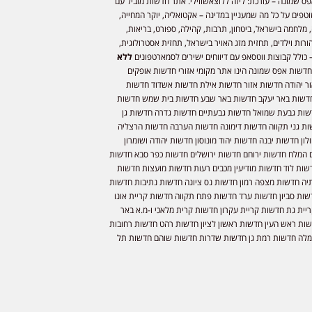
ס שמונה – עורכת: ליזה ללוצאשווילי. אתר חדשות מוביל עם
וטפים על כל מה שמעניין במדינה – אקטואליה, יוקר המחייה,
 מלחמה בישראל, ביטחון, תרבות, קהילה, ספורט, בריאות,
ורות וילדים, תחזית מזג האויר בישראל, תחזית אסטרולוגית,
 כולל קבוצות ווטסאפ עם דיווחים ישירים לסמארטפונים
ללא
חדשות אפס שמונה הינו אתר מקומי אזורי חדשות אופקים
ר יהודה חדשות אזור חדשות אילת חדשות אשדוד חדשות
דשות באר יעקב חדשות באר שבע חדשות בית שמש חדשות
שות גבעת שמואל חדשות גבעתיים חדשות גדרה חדשות גן
ות גני תקווה חדשות דימונה חדשות הערבה חדשות הרצליה
ון חדשות יבנה חדשות יהוד מונוסון חדשות יהודה ושומרון
 המלח חדשות ירוחם חדשות ירושלים חדשות כפר סבא חדשות
שות לוד חדשות מודיעין מכבים רעות חדשות מועצות חדשות
יה חדשות מצפה רמון חדשות נס ציונה חדשות נתיבות חדשות
שות סביון חדשות ערד חדשות פתח תקווה חדשות קריית אונו
יית גת חדשות קריית עקרון חדשות קרית מלאכי ו-מ.א באר
שות ראש העין חדשות ראשון לציון חדשות רהט חדשות רחובות
לה חדשות רמת גן חדשות שדרות חדשות שוהם חדשות תל