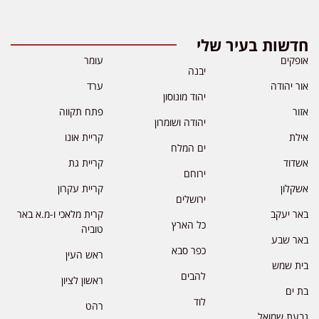
חדשות בעיר שלי
אופקים
עומר
יבנה
אור יהודה
ערד
יהוד מונוסון
אזור
פתח תקווה
יהודה ושומרון
אילת
קריית אונו
ים המלח
אשדוד
קריית גת
ירוחם
אשקלון
קריית עקרון
ירושלים
באר יעקב
קרית מלאכי ו-מ.א באר
כל הארץ
טוביה
באר שבע
כפר סבא
ראש העין
בית שמש
להבים
ראשון לציון
בת ים
לוד
רהט
גבעת שמואל