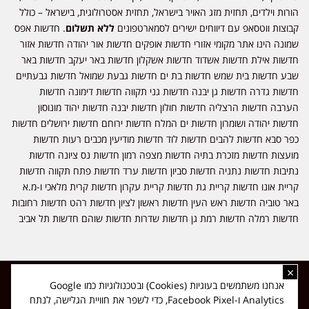
הורות וילדים, תחזית מזג האויר בישראל, תחזית אסטרולוגית, בישראל – כולל
קבוצות ווטסאפ עם דיווחים ישירים לסמארטפונים
ללא תשלום
. חדשות אפס
שמונה הינו אתר מקומי אזורי חדשות אופקים חדשות אור יהודה חדשות אזור
חדשות אילת חדשות אשדוד חדשות אשקלון חדשות באר יעקב חדשות באר
שבע חדשות בית שמש חדשות בת ים חדשות גבעת שמואל חדשות גבעתיים
חדשות גדרה חדשות גן יבנה חדשות גני תקווה חדשות דימונה חדשות
הערבה חדשות הרצליה חדשות חולון חדשות יבנה חדשות יהוד מונוסון
חדשות יהודה ושומרון חדשות ים המלח חדשות ירוחם חדשות ירושלים חדשות
כפר סבא חדשות להבים חדשות לוד חדשות מודיעין מכבים רעות חדשות
מועצות חדשות מזכרת בתיה חדשות מצפה רמון חדשות נס ציונה חדשות
נתיבות חדשות נתניה חדשות סביון חדשות ערד חדשות פתח תקווה חדשות
קריית אונו חדשות קריית גת חדשות קריית עקרון חדשות קרית מלאכי ו-מ.א
באר טוביה חדשות ראש העין חדשות ראשון לציון חדשות רהט חדשות רחובות
חדשות רמלה חדשות רמת גן חדשות שדרות חדשות שוהם חדשות תל אביב
×
כל הזכויות שמורות ל-ליזה ללוצאשווילי - חדשות אפס שמונה - דיווחים בזמן
אנחנו משתמשים בעוגיות (Cookies) ובטכנולוגיות כמו Google
אמת, נוסד בשנת 2019 | טל' לפרסומים 054-9759222 מייל מערכת
Analytics ו-Facebook Pixel, כדי לשפר את חוויית הגלישה, לנתח
news08.net@gmail.com