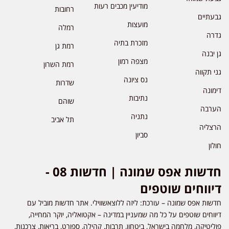
מודיעין מכבים רעות
רחובות
גבעתיים
מועצות
רמלה
גדרה
מזכרת בתיה
רמת גן
גן יבנה
מצפה רמון
רמת השרון
גני תקווה
נס ציונה
שדרות
דימונה
נתיבות
שוהם
הערבה
נתניה
תל אביב
הרצליה
סביון
חולון
חדשות אפס שמונה | חדשות 08 -
דיווחים שוטפים
חדשות אפס שמונה – עורכת: ליזה ללוצאשווילי. אתר חדשות מוביל עם
דיווחים שוטפים על כל מה שמעניין במדינה – אקטואליה, יוקר המחייה,
פוליטיקה, מלחמה בישראל, ביטחון, תרבות, קהילה, ספורט, בריאות, צרכנות,