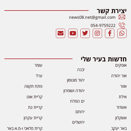
יצירת קשר
news08.net@gmail.com
054-9759222
חדשות בעיר שלי
אופקים
עומר
יבנה
אור יהודה
ערד
יהוד מונוסון
אזור
פתח תקווה
יהודה ושומרון
אילת
קריית אונו
ים המלח
אשדוד
קריית גת
ירוחם
אשקלון
קריית עקרון
ירושלים
באר יעקב
קרית מלאכי ו-מ.א באר