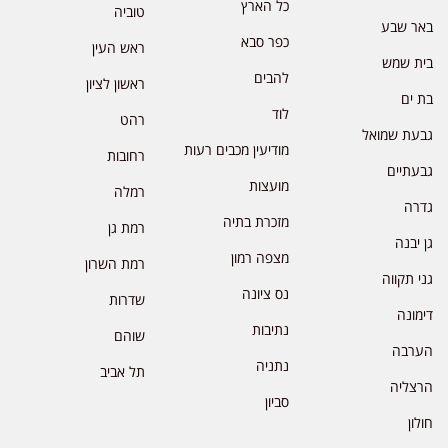
כל הארץ
טוביה
באר שבע
כפר סבא
ראש העין
בית שמש
להבים
ראשון לציון
בת ים
לוד
רהט
גבעת שמואל
מודיעין מכבים רעות
רחובות
גבעתיים
מועצות
רמלה
גדרה
מזכרת בתיה
רמת גן
גן יבנה
מצפה רמון
רמת השרון
גני תקווה
נס ציונה
שדרות
דימונה
נתיבות
שוהם
הערבה
נתניה
תל אביב
הרצליה
סביון
חולון