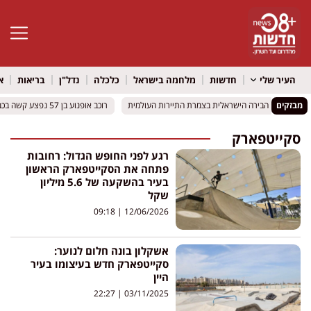
פתח סרגל 
העיר שלי
חדשות
מלחמה בישראל
כלכלה
נדל"ן
בריאות
א
מבזקים
יז וירושלים: הבירה הישראלית בצמרת התיירות העולמית
יז וירושלים: הבירה הישראלית בצמרת התיירות העולמית
רוכב אופנוע בן 57 נפצע קשה בכביש 412 סמוך לאור יהודה
רוכב אופנוע בן 57 נפצע קשה בכביש 412 סמוך לאור יהודה
סקייטפארק
רגע לפני החופש הגדול: רחובות
פתחה את הסקייטפארק הראשון
בעיר בהשקעה של 5.6 מיליון
שקל
09:18
12/06/2026
אשקלון בונה חלום לנוער:
סקייטפארק חדש בעיצומו בעיר
היין
22:27
03/11/2025