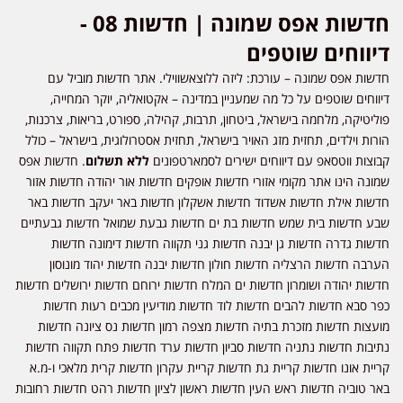
חדשות אפס שמונה | חדשות 08 -
דיווחים שוטפים
חדשות אפס שמונה – עורכת: ליזה ללוצאשווילי. אתר חדשות מוביל עם
דיווחים שוטפים על כל מה שמעניין במדינה – אקטואליה, יוקר המחייה,
פוליטיקה, מלחמה בישראל, ביטחון, תרבות, קהילה, ספורט, בריאות, צרכנות,
הורות וילדים, תחזית מזג האויר בישראל, תחזית אסטרולוגית, בישראל – כולל
קבוצות ווטסאפ עם דיווחים ישירים לסמארטפונים
ללא תשלום
. חדשות אפס
שמונה הינו אתר מקומי אזורי חדשות אופקים חדשות אור יהודה חדשות אזור
חדשות אילת חדשות אשדוד חדשות אשקלון חדשות באר יעקב חדשות באר
שבע חדשות בית שמש חדשות בת ים חדשות גבעת שמואל חדשות גבעתיים
חדשות גדרה חדשות גן יבנה חדשות גני תקווה חדשות דימונה חדשות
הערבה חדשות הרצליה חדשות חולון חדשות יבנה חדשות יהוד מונוסון
חדשות יהודה ושומרון חדשות ים המלח חדשות ירוחם חדשות ירושלים חדשות
כפר סבא חדשות להבים חדשות לוד חדשות מודיעין מכבים רעות חדשות
מועצות חדשות מזכרת בתיה חדשות מצפה רמון חדשות נס ציונה חדשות
נתיבות חדשות נתניה חדשות סביון חדשות ערד חדשות פתח תקווה חדשות
קריית אונו חדשות קריית גת חדשות קריית עקרון חדשות קרית מלאכי ו-מ.א
באר טוביה חדשות ראש העין חדשות ראשון לציון חדשות רהט חדשות רחובות