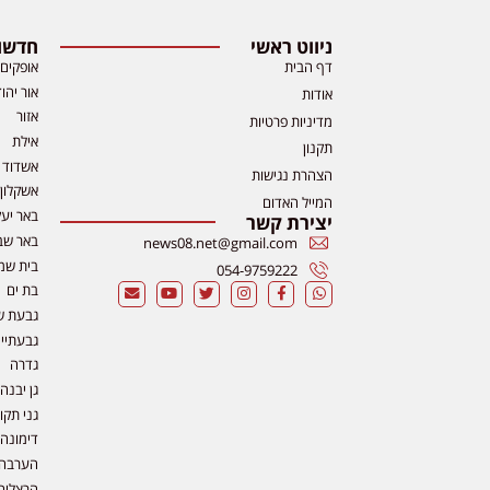
ניווט ראשי
חדשות
דף הבית
אופקים
אור יהו
אודות
אזור
מדיניות פרטיות
אילת
תקנון
אשדוד
הצהרת נגישות
אשקלון
המייל האדום
באר יע
יצירת קשר
באר שב
news08.net@gmail.com
בית שמ
054-9759222
בת ים
גבעת ש
גבעתיי
גדרה
גן יבנה
גני תקו
דימונה
הערבה
הרצליה