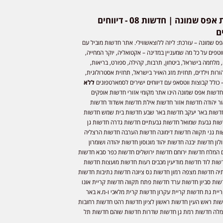
חדשות אפס שמונה | חדשות 08 - דיווחים
ם
ס שמונה – עורכת: ליזה ללוצאשווילי. אתר חדשות מוביל עם
וטפים על כל מה שמעניין במדינה – אקטואליה, יוקר המחייה,
 מלחמה בישראל, ביטחון, תרבות, קהילה, ספורט, בריאות,
ורות וילדים, תחזית מזג האויר בישראל, תחזית אסטרולוגית,
 כולל קבוצות ווטסאפ עם דיווחים ישירים לסמארטפונים
ללא
חדשות אפס שמונה הינו אתר מקומי אזורי חדשות אופקים
ר יהודה חדשות אזור חדשות אילת חדשות אשדוד חדשות
דשות באר יעקב חדשות באר שבע חדשות בית שמש חדשות
שות גבעת שמואל חדשות גבעתיים חדשות גדרה חדשות גן
ות גני תקווה חדשות דימונה חדשות הערבה חדשות הרצליה
ון חדשות יבנה חדשות יהוד מונוסון חדשות יהודה ושומרון
 המלח חדשות ירוחם חדשות ירושלים חדשות כפר סבא חדשות
שות לוד חדשות מודיעין מכבים רעות חדשות מועצות חדשות
יה חדשות מצפה רמון חדשות נס ציונה חדשות נתיבות חדשות
שות סביון חדשות ערד חדשות פתח תקווה חדשות קריית אונו
יית גת חדשות קריית עקרון חדשות קרית מלאכי ו-מ.א באר
שות ראש העין חדשות ראשון לציון חדשות רהט חדשות רחובות
לה חדשות רמת גן חדשות שדרות חדשות שוהם חדשות תל