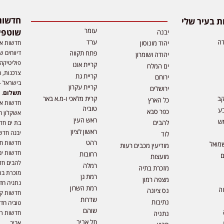
 בעיר שלי
עומר
שוטפי
יבנה
דה
ערד
חדשות אפ
יהוד מונוסון
דיווחים ש
פתח תקווה
יהודה ושומרון
פוליטיקה,
קריית אונו
ים המלח
צרכנות, ה
קריית גת
ירוחם
בישראל –
קריית עקרון
ירושלים
תשלום
. 
קב
קרית מלאכי ו-מ.א באר
כל הארץ
חדשות או
טוביה
ע
כפר סבא
אשקלון ח
ראש העין
ש
להבים
בת ים חד
ראשון לציון
יבנה חדש
לוד
רהט
חדשות חול
מואל
מודיעין מכבים רעות
חדשות ים
רחובות
ם
מועצות
להבים חד
רמלה
מזכרת בתיה
מזכרת בת
רמת גן
מצפה רמון
נתניה חד
רמת השרון
וה
נס ציונה
חדשות קר
שדרות
נתיבות
טוביה חד
שוהם
חדשות רמ
נתניה
תל אביב
אביב