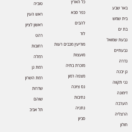
כל הארץ
טוביה
באר שבע
כפר סבא
ראש העין
בית שמש
להבים
ראשון לציון
בת ים
לוד
רהט
גבעת שמואל
מודיעין מכבים רעות
רחובות
גבעתיים
מועצות
רמלה
גדרה
מזכרת בתיה
רמת גן
גן יבנה
מצפה רמון
רמת השרון
גני תקווה
נס ציונה
שדרות
דימונה
נתיבות
שוהם
הערבה
נתניה
תל אביב
הרצליה
סביון
חולון