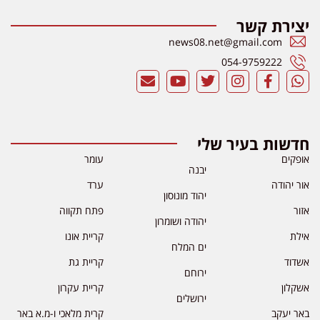
יצירת קשר
news08.net@gmail.com
054-9759222
חדשות בעיר שלי
אופקים
עומר
יבנה
אור יהודה
ערד
יהוד מונוסון
אזור
פתח תקווה
יהודה ושומרון
אילת
קריית אונו
ים המלח
אשדוד
קריית גת
ירוחם
אשקלון
קריית עקרון
ירושלים
באר יעקב
קרית מלאכי ו-מ.א באר