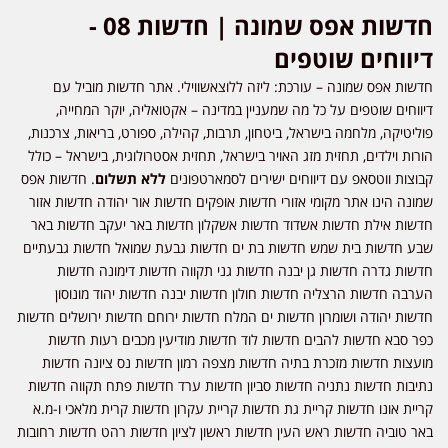
חדשות אפס שמונה | חדשות 08 -
דיווחים שוטפים
חדשות אפס שמונה – עורכת: ליזה ללוצאשווילי. אתר חדשות מוביל עם
דיווחים שוטפים על כל מה שמעניין במדינה – אקטואליה, יוקר המחייה,
פוליטיקה, מלחמה בישראל, ביטחון, תרבות, קהילה, ספורט, בריאות, צרכנות,
הורות וילדים, תחזית מזג האויר בישראל, תחזית אסטרולוגית, בישראל – כולל
קבוצות ווטסאפ עם דיווחים ישירים לסמארטפונים
ללא תשלום
. חדשות אפס
שמונה הינו אתר מקומי אזורי חדשות אופקים חדשות אור יהודה חדשות אזור
חדשות אילת חדשות אשדוד חדשות אשקלון חדשות באר יעקב חדשות באר
שבע חדשות בית שמש חדשות בת ים חדשות גבעת שמואל חדשות גבעתיים
חדשות גדרה חדשות גן יבנה חדשות גני תקווה חדשות דימונה חדשות
הערבה חדשות הרצליה חדשות חולון חדשות יבנה חדשות יהוד מונוסון
חדשות יהודה ושומרון חדשות ים המלח חדשות ירוחם חדשות ירושלים חדשות
כפר סבא חדשות להבים חדשות לוד חדשות מודיעין מכבים רעות חדשות
מועצות חדשות מזכרת בתיה חדשות מצפה רמון חדשות נס ציונה חדשות
נתיבות חדשות נתניה חדשות סביון חדשות ערד חדשות פתח תקווה חדשות
קריית אונו חדשות קריית גת חדשות קריית עקרון חדשות קרית מלאכי ו-מ.א
באר טוביה חדשות ראש העין חדשות ראשון לציון חדשות רהט חדשות רחובות