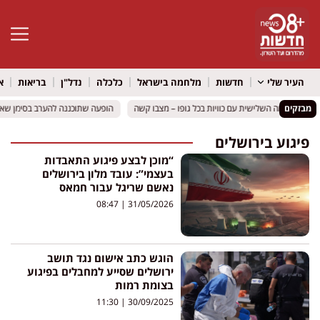
פתח סרגל 
העיר שלי
חדשות
מלחמה בישראל
כלכלה
נדל"ן
בריאות
א
מבזקים
הופעה שתוכננה להערב בסימן שאלה
הופעה שתוכננה להערב בסימן שאלה
פיגוע בירושלים
“מוכן לבצע פיגוע התאבדות
בעצמי”: עובד מלון בירושלים
נאשם שריגל עבור חמאס
08:47
31/05/2026
הוגש כתב אישום נגד תושב
ירושלים שסייע למחבלים בפיגוע
בצומת רמות
11:30
30/09/2025