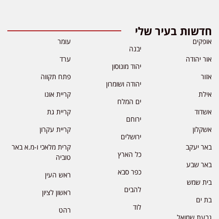
חדשות בעיר שלי
אופקים
עומר
יבנה
אור יהודה
ערד
יהוד מונוסון
אזור
פתח תקווה
יהודה ושומרון
אילת
קריית אונו
ים המלח
אשדוד
קריית גת
ירוחם
אשקלון
קריית עקרון
ירושלים
באר יעקב
קרית מלאכי ו-מ.א באר
כל הארץ
טוביה
באר שבע
כפר סבא
ראש העין
בית שמש
להבים
ראשון לציון
בת ים
לוד
רהט
גבעת שמואל