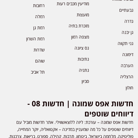
מודיעין מכבים רעות
רחובות
גבעתיים
מועצות
רמלה
גדרה
מזכרת בתיה
רמת גן
גן יבנה
מצפה רמון
רמת השרון
גני תקווה
נס ציונה
שדרות
דימונה
נתיבות
שוהם
הערבה
נתניה
תל אביב
הרצליה
סביון
חולון
חדשות אפס שמונה | חדשות 08 -
דיווחים שוטפים
חדשות אפס שמונה – עורכת: ליזה ללוצאשווילי. אתר חדשות מוביל עם
דיווחים שוטפים על כל מה שמעניין במדינה – אקטואליה, יוקר המחייה,
פוליטיקה, מלחמה בישראל, ביטחון, תרבות, קהילה, ספורט, בריאות, צרכנות,