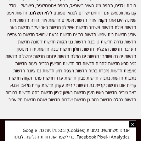
הורות וילדים, תחזית מזג האויר בישראל, תחזית אסטרולוגית, בישראל – כולל
קבוצות ווטסאפ עם דיווחים ישירים לסמארטפונים
ללא תשלום
. חדשות אפס
שמונה הינו אתר מקומי אזורי חדשות אופקים חדשות אור יהודה חדשות אזור
חדשות אילת חדשות אשדוד חדשות אשקלון חדשות באר יעקב חדשות באר
שבע חדשות בית שמש חדשות בת ים חדשות גבעת שמואל חדשות גבעתיים
חדשות גדרה חדשות גן יבנה חדשות גני תקווה חדשות דימונה חדשות
הערבה חדשות הרצליה חדשות חולון חדשות יבנה חדשות יהוד מונוסון
חדשות יהודה ושומרון חדשות ים המלח חדשות ירוחם חדשות ירושלים חדשות
כפר סבא חדשות להבים חדשות לוד חדשות מודיעין מכבים רעות חדשות
מועצות חדשות מזכרת בתיה חדשות מצפה רמון חדשות נס ציונה חדשות
נתיבות חדשות נתניה חדשות סביון חדשות ערד חדשות פתח תקווה חדשות
קריית אונו חדשות קריית גת חדשות קריית עקרון חדשות קרית מלאכי ו-מ.א
באר טוביה חדשות ראש העין חדשות ראשון לציון חדשות רהט חדשות רחובות
חדשות רמלה חדשות רמת גן חדשות שדרות חדשות שוהם חדשות תל אביב
×
כל הזכויות שמורות ל-ליזה ללוצאשווילי - חדשות אפס שמונה - דיווחים בזמן
אנחנו משתמשים בעוגיות (Cookies) ובטכנולוגיות כמו Google
אמת, נוסד בשנת 2019 | טל' לפרסומים 054-9759222 מייל מערכת
Analytics ו-Facebook Pixel, כדי לשפר את חוויית הגלישה, לנתח
news08.net@gmail.com