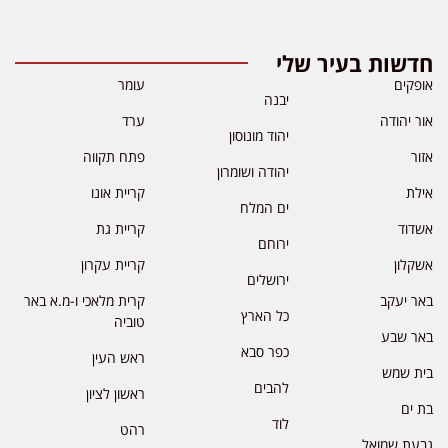
חדשות בעיר שלי
אופקים
עומר
יבנה
אור יהודה
ערד
יהוד מונוסון
אזור
פתח תקווה
יהודה ושומרון
אילת
קריית אונו
ים המלח
אשדוד
קריית גת
ירוחם
אשקלון
קריית עקרון
ירושלים
באר יעקב
קרית מלאכי ו-מ.א באר
כל הארץ
טוביה
באר שבע
כפר סבא
ראש העין
בית שמש
להבים
ראשון לציון
בת ים
לוד
רהט
גבעת שמואל