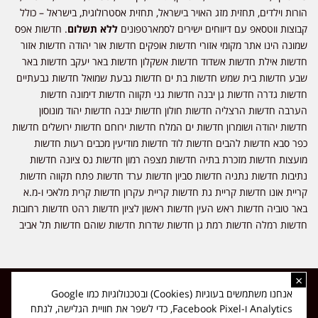
הורות וילדים, תחזית מזג האויר בישראל, תחזית אסטרולוגית, בישראל – כולל
קבוצות ווטסאפ עם דיווחים ישירים לסמארטפונים
ללא תשלום
. חדשות אפס
שמונה הינו אתר מקומי אזורי חדשות אופקים חדשות אור יהודה חדשות אזור
חדשות אילת חדשות אשדוד חדשות אשקלון חדשות באר יעקב חדשות באר
שבע חדשות בית שמש חדשות בת ים חדשות גבעת שמואל חדשות גבעתיים
חדשות גדרה חדשות גן יבנה חדשות גני תקווה חדשות דימונה חדשות
הערבה חדשות הרצליה חדשות חולון חדשות יבנה חדשות יהוד מונוסון
חדשות יהודה ושומרון חדשות ים המלח חדשות ירוחם חדשות ירושלים חדשות
כפר סבא חדשות להבים חדשות לוד חדשות מודיעין מכבים רעות חדשות
מועצות חדשות מזכרת בתיה חדשות מצפה רמון חדשות נס ציונה חדשות
נתיבות חדשות נתניה חדשות סביון חדשות ערד חדשות פתח תקווה חדשות
קריית אונו חדשות קריית גת חדשות קריית עקרון חדשות קרית מלאכי ו-מ.א
באר טוביה חדשות ראש העין חדשות ראשון לציון חדשות רהט חדשות רחובות
חדשות רמלה חדשות רמת גן חדשות שדרות חדשות שוהם חדשות תל אביב
×
כל הזכויות שמורות ל-ליזה ללוצאשווילי - חדשות אפס שמונה - דיווחים בזמן
אנחנו משתמשים בעוגיות (Cookies) ובטכנולוגיות כמו Google
אמת, נוסד בשנת 2019 | טל' לפרסומים 054-9759222 מייל מערכת
Analytics ו-Facebook Pixel, כדי לשפר את חוויית הגלישה, לנתח
news08.net@gmail.com