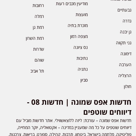
מודיעין מכבים רעות
רחובות
גבעתיים
מועצות
רמלה
גדרה
מזכרת בתיה
רמת גן
גן יבנה
מצפה רמון
רמת השרון
גני תקווה
נס ציונה
שדרות
דימונה
נתיבות
שוהם
הערבה
נתניה
תל אביב
הרצליה
סביון
חולון
חדשות אפס שמונה | חדשות 08 -
דיווחים שוטפים
חדשות אפס שמונה – עורכת: ליזה ללוצאשווילי. אתר חדשות מוביל עם
דיווחים שוטפים על כל מה שמעניין במדינה – אקטואליה, יוקר המחייה,
פוליטיקה, מלחמה בישראל, ביטחון, תרבות, קהילה, ספורט, בריאות, צרכנות,