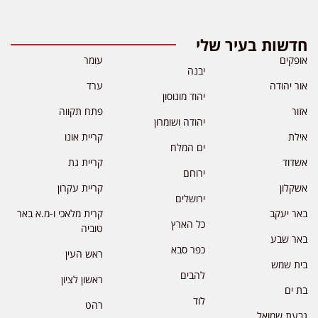
חדשות בעיר שלי
אופקים
עומר
יבנה
אור יהודה
ערד
יהוד מונוסון
אזור
פתח תקווה
יהודה ושומרון
אילת
קריית אונו
ים המלח
אשדוד
קריית גת
ירוחם
אשקלון
קריית עקרון
ירושלים
באר יעקב
קרית מלאכי ו-מ.א באר
כל הארץ
טוביה
באר שבע
כפר סבא
ראש העין
בית שמש
להבים
ראשון לציון
בת ים
לוד
רהט
גבעת שמואל