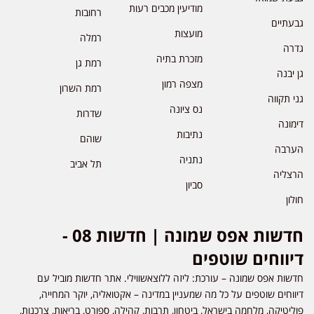
מודיעין מכבים רעות
רחובות
גבעתיים
מועצות
רמלה
גדרה
מזכרת בתיה
רמת גן
גן יבנה
מצפה רמון
רמת השרון
גני תקווה
נס ציונה
שדרות
דימונה
נתיבות
שוהם
הערבה
נתניה
תל אביב
הרצליה
סביון
חולון
חדשות אפס שמונה | חדשות 08 -
דיווחים שוטפים
חדשות אפס שמונה – עורכת: ליזה ללוצאשווילי. אתר חדשות מוביל עם
דיווחים שוטפים על כל מה שמעניין במדינה – אקטואליה, יוקר המחייה,
פוליטיקה, מלחמה בישראל, ביטחון, תרבות, קהילה, ספורט, בריאות, צרכנות,