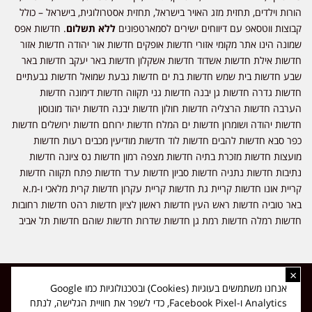
הורות וילדים, תחזית מזג האויר בישראל, תחזית אסטרולוגית, בישראל – כולל
קבוצות ווטסאפ עם דיווחים ישירים לסמארטפונים
ללא תשלום
. חדשות אפס
שמונה הינו אתר מקומי אזורי חדשות אופקים חדשות אור יהודה חדשות אזור
חדשות אילת חדשות אשדוד חדשות אשקלון חדשות באר יעקב חדשות באר
שבע חדשות בית שמש חדשות בת ים חדשות גבעת שמואל חדשות גבעתיים
חדשות גדרה חדשות גן יבנה חדשות גני תקווה חדשות דימונה חדשות
הערבה חדשות הרצליה חדשות חולון חדשות יבנה חדשות יהוד מונוסון
חדשות יהודה ושומרון חדשות ים המלח חדשות ירוחם חדשות ירושלים חדשות
כפר סבא חדשות להבים חדשות לוד חדשות מודיעין מכבים רעות חדשות
מועצות חדשות מזכרת בתיה חדשות מצפה רמון חדשות נס ציונה חדשות
נתיבות חדשות נתניה חדשות סביון חדשות ערד חדשות פתח תקווה חדשות
קריית אונו חדשות קריית גת חדשות קריית עקרון חדשות קרית מלאכי ו-מ.א
באר טוביה חדשות ראש העין חדשות ראשון לציון חדשות רהט חדשות רחובות
חדשות רמלה חדשות רמת גן חדשות שדרות חדשות שוהם חדשות תל אביב
×
כל הזכויות שמורות ל-ליזה ללוצאשווילי - חדשות אפס שמונה - דיווחים בזמן
אנחנו משתמשים בעוגיות (Cookies) ובטכנולוגיות כמו Google
אמת, נוסד בשנת 2019 | טל' לפרסומים 054-9759222 מייל מערכת
Analytics ו-Facebook Pixel, כדי לשפר את חוויית הגלישה, לנתח
news08.net@gmail.com