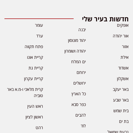
חדשות בעיר שלי
אופקים
עומר
יבנה
אור יהודה
ערד
יהוד מונוסון
אזור
פתח תקווה
יהודה ושומרון
אילת
קריית אונו
ים המלח
אשדוד
קריית גת
ירוחם
אשקלון
קריית עקרון
ירושלים
באר יעקב
קרית מלאכי ו-מ.א באר
כל הארץ
טוביה
באר שבע
כפר סבא
ראש העין
בית שמש
להבים
ראשון לציון
בת ים
לוד
רהט
גבעת שמואל