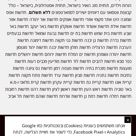
הורות וילדים, תחזית מזג האויר בישראל, תחזית אסטרולוגית, בישראל – כולל
קבוצות ווטסאפ עם דיווחים ישירים לסמארטפונים
ללא תשלום
. חדשות אפס
שמונה הינו אתר מקומי אזורי חדשות אופקים חדשות אור יהודה חדשות אזור
חדשות אילת חדשות אשדוד חדשות אשקלון חדשות באר יעקב חדשות באר
שבע חדשות בית שמש חדשות בת ים חדשות גבעת שמואל חדשות גבעתיים
חדשות גדרה חדשות גן יבנה חדשות גני תקווה חדשות דימונה חדשות
הערבה חדשות הרצליה חדשות חולון חדשות יבנה חדשות יהוד מונוסון
חדשות יהודה ושומרון חדשות ים המלח חדשות ירוחם חדשות ירושלים חדשות
כפר סבא חדשות להבים חדשות לוד חדשות מודיעין מכבים רעות חדשות
מועצות חדשות מזכרת בתיה חדשות מצפה רמון חדשות נס ציונה חדשות
נתיבות חדשות נתניה חדשות סביון חדשות ערד חדשות פתח תקווה חדשות
קריית אונו חדשות קריית גת חדשות קריית עקרון חדשות קרית מלאכי ו-מ.א
באר טוביה חדשות ראש העין חדשות ראשון לציון חדשות רהט חדשות רחובות
חדשות רמלה חדשות רמת גן חדשות שדרות חדשות שוהם חדשות תל אביב
×
כל הזכויות שמורות ל-ליזה ללוצאשווילי - חדשות אפס שמונה - דיווחים בזמן
אנחנו משתמשים בעוגיות (Cookies) ובטכנולוגיות כמו Google
אמת, נוסד בשנת 2019 | טל' לפרסומים 054-9759222 מייל מערכת
Analytics ו-Facebook Pixel, כדי לשפר את חוויית הגלישה, לנתח
news08.net@gmail.com