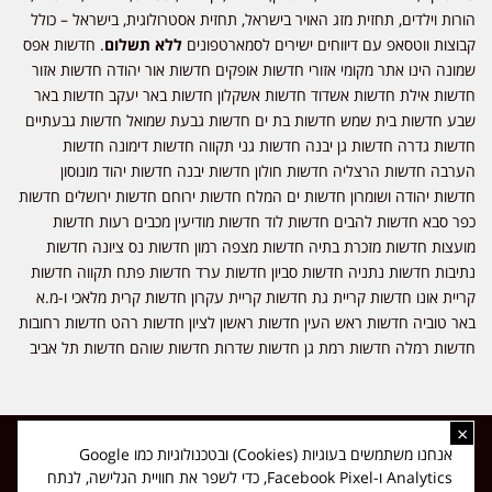
הורות וילדים, תחזית מזג האויר בישראל, תחזית אסטרולוגית, בישראל – כולל
קבוצות ווטסאפ עם דיווחים ישירים לסמארטפונים
ללא תשלום
. חדשות אפס
שמונה הינו אתר מקומי אזורי חדשות אופקים חדשות אור יהודה חדשות אזור
חדשות אילת חדשות אשדוד חדשות אשקלון חדשות באר יעקב חדשות באר
שבע חדשות בית שמש חדשות בת ים חדשות גבעת שמואל חדשות גבעתיים
חדשות גדרה חדשות גן יבנה חדשות גני תקווה חדשות דימונה חדשות
הערבה חדשות הרצליה חדשות חולון חדשות יבנה חדשות יהוד מונוסון
חדשות יהודה ושומרון חדשות ים המלח חדשות ירוחם חדשות ירושלים חדשות
כפר סבא חדשות להבים חדשות לוד חדשות מודיעין מכבים רעות חדשות
מועצות חדשות מזכרת בתיה חדשות מצפה רמון חדשות נס ציונה חדשות
נתיבות חדשות נתניה חדשות סביון חדשות ערד חדשות פתח תקווה חדשות
קריית אונו חדשות קריית גת חדשות קריית עקרון חדשות קרית מלאכי ו-מ.א
באר טוביה חדשות ראש העין חדשות ראשון לציון חדשות רהט חדשות רחובות
חדשות רמלה חדשות רמת גן חדשות שדרות חדשות שוהם חדשות תל אביב
×
כל הזכויות שמורות ל-ליזה ללוצאשווילי - חדשות אפס שמונה - דיווחים בזמן
אנחנו משתמשים בעוגיות (Cookies) ובטכנולוגיות כמו Google
אמת, נוסד בשנת 2019 | טל' לפרסומים 054-9759222 מייל מערכת
Analytics ו-Facebook Pixel, כדי לשפר את חוויית הגלישה, לנתח
news08.net@gmail.com