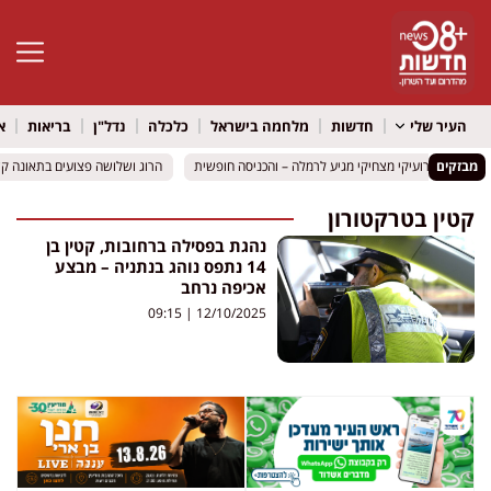
פתח סרגל 
העיר שלי
חדשות
מלחמה בישראל
כלכלה
נדל"ן
בריאות
א
מבזקים
וכב הילדים רועיקי מצחיקי מגיע לרמלה – והכניסה חופשית
וכב הילדים רועיקי מצחיקי מגיע לרמלה – והכניסה חופשית
הרוג ושלושה פצועים בתאונה קשה בכביש 316 סמוך למיתר: שני
הרוג ושלושה פצועים בתאונה קשה בכביש 316 סמוך למיתר: שני
קטין בטרקטורון
נהגת בפסילה ברחובות, קטין בן
14 נתפס נוהג בנתניה – מבצע
אכיפה נרחב
09:15
12/10/2025