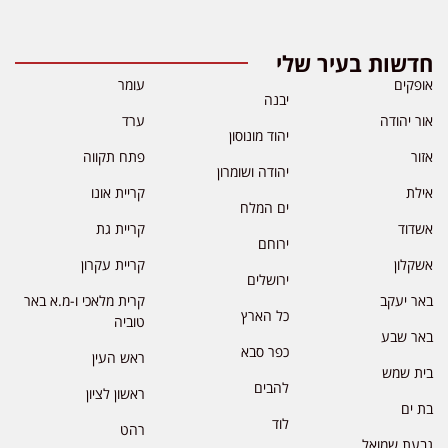
חדשות בעיר שלי
אופקים
עומר
יבנה
אור יהודה
ערד
יהוד מונוסון
אזור
פתח תקווה
יהודה ושומרון
אילת
קריית אונו
ים המלח
אשדוד
קריית גת
ירוחם
אשקלון
קריית עקרון
ירושלים
באר יעקב
קרית מלאכי ו-מ.א באר
כל הארץ
טוביה
באר שבע
כפר סבא
ראש העין
בית שמש
להבים
ראשון לציון
בת ים
לוד
רהט
גבעת שמואל