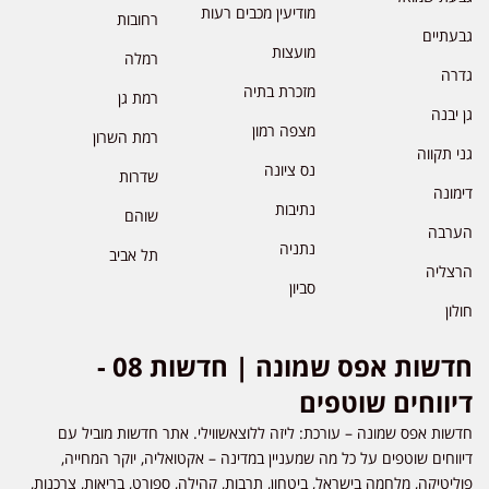
מודיעין מכבים רעות
רחובות
גבעתיים
מועצות
רמלה
גדרה
מזכרת בתיה
רמת גן
גן יבנה
מצפה רמון
רמת השרון
גני תקווה
נס ציונה
שדרות
דימונה
נתיבות
שוהם
הערבה
נתניה
תל אביב
הרצליה
סביון
חולון
חדשות אפס שמונה | חדשות 08 -
דיווחים שוטפים
חדשות אפס שמונה – עורכת: ליזה ללוצאשווילי. אתר חדשות מוביל עם
דיווחים שוטפים על כל מה שמעניין במדינה – אקטואליה, יוקר המחייה,
פוליטיקה, מלחמה בישראל, ביטחון, תרבות, קהילה, ספורט, בריאות, צרכנות,