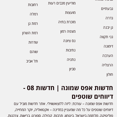
מודיעין מכבים רעות
רחובות
גבעתיים
מועצות
רמלה
גדרה
מזכרת בתיה
רמת גן
גן יבנה
מצפה רמון
רמת השרון
גני תקווה
נס ציונה
שדרות
דימונה
נתיבות
שוהם
הערבה
נתניה
תל אביב
הרצליה
סביון
חולון
חדשות אפס שמונה | חדשות 08 -
דיווחים שוטפים
חדשות אפס שמונה – עורכת: ליזה ללוצאשווילי. אתר חדשות מוביל עם
דיווחים שוטפים על כל מה שמעניין במדינה – אקטואליה, יוקר המחייה,
פוליטיקה, מלחמה בישראל, ביטחון, תרבות, קהילה, ספורט, בריאות, צרכנות,