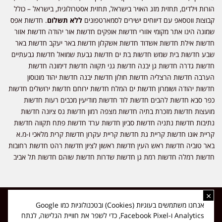
הורות וילדים, תחזית מזג האויר בישראל, תחזית אסטרולוגית, בישראל – כולל
קבוצות ווטסאפ עם דיווחים ישירים לסמארטפונים
ללא תשלום
. חדשות אפס
שמונה הינו אתר מקומי אזורי חדשות אופקים חדשות אור יהודה חדשות אזור
חדשות אילת חדשות אשדוד חדשות אשקלון חדשות באר יעקב חדשות באר
שבע חדשות בית שמש חדשות בת ים חדשות גבעת שמואל חדשות גבעתיים
חדשות גדרה חדשות גן יבנה חדשות גני תקווה חדשות דימונה חדשות
הערבה חדשות הרצליה חדשות חולון חדשות יבנה חדשות יהוד מונוסון
חדשות יהודה ושומרון חדשות ים המלח חדשות ירוחם חדשות ירושלים חדשות
כפר סבא חדשות להבים חדשות לוד חדשות מודיעין מכבים רעות חדשות
מועצות חדשות מזכרת בתיה חדשות מצפה רמון חדשות נס ציונה חדשות
נתיבות חדשות נתניה חדשות סביון חדשות ערד חדשות פתח תקווה חדשות
קריית אונו חדשות קריית גת חדשות קריית עקרון חדשות קרית מלאכי ו-מ.א
באר טוביה חדשות ראש העין חדשות ראשון לציון חדשות רהט חדשות רחובות
חדשות רמלה חדשות רמת גן חדשות שדרות חדשות שוהם חדשות תל אביב
×
כל הזכויות שמורות ל-ליזה ללוצאשווילי - חדשות אפס שמונה - דיווחים בזמן
אנחנו משתמשים בעוגיות (Cookies) ובטכנולוגיות כמו Google
אמת, נוסד בשנת 2019 | טל' לפרסומים 054-9759222 מייל מערכת
Analytics ו-Facebook Pixel, כדי לשפר את חוויית הגלישה, לנתח
news08.net@gmail.com