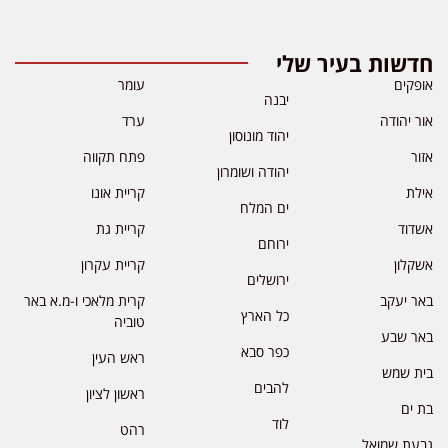
חדשות בעיר שלי
אופקים
עומר
יבנה
אור יהודה
ערד
יהוד מונוסון
אזור
פתח תקווה
יהודה ושומרון
אילת
קריית אונו
ים המלח
אשדוד
קריית גת
ירוחם
אשקלון
קריית עקרון
ירושלים
באר יעקב
קרית מלאכי ו-מ.א באר
כל הארץ
טוביה
באר שבע
כפר סבא
ראש העין
בית שמש
להבים
ראשון לציון
בת ים
לוד
רהט
גבעת שמואל