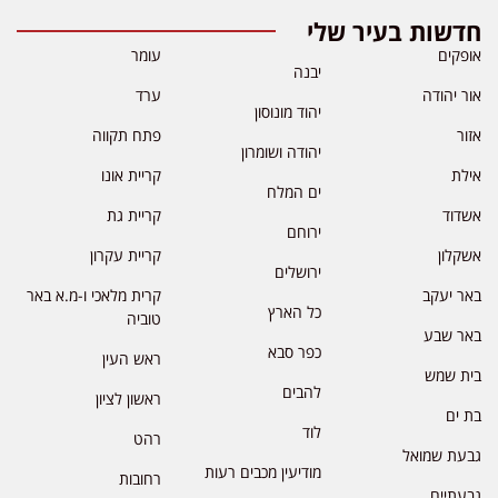
חדשות בעיר שלי
אופקים
עומר
יבנה
אור יהודה
ערד
יהוד מונוסון
אזור
פתח תקווה
יהודה ושומרון
אילת
קריית אונו
ים המלח
אשדוד
קריית גת
ירוחם
אשקלון
קריית עקרון
ירושלים
באר יעקב
קרית מלאכי ו-מ.א באר
כל הארץ
טוביה
באר שבע
כפר סבא
ראש העין
בית שמש
להבים
ראשון לציון
בת ים
לוד
רהט
גבעת שמואל
מודיעין מכבים רעות
רחובות
גבעתיים