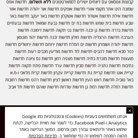
קבוצות ווטסאפ עם דיווחים ישירים לסמארטפונים
ללא תשלום
. חדשות אפס
שמונה הינו אתר מקומי אזורי חדשות אופקים חדשות אור יהודה חדשות אזור
חדשות אילת חדשות אשדוד חדשות אשקלון חדשות באר יעקב חדשות באר
שבע חדשות בית שמש חדשות בת ים חדשות גבעת שמואל חדשות גבעתיים
חדשות גדרה חדשות גן יבנה חדשות גני תקווה חדשות דימונה חדשות
הערבה חדשות הרצליה חדשות חולון חדשות יבנה חדשות יהוד מונוסון
חדשות יהודה ושומרון חדשות ים המלח חדשות ירוחם חדשות ירושלים חדשות
כפר סבא חדשות להבים חדשות לוד חדשות מודיעין מכבים רעות חדשות
מועצות חדשות מזכרת בתיה חדשות מצפה רמון חדשות נס ציונה חדשות
נתיבות חדשות נתניה חדשות סביון חדשות ערד חדשות פתח תקווה חדשות
קריית אונו חדשות קריית גת חדשות קריית עקרון חדשות קרית מלאכי ו-מ.א
באר טוביה חדשות ראש העין חדשות ראשון לציון חדשות רהט חדשות רחובות
חדשות רמלה חדשות רמת גן חדשות שדרות חדשות שוהם חדשות תל אביב
×
כל הזכויות שמורות ל-ליזה ללוצאשווילי - חדשות אפס שמונה - דיווחים בזמן
אנחנו משתמשים בעוגיות (Cookies) ובטכנולוגיות כמו Google
אמת, נוסד בשנת 2019 | טל' לפרסומים 054-9759222 מייל מערכת
Analytics ו-Facebook Pixel, כדי לשפר את חוויית הגלישה, לנתח
news08.net@gmail.com
שימוש באתר ולהתאים עבורך תוכן ופרסום. המשך הגלישה באתר
❤
Made with
by
DIGITA
מהווה הסכמה לשימוש זה כפי שמתואר ב-
מדיניות הפרטיות
.