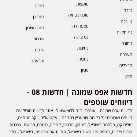
מועצות
רמלה
גדרה
מזכרת בתיה
רמת גן
גן יבנה
מצפה רמון
רמת השרון
גני תקווה
נס ציונה
שדרות
דימונה
נתיבות
שוהם
הערבה
נתניה
תל אביב
הרצליה
סביון
חולון
חדשות אפס שמונה | חדשות 08 -
דיווחים שוטפים
חדשות אפס שמונה – עורכת: ליזה ללוצאשווילי. אתר חדשות מוביל עם
דיווחים שוטפים על כל מה שמעניין במדינה – אקטואליה, יוקר המחייה,
פוליטיקה, מלחמה בישראל, ביטחון, תרבות, קהילה, ספורט, בריאות, צרכנות,
הורות וילדים, תחזית מזג האויר בישראל, תחזית אסטרולוגית, בישראל – כולל