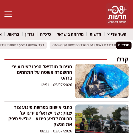
פתח סרגל 
העיר שלי
חדשות
מלחמה בישראל
כלכלה
נדל"ן
בריאות
א
מבזקים
רחצתם בכנרת לאחרונה? משרד הבריאות עם אזהרה
רחצתם בכנרת לאחרונה? משרד הבריאות עם אזהרה
רוכב אופנוע נפצע בתאונת דרכים
רוכב אופנוע נפצע בתאונת דרכים
קרלו
חגיגות מונדיאל הפכו לאירוע ירי:
המשטרה פשטה על מתחמים
ברהט
12:51
05/07/2026
כתבי אישום בפרשת פיגוע צור
יצחק: שני ישראלים ידעו על
הכוונה לבצע פיגוע – שלישי סיפק
את הנשק
08:32
02/07/2026