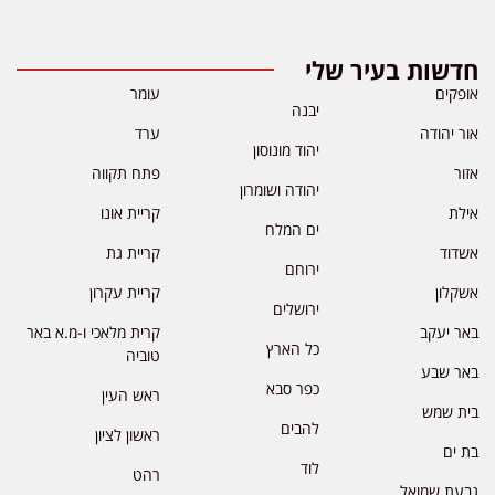
חדשות בעיר שלי
אופקים
עומר
יבנה
אור יהודה
ערד
יהוד מונוסון
אזור
פתח תקווה
יהודה ושומרון
אילת
קריית אונו
ים המלח
אשדוד
קריית גת
ירוחם
אשקלון
קריית עקרון
ירושלים
באר יעקב
קרית מלאכי ו-מ.א באר
כל הארץ
טוביה
באר שבע
כפר סבא
ראש העין
בית שמש
להבים
ראשון לציון
בת ים
לוד
רהט
גבעת שמואל