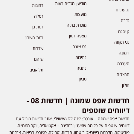
מודיעין מכבים רעות
רחובות
גבעתיים
מועצות
רמלה
גדרה
מזכרת בתיה
רמת גן
גן יבנה
מצפה רמון
רמת השרון
גני תקווה
נס ציונה
שדרות
דימונה
נתיבות
שוהם
הערבה
נתניה
תל אביב
הרצליה
סביון
חולון
חדשות אפס שמונה | חדשות 08 -
דיווחים שוטפים
חדשות אפס שמונה – עורכת: ליזה ללוצאשווילי. אתר חדשות מוביל עם
דיווחים שוטפים על כל מה שמעניין במדינה – אקטואליה, יוקר המחייה,
פוליטיקה, מלחמה בישראל, ביטחון, תרבות, קהילה, ספורט, בריאות, צרכנות,