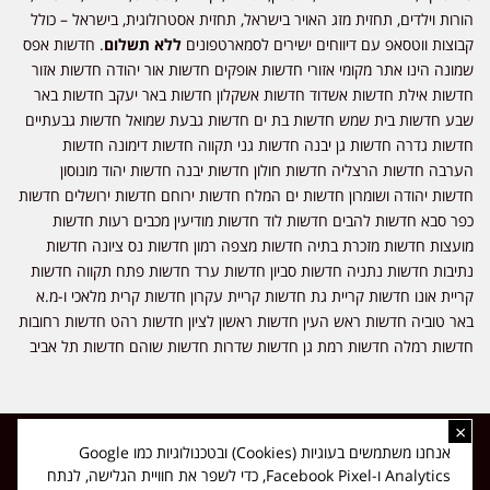
הורות וילדים, תחזית מזג האויר בישראל, תחזית אסטרולוגית, בישראל – כולל
קבוצות ווטסאפ עם דיווחים ישירים לסמארטפונים
ללא תשלום
. חדשות אפס
שמונה הינו אתר מקומי אזורי חדשות אופקים חדשות אור יהודה חדשות אזור
חדשות אילת חדשות אשדוד חדשות אשקלון חדשות באר יעקב חדשות באר
שבע חדשות בית שמש חדשות בת ים חדשות גבעת שמואל חדשות גבעתיים
חדשות גדרה חדשות גן יבנה חדשות גני תקווה חדשות דימונה חדשות
הערבה חדשות הרצליה חדשות חולון חדשות יבנה חדשות יהוד מונוסון
חדשות יהודה ושומרון חדשות ים המלח חדשות ירוחם חדשות ירושלים חדשות
כפר סבא חדשות להבים חדשות לוד חדשות מודיעין מכבים רעות חדשות
מועצות חדשות מזכרת בתיה חדשות מצפה רמון חדשות נס ציונה חדשות
נתיבות חדשות נתניה חדשות סביון חדשות ערד חדשות פתח תקווה חדשות
קריית אונו חדשות קריית גת חדשות קריית עקרון חדשות קרית מלאכי ו-מ.א
באר טוביה חדשות ראש העין חדשות ראשון לציון חדשות רהט חדשות רחובות
חדשות רמלה חדשות רמת גן חדשות שדרות חדשות שוהם חדשות תל אביב
×
כל הזכויות שמורות ל-ליזה ללוצאשווילי - חדשות אפס שמונה - דיווחים בזמן
אנחנו משתמשים בעוגיות (Cookies) ובטכנולוגיות כמו Google
אמת, נוסד בשנת 2019 | טל' לפרסומים 054-9759222 מייל מערכת
Analytics ו-Facebook Pixel, כדי לשפר את חוויית הגלישה, לנתח
news08.net@gmail.com