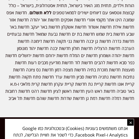
הורות וילדים, תחזית מזג האויר בישראל, תחזית אסטרולוגית, בישראל – כולל
קבוצות ווטסאפ עם דיווחים ישירים לסמארטפונים
ללא תשלום
. חדשות אפס
שמונה הינו אתר מקומי אזורי חדשות אופקים חדשות אור יהודה חדשות אזור
חדשות אילת חדשות אשדוד חדשות אשקלון חדשות באר יעקב חדשות באר
שבע חדשות בית שמש חדשות בת ים חדשות גבעת שמואל חדשות גבעתיים
חדשות גדרה חדשות גן יבנה חדשות גני תקווה חדשות דימונה חדשות
הערבה חדשות הרצליה חדשות חולון חדשות יבנה חדשות יהוד מונוסון
חדשות יהודה ושומרון חדשות ים המלח חדשות ירוחם חדשות ירושלים חדשות
כפר סבא חדשות להבים חדשות לוד חדשות מודיעין מכבים רעות חדשות
מועצות חדשות מזכרת בתיה חדשות מצפה רמון חדשות נס ציונה חדשות
נתיבות חדשות נתניה חדשות סביון חדשות ערד חדשות פתח תקווה חדשות
קריית אונו חדשות קריית גת חדשות קריית עקרון חדשות קרית מלאכי ו-מ.א
באר טוביה חדשות ראש העין חדשות ראשון לציון חדשות רהט חדשות רחובות
חדשות רמלה חדשות רמת גן חדשות שדרות חדשות שוהם חדשות תל אביב
×
כל הזכויות שמורות ל-ליזה ללוצאשווילי - חדשות אפס שמונה - דיווחים בזמן
אנחנו משתמשים בעוגיות (Cookies) ובטכנולוגיות כמו Google
אמת, נוסד בשנת 2019 | טל' לפרסומים 054-9759222 מייל מערכת
Analytics ו-Facebook Pixel, כדי לשפר את חוויית הגלישה, לנתח
news08.net@gmail.com