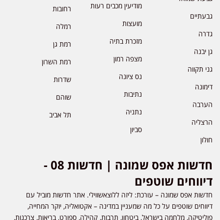
מודיעין מכבים רעות
רחובות
גבעתיים
מועצות
רמלה
גדרה
מזכרת בתיה
רמת גן
גן יבנה
מצפה רמון
רמת השרון
גני תקווה
נס ציונה
שדרות
דימונה
נתיבות
שוהם
הערבה
נתניה
תל אביב
הרצליה
סביון
חולון
חדשות אפס שמונה | חדשות 08 -
דיווחים שוטפים
חדשות אפס שמונה – עורכת: ליזה ללוצאשווילי. אתר חדשות מוביל עם
דיווחים שוטפים על כל מה שמעניין במדינה – אקטואליה, יוקר המחייה,
פוליטיקה, מלחמה בישראל, ביטחון, תרבות, קהילה, ספורט, בריאות, צרכנות,