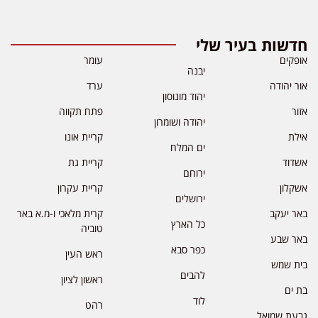
חדשות בעיר שלי
אופקים
עומר
יבנה
אור יהודה
ערד
יהוד מונוסון
אזור
פתח תקווה
יהודה ושומרון
אילת
קריית אונו
ים המלח
אשדוד
קריית גת
ירוחם
אשקלון
קריית עקרון
ירושלים
באר יעקב
קרית מלאכי ו-מ.א באר
כל הארץ
טוביה
באר שבע
כפר סבא
ראש העין
בית שמש
להבים
ראשון לציון
בת ים
לוד
רהט
גבעת שמואל