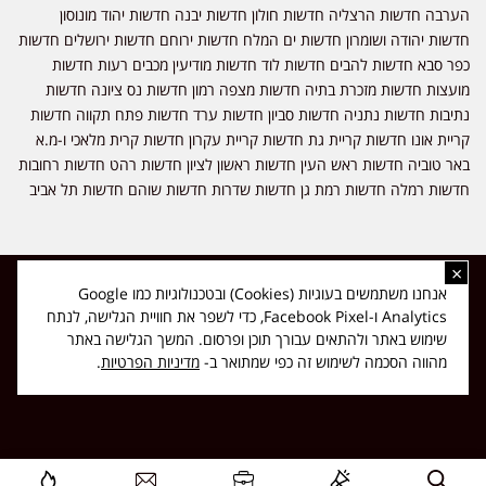
הערבה חדשות הרצליה חדשות חולון חדשות יבנה חדשות יהוד מונוסון
חדשות יהודה ושומרון חדשות ים המלח חדשות ירוחם חדשות ירושלים חדשות
כפר סבא חדשות להבים חדשות לוד חדשות מודיעין מכבים רעות חדשות
מועצות חדשות מזכרת בתיה חדשות מצפה רמון חדשות נס ציונה חדשות
נתיבות חדשות נתניה חדשות סביון חדשות ערד חדשות פתח תקווה חדשות
קריית אונו חדשות קריית גת חדשות קריית עקרון חדשות קרית מלאכי ו-מ.א
באר טוביה חדשות ראש העין חדשות ראשון לציון חדשות רהט חדשות רחובות
חדשות רמלה חדשות רמת גן חדשות שדרות חדשות שוהם חדשות תל אביב
×
כל הזכויות שמורות ל-ליזה ללוצאשווילי - חדשות אפס שמונה - דיווחים בזמן
אנחנו משתמשים בעוגיות (Cookies) ובטכנולוגיות כמו Google
אמת, נוסד בשנת 2019 | טל' לפרסומים 054-9759222 מייל מערכת
Analytics ו-Facebook Pixel, כדי לשפר את חוויית הגלישה, לנתח
news08.net@gmail.com
שימוש באתר ולהתאים עבורך תוכן ופרסום. המשך הגלישה באתר
❤
Made with
by
DIGITA
מהווה הסכמה לשימוש זה כפי שמתואר ב-
מדיניות הפרטיות
.