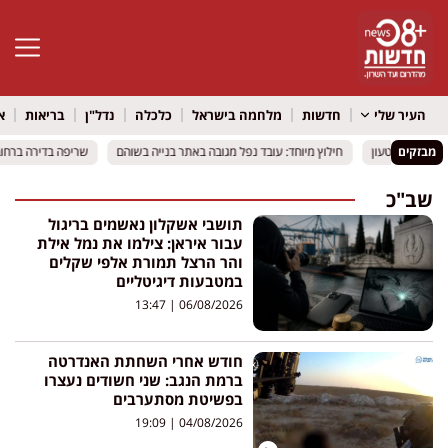
פתח סרגל 
העיר שלי
חדשות
מלחמה בישראל
כלכלה
נדל"ן
בריאות
א
מבזקים
או אקדח טעון
או אקדח טעון
חילוץ מיוחד: עובד נפל מגובה באתר בנייה בשוהם
חילוץ מיוחד: עובד נפל מגובה באתר בנייה בשוהם
שריפה בדירה ברחוב פ
שריפה בדירה ברחוב פ
שב"כ
תושבי אשקלון נאשמים בריגול
עבור איראן: צילמו את נמל אילת
והר הרצל תמורת אלפי שקלים
במטבעות דיגיטליים
13:47
06/08/2026
חודש אחרי השחתת האנדרטה
ברמת הנגב: שני חשודים נעצרו
בפשיטת מסתערבים
19:09
04/08/2026