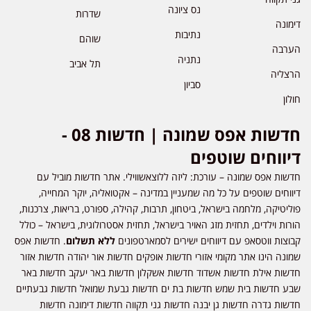
נס ציונה
שדרות
דימונה
נתיבות
שוהם
הערבה
נתניה
תל אביב
הרצליה
סביון
חולון
חדשות אפס שמונה | חדשות 08 -
דיווחים שוטפים
חדשות אפס שמונה – עורכת: ליזה ללוצאשווילי. אתר חדשות מוביל עם
דיווחים שוטפים על כל מה שמעניין במדינה – אקטואליה, יוקר המחייה,
פוליטיקה, מלחמה בישראל, ביטחון, תרבות, קהילה, ספורט, בריאות, צרכנות,
הורות וילדים, תחזית מזג האויר בישראל, תחזית אסטרולוגית, בישראל – כולל
קבוצות ווטסאפ עם דיווחים ישירים לסמארטפונים
ללא תשלום
. חדשות אפס
שמונה הינו אתר מקומי אזורי חדשות אופקים חדשות אור יהודה חדשות אזור
חדשות אילת חדשות אשדוד חדשות אשקלון חדשות באר יעקב חדשות באר
שבע חדשות בית שמש חדשות בת ים חדשות גבעת שמואל חדשות גבעתיים
חדשות גדרה חדשות גן יבנה חדשות גני תקווה חדשות דימונה חדשות