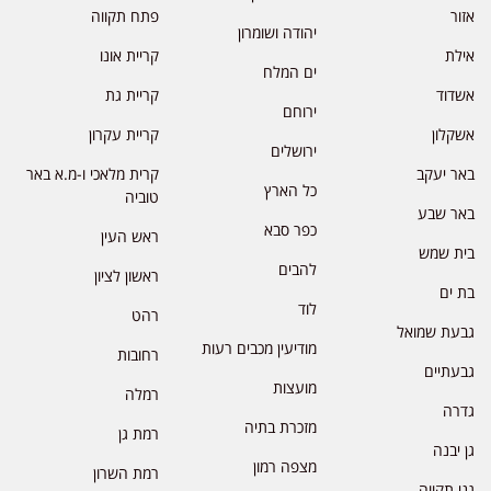
אזור
פתח תקווה
יהודה ושומרון
אילת
קריית אונו
ים המלח
אשדוד
קריית גת
ירוחם
אשקלון
קריית עקרון
ירושלים
באר יעקב
קרית מלאכי ו-מ.א באר
כל הארץ
טוביה
באר שבע
כפר סבא
ראש העין
בית שמש
להבים
ראשון לציון
בת ים
לוד
רהט
גבעת שמואל
מודיעין מכבים רעות
רחובות
גבעתיים
מועצות
רמלה
גדרה
מזכרת בתיה
רמת גן
גן יבנה
מצפה רמון
רמת השרון
גני תקווה