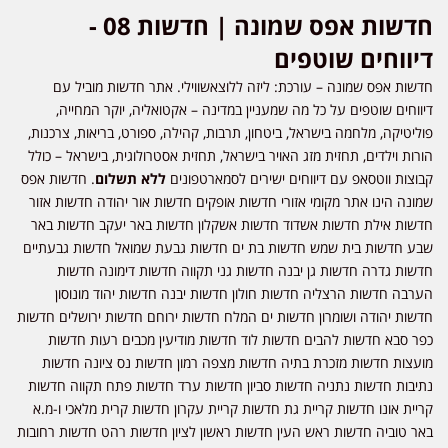
חדשות אפס שמונה | חדשות 08 -
דיווחים שוטפים
חדשות אפס שמונה – עורכת: ליזה ללוצאשווילי. אתר חדשות מוביל עם
דיווחים שוטפים על כל מה שמעניין במדינה – אקטואליה, יוקר המחייה,
פוליטיקה, מלחמה בישראל, ביטחון, תרבות, קהילה, ספורט, בריאות, צרכנות,
הורות וילדים, תחזית מזג האויר בישראל, תחזית אסטרולוגית, בישראל – כולל
קבוצות ווטסאפ עם דיווחים ישירים לסמארטפונים
ללא תשלום
. חדשות אפס
שמונה הינו אתר מקומי אזורי חדשות אופקים חדשות אור יהודה חדשות אזור
חדשות אילת חדשות אשדוד חדשות אשקלון חדשות באר יעקב חדשות באר
שבע חדשות בית שמש חדשות בת ים חדשות גבעת שמואל חדשות גבעתיים
חדשות גדרה חדשות גן יבנה חדשות גני תקווה חדשות דימונה חדשות
הערבה חדשות הרצליה חדשות חולון חדשות יבנה חדשות יהוד מונוסון
חדשות יהודה ושומרון חדשות ים המלח חדשות ירוחם חדשות ירושלים חדשות
כפר סבא חדשות להבים חדשות לוד חדשות מודיעין מכבים רעות חדשות
מועצות חדשות מזכרת בתיה חדשות מצפה רמון חדשות נס ציונה חדשות
נתיבות חדשות נתניה חדשות סביון חדשות ערד חדשות פתח תקווה חדשות
קריית אונו חדשות קריית גת חדשות קריית עקרון חדשות קרית מלאכי ו-מ.א
באר טוביה חדשות ראש העין חדשות ראשון לציון חדשות רהט חדשות רחובות