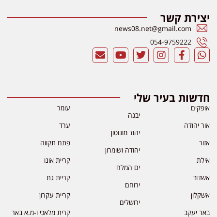
יצירת קשר
news08.net@gmail.com
054-9759222
חדשות בעיר שלי
אופקים
עומר
יבנה
אור יהודה
ערד
יהוד מונוסון
אזור
פתח תקווה
יהודה ושומרון
אילת
קריית אונו
ים המלח
אשדוד
קריית גת
ירוחם
אשקלון
קריית עקרון
ירושלים
באר יעקב
קרית מלאכי ו-מ.א באר