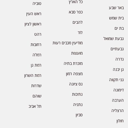
כל הארץ
טוביה
באר שבע
כפר סבא
ראש העין
בית שמש
להבים
ראשון לציון
בת ים
לוד
רהט
גבעת שמואל
מודיעין מכבים רעות
רחובות
גבעתיים
מועצות
רמלה
גדרה
מזכרת בתיה
רמת גן
גן יבנה
מצפה רמון
רמת השרון
גני תקווה
נס ציונה
שדרות
דימונה
נתיבות
שוהם
הערבה
נתניה
תל אביב
הרצליה
סביון
חולון