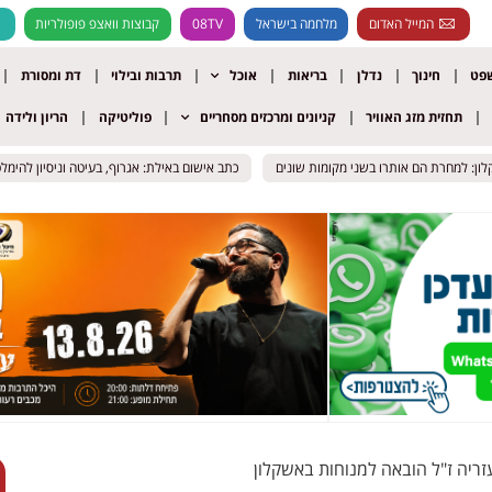
המייל האדום
מלחמה בישראל
08TV
קבוצות וואצפ פופולריות
שפט
חינוך
נדלן
בריאות
אוכל
תרבות ובילוי
דת ומסורת
תחזית מזג האוויר
קניונים ומרכזים מסחריים
פוליטיקה
הריון ולידה
למחרת הם אותרו בשני מקומות שונים
למחרת הם אותרו בשני מקומות שונים
כתב אישום באילת: אגרוף, בעיטה וניסיון להימלט מהש
כתב אישום באילת: אגרוף, בעיטה וניסיון להימלט מהש
עזריה ז"ל הובאה למנוחות באשקלון