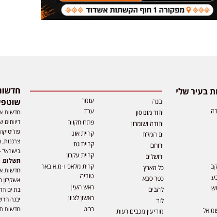
 בעיר שלי
עומר
שוטפי
יבנה
דה
ערד
חדשות אפ
יהוד מונוסון
דיווחים ש
פתח תקווה
יהודה ושומרון
פוליטיקה,
קריית אונו
ים המלח
צרכנות, ה
קריית גת
ירוחם
בישראל –
קריית עקרון
ירושלים
תשלום
. 
קב
קרית מלאכי ו-מ.א באר
כל הארץ
חדשות או
טוביה
ע
כפר סבא
אשקלון ח
ראש העין
ש
להבים
בת ים חד
ראשון לציון
יבנה חדש
לוד
רהט
חדשות חול
מואל
מודיעין מכבים רעות