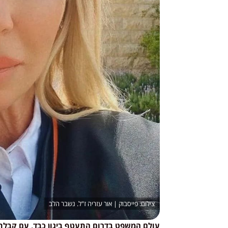
פייסבוק | אור עזריה ז"ל. נשבר הלב
עולם המשפט בדרום התעטף ביגון כבד, עם קבלת