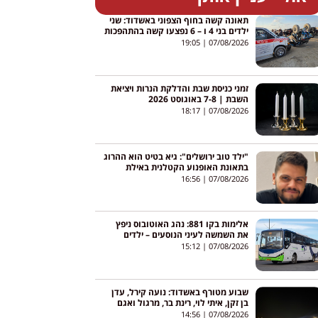
תאונה קשה בחוף הצפוני באשדוד: שני
ילדים בני 4 ו – 6 נפצעו קשה בהתהפכות
טרקטורון באגי
19:05
07/08/2026
זמני כניסת שבת והדלקת הנרות ויציאת
השבת | 7-8 באוגוסט 2026
18:17
07/08/2026
"ילד טוב ירושלים": גיא בטיט הוא ההרוג
בתאונת האופנוע הקטלנית באילת
16:56
07/08/2026
אלימות בקו 881: נהג האוטובוס ניפץ
את השמשה לעיני הנוסעים – ילדים
צרחו; הנהג הושעה
15:12
07/08/2026
שבוע מטורף באשדוד: נועה קירל, עדן
בן זקן, איתי לוי, רינת בר, מרגול ואגם
בוחבוט – והכניסה חופשית
14:56
07/08/2026