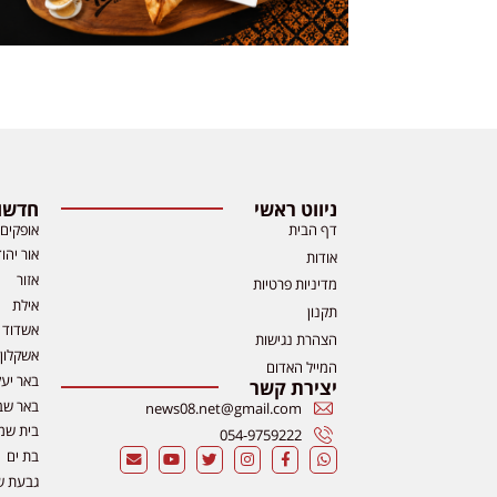
ניווט ראשי
חדשות
דף הבית
אופקים
אור יהו
אודות
אזור
מדיניות פרטיות
אילת
תקנון
אשדוד
הצהרת נגישות
אשקלון
המייל האדום
באר יע
יצירת קשר
באר שב
news08.net@gmail.com
בית שמ
054-9759222
בת ים
גבעת ש