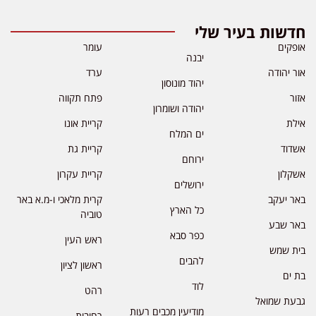
חדשות בעיר שלי
אופקים
עומר
יבנה
אור יהודה
ערד
יהוד מונוסון
אזור
פתח תקווה
יהודה ושומרון
אילת
קריית אונו
ים המלח
אשדוד
קריית גת
ירוחם
אשקלון
קריית עקרון
ירושלים
באר יעקב
קרית מלאכי ו-מ.א באר
כל הארץ
טוביה
באר שבע
כפר סבא
ראש העין
בית שמש
להבים
ראשון לציון
בת ים
לוד
רהט
גבעת שמואל
מודיעין מכבים רעות
רחובות