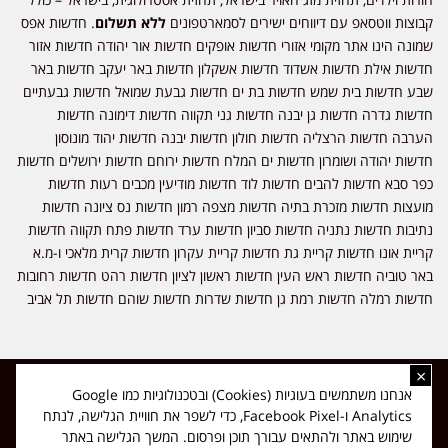
קבוצות ווטסאפ עם דיווחים ישירים לסמארטפונים
ללא תשלום
. חדשות אפס
שמונה הינו אתר מקומי אזורי חדשות אופקים חדשות אור יהודה חדשות אזור
חדשות אילת חדשות אשדוד חדשות אשקלון חדשות באר יעקב חדשות באר
שבע חדשות בית שמש חדשות בת ים חדשות גבעת שמואל חדשות גבעתיים
חדשות גדרה חדשות גן יבנה חדשות גני תקווה חדשות דימונה חדשות
הערבה חדשות הרצליה חדשות חולון חדשות יבנה חדשות יהוד מונוסון
חדשות יהודה ושומרון חדשות ים המלח חדשות ירוחם חדשות ירושלים חדשות
כפר סבא חדשות להבים חדשות לוד חדשות מודיעין מכבים רעות חדשות
מועצות חדשות מזכרת בתיה חדשות מצפה רמון חדשות נס ציונה חדשות
נתיבות חדשות נתניה חדשות סביון חדשות ערד חדשות פתח תקווה חדשות
קריית אונו חדשות קריית גת חדשות קריית עקרון חדשות קרית מלאכי ו-מ.א
באר טוביה חדשות ראש העין חדשות ראשון לציון חדשות רהט חדשות רחובות
חדשות רמלה חדשות רמת גן חדשות שדרות חדשות שוהם חדשות תל אביב
×
כל הזכויות שמורות ל-ליזה ללוצאשווילי - חדשות אפס שמונה - דיווחים בזמן
אנחנו משתמשים בעוגיות (Cookies) ובטכנולוגיות כמו Google
אמת, נוסד בשנת 2019 | טל' לפרסומים 054-9759222 מייל מערכת
Analytics ו-Facebook Pixel, כדי לשפר את חוויית הגלישה, לנתח
news08.net@gmail.com
שימוש באתר ולהתאים עבורך תוכן ופרסום. המשך הגלישה באתר
❤
Made with
by
DIGITA