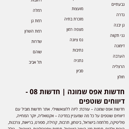
גבעתיים
מועצות
רמלה
גדרה
מזכרת בתיה
רמת גן
גן יבנה
מצפה רמון
רמת השרון
גני תקווה
נס ציונה
שדרות
דימונה
נתיבות
שוהם
הערבה
נתניה
תל אביב
הרצליה
סביון
חולון
חדשות אפס שמונה | חדשות 08 -
דיווחים שוטפים
חדשות אפס שמונה – עורכת: ליזה ללוצאשווילי. אתר חדשות מוביל עם
דיווחים שוטפים על כל מה שמעניין במדינה – אקטואליה, יוקר המחייה,
פוליטיקה, מלחמה בישראל, ביטחון, תרבות, קהילה, ספורט, בריאות, צרכנות,
הורות וילדים, תחזית מזג האויר בישראל, תחזית אסטרולוגית, בישראל – כולל