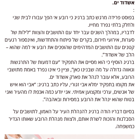
אשדוד ים.
:
בפוסט פרידה מרגש כתב ברגיג כי רובע א׳ הפך עבורו לבית שני
ולחלק בלתי נפרד מחייו.
לדבריו, במהלך השנים עבר יחד עם התושבים והצוות “לילות של
סערות, אירועי חירום, בקרים של פיתוח והתחדשות, ואינספור רגעים
קטנים עם התושבים המדהימים שהופכים את רובע א׳ למה שהוא –
הלב של אשדוד”.
ברגיג הוסיף כי הוא מסיים את התפקיד “עם דמעות של התרגשות
וגאווה גדולה על מה שבנינו כאן”, וציין כי אינו נפרד באמת מתושבי
הרובע, אלא עובר לנהל את פארק אשדוד ים.
את מקומו בתפקיד ימלא אבי זגורי, עליו כתב ברגיג: “אבי הוא איש
של אנשים, ערכי ומקצוען אמיתי. אני יודע כמה אכפת לו מהעיר ואני
בטוח שהוא ינהל את הרובע במסירות ובאהבה”.
בסיום דבריו הודה ברגיג להנהלת העיר על האמון, לתושבים על
הסבלנות והזכות לשרת אותם, ולצוות מנהלת הרובע שאותו הגדיר
כמשפחה.