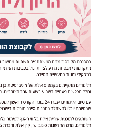
במסגרת הקורס לומדים המשתתפים תשתיות מחשוב ורש
מתקדמות לאבטחת מידע לצד תרגול בסביבות המדמות תק
לתפקידי ג׳וניור בתעשיית הסייבר.
הלימודים מתקיימים בקמפוס אילת של אוניברסיטת בן גו
וכולל מפגשים פעמיים בשבוע בשעות אחר הצוהריים. ה
עם סיום הלימודים יעברו 24 בוגרי
שבסיומם יוכלו להשתלב בחברות סייבר מובילות בישראל
השותפים לתוכנית עיריית אילת בליווי האגף לפיתוח כלכ
הלימודים, מרכז החדשנות סינוביישן, קרן אילת וחברת CYBERLABS המבצעת את ההשמה.