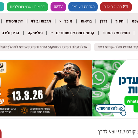
המייל האדום
מלחמה בישראל
08TV
קבוצות וואצפ פופולריות
שפט
חינוך
נדלן
בריאות
אוכל
תרבות ובילוי
דת ומסורת
תחזית מזג האוויר
קניונים ומרכזים מסחריים
פוליטיקה
הריון ולידה
החדש של השף שי דייני
החדש של השף שי דייני
אבל בעולם הפיוט והמוזיקה: הזמר והפייטן אבישי לוי הלך לעולמו; ה
אבל בעולם הפיוט והמוזיקה: הזמר והפייטן אבישי לוי הלך לעולמו; ה
קורס שני יוצא לדרך