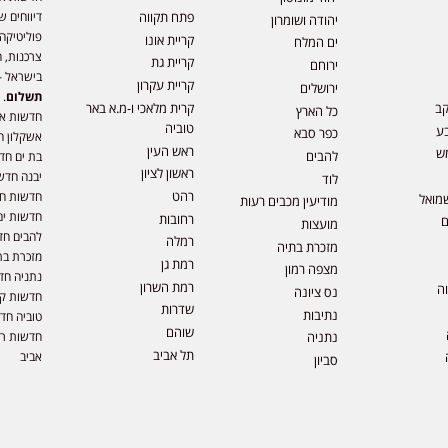
דיווחים ש
פתח תקווה
יהודה ושומרון
פוליטיקה,
קריית אונו
ים המלח
צרכנות, ה
קריית גת
ירוחם
בישראל –
קריית עקרון
ירושלים
תשלום
. 
קב
קרית מלאכי ו-מ.א באר
כל הארץ
חדשות או
טוביה
ע
כפר סבא
אשקלון ח
ראש העין
ש
להבים
בת ים חד
ראשון לציון
יבנה חדש
לוד
רהט
חדשות חול
מואל
מודיעין מכבים רעות
חדשות ים
רחובות
ם
מועצות
להבים חד
רמלה
מזכרת בתיה
מזכרת בת
רמת גן
מצפה רמון
נתניה חד
רמת השרון
וה
נס ציונה
חדשות קר
שדרות
נתיבות
טוביה חד
שוהם
חדשות רמ
נתניה
תל אביב
אביב
סביון