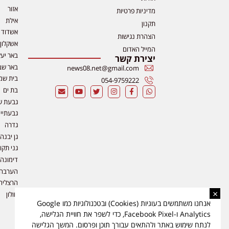
אזור
מדיניות פרטיות
אילת
תקנון
אשדוד
הצהרת נגישות
אשקלון
המייל האדום
באר יע
יצירת קשר
באר שב
news08.net@gmail.com
בית שמ
054-9759222
בת ים
גבעת ש
גבעתיי
גדרה
גן יבנה
גני תקו
דימונה
הערבה
הרצליה
×
חולון
אנחנו משתמשים בעוגיות (Cookies) ובטכנולוגיות כמו Google
Analytics ו-Facebook Pixel, כדי לשפר את חוויית הגלישה,
לנתח שימוש באתר ולהתאים עבורך תוכן ופרסום. המשך הגלישה