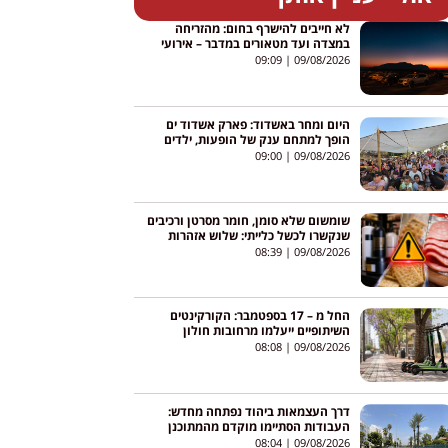
לא חייבים להישרף בחום: מהזריחה
במצדה ועד מטאורים במדבר – אירועי
אוגוסט ברחבי הארץ
09:09
09/08/2026
היום ומחר באשדוד: פארק אשדוד ים
הופך למתחם ענק של הופעות, ילדים
וריקודים – והכניסה חופשית
09:00
09/08/2026
שומשום שלא סומן, חומר מסרטן ורכיבים
שנקשרו לכשל כלייתי: שלוש אזהרות
לציבור
08:39
09/08/2026
החל מ – 17 בספטמבר: הקורקינטים
השיתופיים ייעלמו מרחובות חולון
08:08
09/08/2026
דרך העצמאות ביהוד נפתחה מחדש:
העבודות הסתיימו מוקדם מהמתוכנן
והכביש פתוח בשני הכיוונים
08:04
09/08/2026