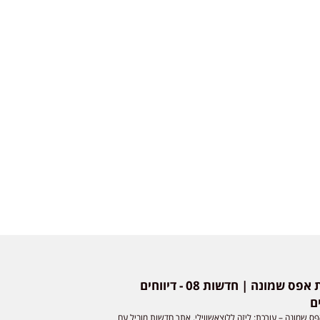
חדשות אפס שמונה | חדשות 08 - דיווחים
ם
ס שמונה – עורכת: ליזה ללוצאשווילי. אתר חדשות מוביל עם