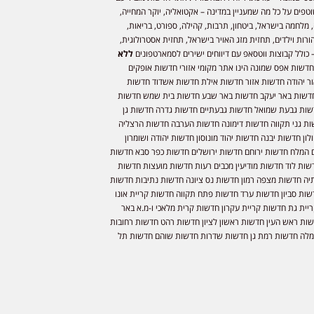
וטפים על כל מה שמעניין במדינה – אקטואליה, יוקר המחייה,
 מלחמה בישראל, ביטחון, תרבות, קהילה, ספורט, בריאות,
ורות וילדים, תחזית מזג האויר בישראל, תחזית אסטרולוגית,
 כולל קבוצות ווטסאפ עם דיווחים ישירים לסמארטפונים
ללא
חדשות אפס שמונה הינו אתר מקומי אזורי חדשות אופקים
ר יהודה חדשות אזור חדשות אילת חדשות אשדוד חדשות
דשות באר יעקב חדשות באר שבע חדשות בית שמש חדשות
שות גבעת שמואל חדשות גבעתיים חדשות גדרה חדשות גן
ות גני תקווה חדשות דימונה חדשות הערבה חדשות הרצליה
ון חדשות יבנה חדשות יהוד מונוסון חדשות יהודה ושומרון
 המלח חדשות ירוחם חדשות ירושלים חדשות כפר סבא חדשות
שות לוד חדשות מודיעין מכבים רעות חדשות מועצות חדשות
יה חדשות מצפה רמון חדשות נס ציונה חדשות נתיבות חדשות
שות סביון חדשות ערד חדשות פתח תקווה חדשות קריית אונו
יית גת חדשות קריית עקרון חדשות קרית מלאכי ו-מ.א באר
שות ראש העין חדשות ראשון לציון חדשות רהט חדשות רחובות
לה חדשות רמת גן חדשות שדרות חדשות שוהם חדשות תל