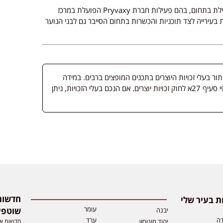
הכשרת הסייבר מצטרפת למהלכים נוספים שמקדמת אילת בתחום, בהם פעילות חברת Pryvaxy הפועלת במרכז
וחדשנות בעירייה לצד תוכניות והכשרות בתחום הסייבר גם לבני הנוער
 בעלי זכויות היוצרים בתכנים המופצים ברבים. במידה
ופורסמה מדיה שבעליה אינו ידוע, השימוש נעשה לפי סעיף 27א לחוק זכויות יוצרים. אם הנכם בעלי הזכויות, ניתן
 בעיר שלי
עומר
שוטפי
יבנה
דה
ערד
חדשות אפ
יהוד מונוסון