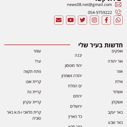
news08.net@gmail.com
054-9759222
חדשות בעיר שלי
אופקים
עומר
יבנה
אור יהודה
ערד
יהוד מונוסון
אזור
פתח תקווה
יהודה ושומרון
אילת
קריית אונו
ים המלח
אשדוד
קריית גת
ירוחם
אשקלון
קריית עקרון
ירושלים
באר יעקב
קרית מלאכי ו-מ.א באר
כל הארץ
טוביה
באר שבע
כפר סבא