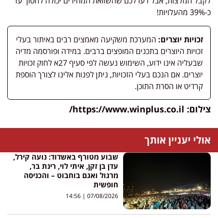
לקבל המלצות, אבל דעו לכם שהשוואת המחירים יכולה לחסוך עד
כ-39% מהעלויות!
זכויות יוצרים:
המערכת משקיעה מאמצים רבים באיתור בעלי
זכויות היוצרים בתכנים המופצים ברבים. במידה ופורסמה מדיה
שבעליה אינו ידוע, השימוש נעשה לפי סעיף 27א לחוק זכויות
יוצרים. אם הנכם בעלי הזכויות, ניתן לפנות אלינו לצורך הוספת
קרדיט או הסרת התוכן.
צילום: https://www.winplus.co.il/
אולי יעניין אותך
שבוע מטורף באשדוד: נועה קירל,
עדן בן זקן, איתי לוי, רינת בר,
מרגול ואגם בוחבוט – והכניסה
חופשית
14:56
07/08/2026