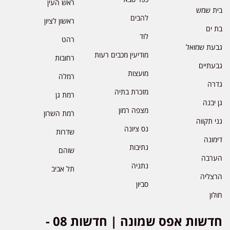
ראש העין
בית שמש
להבים
ראשון לציון
בת ים
לוד
רהט
גבעת שמואל
מודיעין מכבים רעות
רחובות
גבעתיים
מועצות
רמלה
גדרה
מזכרת בתיה
רמת גן
גן יבנה
מצפה רמון
רמת השרון
גני תקווה
נס ציונה
שדרות
דימונה
נתיבות
שוהם
הערבה
נתניה
תל אביב
הרצליה
סביון
חולון
חדשות אפס שמונה | חדשות 08 -