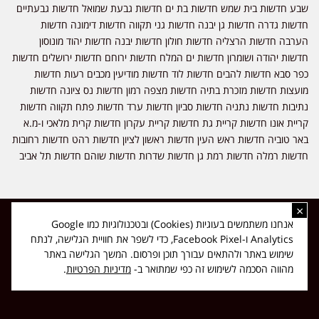
שבע חדשות בית שמש חדשות בת ים חדשות גבעת שמואל חדשות גבעתיים
חדשות גדרה חדשות גן יבנה חדשות גני תקווה חדשות דימונה חדשות
הערבה חדשות הרצליה חדשות חולון חדשות יבנה חדשות יהוד מונוסון
חדשות יהודה ושומרון חדשות ים המלח חדשות ירוחם חדשות ירושלים חדשות
כפר סבא חדשות להבים חדשות לוד חדשות מודיעין מכבים רעות חדשות
מועצות חדשות מזכרת בתיה חדשות מצפה רמון חדשות נס ציונה חדשות
נתיבות חדשות נתניה חדשות סביון חדשות ערד חדשות פתח תקווה חדשות
קריית אונו חדשות קריית גת חדשות קריית עקרון חדשות קרית מלאכי ו-מ.א
באר טוביה חדשות ראש העין חדשות ראשון לציון חדשות רהט חדשות רחובות
חדשות רמלה חדשות רמת גן חדשות שדרות חדשות שוהם חדשות תל אביב
×
כל הזכויות שמורות ל-ליזה ללוצאשווילי - חדשות אפס שמונה - דיווחים בזמן
אנחנו משתמשים בעוגיות (Cookies) ובטכנולוגיות כמו Google
אמת, נוסד בשנת 2019 | טל' לפרסומים 054-9759222 מייל מערכת
Analytics ו-Facebook Pixel, כדי לשפר את חוויית הגלישה, לנתח
news08.net@gmail.com
שימוש באתר ולהתאים עבורך תוכן ופרסום. המשך הגלישה באתר
❤
Made with
by
DIGITA
מהווה הסכמה לשימוש זה כפי שמתואר ב-
מדיניות הפרטיות
.