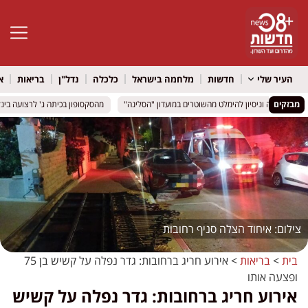
פתח סרגל 
העיר שלי
חדשות
מלחמה בישראל
כלכלה
נדל"ן
בריאות
א
מבזקים
ף, בעיטה וניסיון להימלט מהשוטרים במועדון "הסלינה"
ף, בעיטה וניסיון להימלט מהשוטרים במועדון "הסלינה"
מהסקסופון בכיתה ג' לרצועה בינלאומית: DJ Mamee2u מסתער על יוטיוב 
מהסקסופון בכיתה ג' לרצועה בינלאומית: DJ Mamee2u מסתער על יוטיוב 
איחוד הצלה סניף רחובות
בית
>
בריאות
>
אירוע חריג ברחובות: גדר נפלה על קשיש בן 75
ופצעה אותו
אירוע חריג ברחובות: גדר נפלה על קשיש