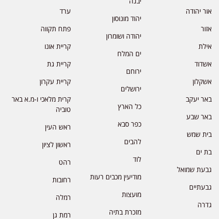
יבנה
אור יהודה
ערד
יהוד מונוסון
אזור
פתח תקווה
יהודה ושומרון
אילת
קריית אונו
ים המלח
אשדוד
קריית גת
ירוחם
אשקלון
קריית עקרון
ירושלים
באר יעקב
קרית מלאכי ו-מ.א באר
כל הארץ
טוביה
באר שבע
כפר סבא
ראש העין
בית שמש
להבים
ראשון לציון
בת ים
לוד
רהט
גבעת שמואל
מודיעין מכבים רעות
רחובות
גבעתיים
מועצות
רמלה
גדרה
מזכרת בתיה
רמת גן