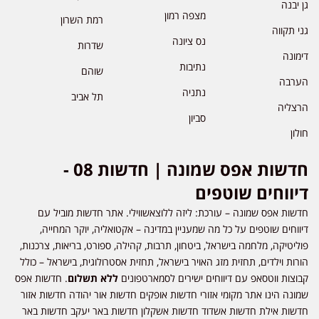
גן יבנה
מצפה רמון
רמת השרון
גני תקווה
נס ציונה
שדרות
דימונה
נתיבות
שוהם
הערבה
נתניה
תל אביב
הרצליה
סביון
חולון
חדשות אפס שמונה | חדשות 08 -
דיווחים שוטפים
חדשות אפס שמונה – עורכת: ליזה ללוצאשווילי. אתר חדשות מוביל עם
דיווחים שוטפים על כל מה שמעניין במדינה – אקטואליה, יוקר המחייה,
פוליטיקה, מלחמה בישראל, ביטחון, תרבות, קהילה, ספורט, בריאות, צרכנות,
הורות וילדים, תחזית מזג האויר בישראל, תחזית אסטרולוגית, בישראל – כולל
קבוצות ווטסאפ עם דיווחים ישירים לסמארטפונים
ללא תשלום
. חדשות אפס
שמונה הינו אתר מקומי אזורי חדשות אופקים חדשות אור יהודה חדשות אזור
חדשות אילת חדשות אשדוד חדשות אשקלון חדשות באר יעקב חדשות באר