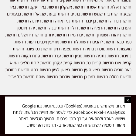
חדשות אילת חדשות אשדוד חדשות אשקלון חדשות באר יעקב חדשות באר
שבע חדשות בית שמש חדשות בת ים חדשות גבעת שמואל חדשות גבעתיים
חדשות גדרה חדשות גן יבנה חדשות גני תקווה חדשות דימונה חדשות
הערבה חדשות הרצליה חדשות חולון חדשות יבנה חדשות יהוד מונוסון
חדשות יהודה ושומרון חדשות ים המלח חדשות ירוחם חדשות ירושלים חדשות
כפר סבא חדשות להבים חדשות לוד חדשות מודיעין מכבים רעות חדשות
מועצות חדשות מזכרת בתיה חדשות מצפה רמון חדשות נס ציונה חדשות
נתיבות חדשות נתניה חדשות סביון חדשות ערד חדשות פתח תקווה חדשות
קריית אונו חדשות קריית גת חדשות קריית עקרון חדשות קרית מלאכי ו-מ.א
באר טוביה חדשות ראש העין חדשות ראשון לציון חדשות רהט חדשות רחובות
חדשות רמלה חדשות רמת גן חדשות שדרות חדשות שוהם חדשות תל אביב
×
כל הזכויות שמורות ל-ליזה ללוצאשווילי - חדשות אפס שמונה - דיווחים בזמן
אנחנו משתמשים בעוגיות (Cookies) ובטכנולוגיות כמו Google
אמת, נוסד בשנת 2019 | טל' לפרסומים 054-9759222 מייל מערכת
Analytics ו-Facebook Pixel, כדי לשפר את חוויית הגלישה, לנתח
news08.net@gmail.com
שימוש באתר ולהתאים עבורך תוכן ופרסום. המשך הגלישה באתר
❤
Made with
by
DIGITA
מהווה הסכמה לשימוש זה כפי שמתואר ב-
מדיניות הפרטיות
.