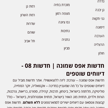
גדרה
מזכרת בתיה
רמת גן
גן יבנה
מצפה רמון
רמת השרון
גני תקווה
נס ציונה
שדרות
דימונה
נתיבות
שוהם
הערבה
נתניה
תל אביב
הרצליה
סביון
חולון
חדשות אפס שמונה | חדשות 08 -
דיווחים שוטפים
חדשות אפס שמונה – עורכת: ליזה ללוצאשווילי. אתר חדשות מוביל עם
דיווחים שוטפים על כל מה שמעניין במדינה – אקטואליה, יוקר המחייה,
פוליטיקה, מלחמה בישראל, ביטחון, תרבות, קהילה, ספורט, בריאות, צרכנות,
הורות וילדים, תחזית מזג האויר בישראל, תחזית אסטרולוגית, בישראל – כולל
קבוצות ווטסאפ עם דיווחים ישירים לסמארטפונים
ללא תשלום
. חדשות אפס
שמונה הינו אתר מקומי אזורי חדשות אופקים חדשות אור יהודה חדשות אזור