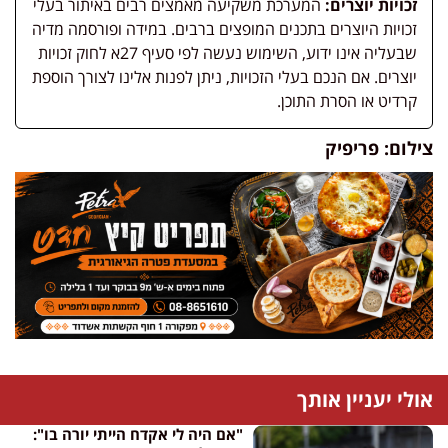
זכויות יוצרים:
המערכת משקיעה מאמצים רבים באיתור בעלי
זכויות היוצרים בתכנים המופצים ברבים. במידה ופורסמה מדיה
שבעליה אינו ידוע, השימוש נעשה לפי סעיף 27א לחוק זכויות
יוצרים. אם הנכם בעלי הזכויות, ניתן לפנות אלינו לצורך הוספת
קרדיט או הסרת התוכן.
צילום: פריפיק
אולי יעניין אותך
"אם היה לי אקדח הייתי יורה בו":