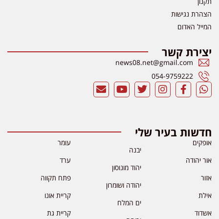
תקנון
הצהרת נגישות
המייל האדום
יצירת קשר
news08.net@gmail.com
054-9759222
חדשות בעיר שלי
אופקים
עומר
יבנה
אור יהודה
ערד
יהוד מונוסון
אזור
פתח תקווה
יהודה ושומרון
אילת
קריית אונו
ים המלח
אשדוד
קריית גת