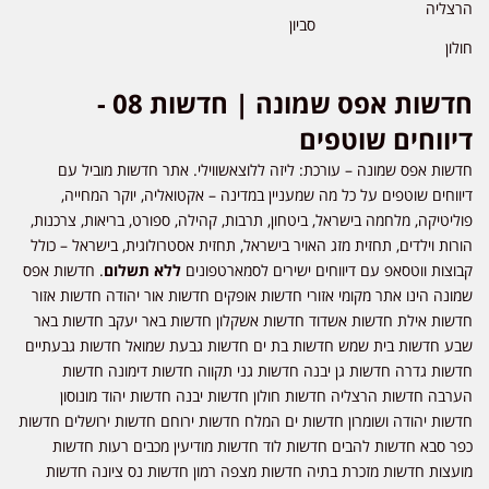
הרצליה
סביון
חולון
חדשות אפס שמונה | חדשות 08 -
דיווחים שוטפים
חדשות אפס שמונה – עורכת: ליזה ללוצאשווילי. אתר חדשות מוביל עם
דיווחים שוטפים על כל מה שמעניין במדינה – אקטואליה, יוקר המחייה,
פוליטיקה, מלחמה בישראל, ביטחון, תרבות, קהילה, ספורט, בריאות, צרכנות,
הורות וילדים, תחזית מזג האויר בישראל, תחזית אסטרולוגית, בישראל – כולל
קבוצות ווטסאפ עם דיווחים ישירים לסמארטפונים
ללא תשלום
. חדשות אפס
שמונה הינו אתר מקומי אזורי חדשות אופקים חדשות אור יהודה חדשות אזור
חדשות אילת חדשות אשדוד חדשות אשקלון חדשות באר יעקב חדשות באר
שבע חדשות בית שמש חדשות בת ים חדשות גבעת שמואל חדשות גבעתיים
חדשות גדרה חדשות גן יבנה חדשות גני תקווה חדשות דימונה חדשות
הערבה חדשות הרצליה חדשות חולון חדשות יבנה חדשות יהוד מונוסון
חדשות יהודה ושומרון חדשות ים המלח חדשות ירוחם חדשות ירושלים חדשות
כפר סבא חדשות להבים חדשות לוד חדשות מודיעין מכבים רעות חדשות
מועצות חדשות מזכרת בתיה חדשות מצפה רמון חדשות נס ציונה חדשות