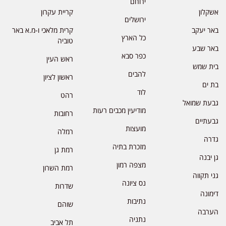
ירוחם
אשקלון
קריית עקרון
ירושלים
באר יעקב
קרית מלאכי ו-מ.א באר
כל הארץ
טוביה
באר שבע
כפר סבא
ראש העין
בית שמש
להבים
ראשון לציון
בת ים
לוד
רהט
גבעת שמואל
מודיעין מכבים רעות
רחובות
גבעתיים
מועצות
רמלה
גדרה
מזכרת בתיה
רמת גן
גן יבנה
מצפה רמון
רמת השרון
גני תקווה
נס ציונה
שדרות
דימונה
נתיבות
שוהם
הערבה
נתניה
תל אביב