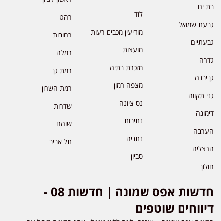
בת ים
לוד
רהט
גבעת שמואל
מודיעין מכבים רעות
רחובות
גבעתיים
מועצות
רמלה
גדרה
מזכרת בתיה
רמת גן
גן יבנה
מצפה רמון
רמת השרון
גני תקווה
נס ציונה
שדרות
דימונה
נתיבות
שוהם
הערבה
נתניה
תל אביב
הרצליה
סביון
חולון
חדשות אפס שמונה | חדשות 08 -
דיווחים שוטפים