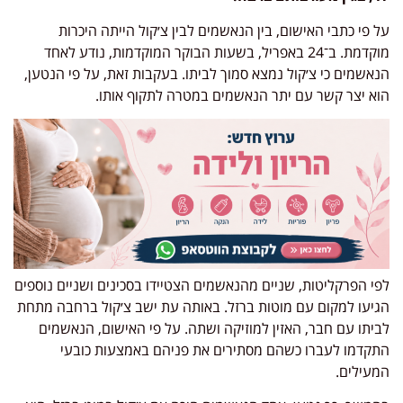
על פי כתבי האישום, בין הנאשמים לבין צ׳קול הייתה היכרות
מוקדמת. ב־24 באפריל, בשעות הבוקר המוקדמות, נודע לאחד
הנאשמים כי צ׳קול נמצא סמוך לביתו. בעקבות זאת, על פי הנטען,
הוא יצר קשר עם יתר הנאשמים במטרה לתקוף אותו.
לפי הפרקליטות, שניים מהנאשמים הצטיידו בסכינים ושניים נוספים
הגיעו למקום עם מוטות ברזל. באותה עת ישב צ׳קול ברחבה מתחת
לביתו עם חבר, האזין למוזיקה ושתה. על פי האישום, הנאשמים
התקדמו לעברו כשהם מסתירים את פניהם באמצעות כובעי
המעילים.