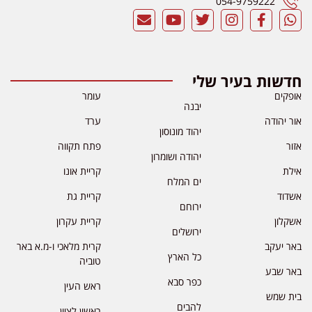
054-9759222
חדשות בעיר שלי
אופקים
עומר
יבנה
אור יהודה
ערד
יהוד מונוסון
אזור
פתח תקווה
יהודה ושומרון
אילת
קריית אונו
ים המלח
אשדוד
קריית גת
ירוחם
אשקלון
קריית עקרון
ירושלים
באר יעקב
קרית מלאכי ו-מ.א באר
כל הארץ
טוביה
באר שבע
כפר סבא
ראש העין
בית שמש
להבים
ראשון לציון