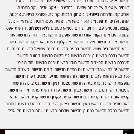
חדשות אפס שמונה – עורכת: ליזה ללוצאשווילי. אתר חדשות מוביל עם
דיווחים שוטפים על כל מה שמעניין במדינה – אקטואליה, יוקר המחייה,
פוליטיקה, מלחמה בישראל, ביטחון, תרבות, קהילה, ספורט, בריאות, צרכנות,
הורות וילדים, תחזית מזג האויר בישראל, תחזית אסטרולוגית, בישראל – כולל
קבוצות ווטסאפ עם דיווחים ישירים לסמארטפונים
ללא תשלום
. חדשות אפס
שמונה הינו אתר מקומי אזורי חדשות אופקים חדשות אור יהודה חדשות אזור
חדשות אילת חדשות אשדוד חדשות אשקלון חדשות באר יעקב חדשות באר
שבע חדשות בית שמש חדשות בת ים חדשות גבעת שמואל חדשות גבעתיים
חדשות גדרה חדשות גן יבנה חדשות גני תקווה חדשות דימונה חדשות
הערבה חדשות הרצליה חדשות חולון חדשות יבנה חדשות יהוד מונוסון
חדשות יהודה ושומרון חדשות ים המלח חדשות ירוחם חדשות ירושלים חדשות
כפר סבא חדשות להבים חדשות לוד חדשות מודיעין מכבים רעות חדשות
מועצות חדשות מזכרת בתיה חדשות מצפה רמון חדשות נס ציונה חדשות
נתיבות חדשות נתניה חדשות סביון חדשות ערד חדשות פתח תקווה חדשות
קריית אונו חדשות קריית גת חדשות קריית עקרון חדשות קרית מלאכי ו-מ.א
באר טוביה חדשות ראש העין חדשות ראשון לציון חדשות רהט חדשות רחובות
חדשות רמלה חדשות רמת גן חדשות שדרות חדשות שוהם חדשות תל אביב
×