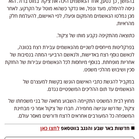
בהמשך, כך נטען, אחד הנאשמים היכה את צ׳קול במוט ברזל. הוא
ניסה להימלט, מעד ונפל, ואז נדקר כשהוא מוטל על הקרקע. לאחר
מכן נמלטו הנאשמים מהמקום ופעלו, לפי האישום, להעלמת חלק
מהראיות.
כתוצאה מהתקיפה נקבע מותו של צ׳קול.
בפרקליטות מייחסים לשניים מהנאשמים עבירת רצח בכוונה,
לנאשם נוסף רצח באדישות, ולנאשם הרביעי המתה בנסיבות של
אחריות מופחתת. בנוסף מיוחסות לכל הנאשמים עבירות של החזקת
סכין ושיבוש מהלכי משפט.
במקביל להגשת כתבי האישום הוגשו בקשות למעצרם של
הנאשמים עד תום ההליכים המשפטיים נגדם.
מחוץ לבית המשפט התקיימה השבוע מחאה של בני משפחתו של
צ׳קול, שדרשו ענישה מחמירה. חברו של צ׳קול אמר כי מבחינת
המשפחה כל המעורבים אחראים לרצח ודורשים מאסר עולם.
◼️ חדשות באר שבע והנגב בווטסאפ
לחצו כאן