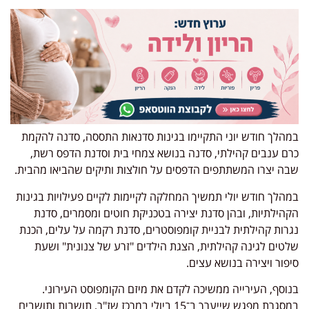
במהלך חודש יוני התקיימו בגינות סדנאות התססה, סדנה להקמת
כרם ענבים קהילתי, סדנה בנושא צמחי בית וסדנת הדפס רשת,
שבה יצרו המשתתפים הדפסים על חולצות ותיקים שהביאו מהבית.
במהלך חודש יולי תמשיך המחלקה לקיימות לקיים פעילויות בגינות
הקהילתיות, ובהן סדנת יצירה בטכניקת חוטים ומסמרים, סדנת
נגרות קהילתית לבניית קומפוסטרים, סדנת רקמה על עלים, הכנת
שלטים לגינה קהילתית, הצגת הילדים "זרע של צנונית" ושעת
סיפור ויצירה בנושא עצים.
בנוסף, העירייה ממשיכה לקדם את מיזם הקומפוסט העירוני.
במסגרת מפגש שייערך ב־15 ביולי במרכז שז"ר, תושבות ותושבים