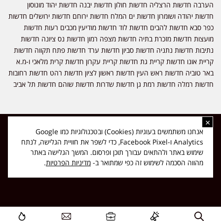
הערבה חדשות הרצליה חדשות חולון חדשות יבנה חדשות יהוד מונוסון
חדשות יהודה ושומרון חדשות ים המלח חדשות ירוחם חדשות ירושלים חדשות
כפר סבא חדשות להבים חדשות לוד חדשות מודיעין מכבים רעות חדשות
מועצות חדשות מזכרת בתיה חדשות מצפה רמון חדשות נס ציונה חדשות
נתיבות חדשות נתניה חדשות סביון חדשות ערד חדשות פתח תקווה חדשות
קריית אונו חדשות קריית גת חדשות קריית עקרון חדשות קרית מלאכי ו-מ.א
באר טוביה חדשות ראש העין חדשות ראשון לציון חדשות רהט חדשות רחובות
חדשות רמלה חדשות רמת גן חדשות שדרות חדשות שוהם חדשות תל אביב
×
כל הזכויות שמורות ל-ליזה ללוצאשווילי - חדשות אפס שמונה - דיווחים בזמן
אנחנו משתמשים בעוגיות (Cookies) ובטכנולוגיות כמו Google
אמת, נוסד בשנת 2019 | טל' לפרסומים 054-9759222 מייל מערכת
Analytics ו-Facebook Pixel, כדי לשפר את חוויית הגלישה, לנתח
news08.net@gmail.com
שימוש באתר ולהתאים עבורך תוכן ופרסום. המשך הגלישה באתר
❤
Made with
by
DIGITA
מהווה הסכמה לשימוש זה כפי שמתואר ב-
מדיניות הפרטיות
.