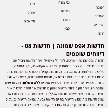
נס ציונה
שדרות
דימונה
נתיבות
שוהם
הערבה
נתניה
תל אביב
הרצליה
סביון
חולון
חדשות אפס שמונה | חדשות 08 -
דיווחים שוטפים
חדשות אפס שמונה – עורכת: ליזה ללוצאשווילי. אתר חדשות מוביל עם
דיווחים שוטפים על כל מה שמעניין במדינה – אקטואליה, יוקר המחייה,
פוליטיקה, מלחמה בישראל, ביטחון, תרבות, קהילה, ספורט, בריאות, צרכנות,
הורות וילדים, תחזית מזג האויר בישראל, תחזית אסטרולוגית, בישראל – כולל
קבוצות ווטסאפ עם דיווחים ישירים לסמארטפונים
ללא תשלום
. חדשות אפס
שמונה הינו אתר מקומי אזורי חדשות אופקים חדשות אור יהודה חדשות אזור
חדשות אילת חדשות אשדוד חדשות אשקלון חדשות באר יעקב חדשות באר
שבע חדשות בית שמש חדשות בת ים חדשות גבעת שמואל חדשות גבעתיים
חדשות גדרה חדשות גן יבנה חדשות גני תקווה חדשות דימונה חדשות