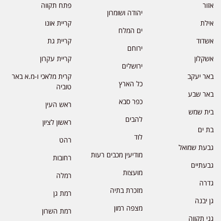
אזור
פתח תקווה
יהודה ושומרון
אילת
קריית אונו
ים המלח
אשדוד
קריית גת
ירוחם
אשקלון
קריית עקרון
ירושלים
באר יעקב
קרית מלאכי ו-מ.א באר
כל הארץ
טוביה
באר שבע
כפר סבא
ראש העין
בית שמש
להבים
ראשון לציון
בת ים
לוד
רהט
גבעת שמואל
מודיעין מכבים רעות
רחובות
גבעתיים
מועצות
רמלה
גדרה
מזכרת בתיה
רמת גן
גן יבנה
מצפה רמון
רמת השרון
גני תקווה