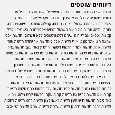
דיווחים שוטפים
חדשות אפס שמונה – עורכת: ליזה ללוצאשווילי. אתר חדשות מוביל עם
דיווחים שוטפים על כל מה שמעניין במדינה – אקטואליה, יוקר המחייה,
פוליטיקה, מלחמה בישראל, ביטחון, תרבות, קהילה, ספורט, בריאות, צרכנות,
הורות וילדים, תחזית מזג האויר בישראל, תחזית אסטרולוגית, בישראל – כולל
קבוצות ווטסאפ עם דיווחים ישירים לסמארטפונים
ללא תשלום
. חדשות אפס
שמונה הינו אתר מקומי אזורי חדשות אופקים חדשות אור יהודה חדשות אזור
חדשות אילת חדשות אשדוד חדשות אשקלון חדשות באר יעקב חדשות באר
שבע חדשות בית שמש חדשות בת ים חדשות גבעת שמואל חדשות גבעתיים
חדשות גדרה חדשות גן יבנה חדשות גני תקווה חדשות דימונה חדשות
הערבה חדשות הרצליה חדשות חולון חדשות יבנה חדשות יהוד מונוסון
חדשות יהודה ושומרון חדשות ים המלח חדשות ירוחם חדשות ירושלים חדשות
כפר סבא חדשות להבים חדשות לוד חדשות מודיעין מכבים רעות חדשות
מועצות חדשות מזכרת בתיה חדשות מצפה רמון חדשות נס ציונה חדשות
נתיבות חדשות נתניה חדשות סביון חדשות ערד חדשות פתח תקווה חדשות
קריית אונו חדשות קריית גת חדשות קריית עקרון חדשות קרית מלאכי ו-מ.א
באר טוביה חדשות ראש העין חדשות ראשון לציון חדשות רהט חדשות רחובות
חדשות רמלה חדשות רמת גן חדשות שדרות חדשות שוהם חדשות תל אביב