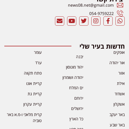
news08.net@gmail.com
054-9759222
חדשות בעיר שלי
אופקים
עומר
יבנה
אור יהודה
ערד
יהוד מונוסון
אזור
פתח תקווה
יהודה ושומרון
אילת
קריית אונו
ים המלח
אשדוד
קריית גת
ירוחם
אשקלון
קריית עקרון
ירושלים
באר יעקב
קרית מלאכי ו-מ.א באר
כל הארץ
טוביה
באר שבע