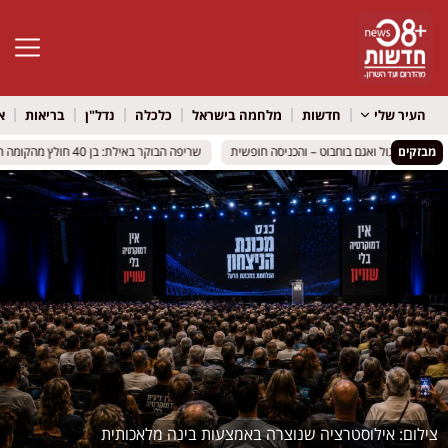
פתח סרגל 
העיר שלי
חדשות
מלחמה בישראל
כלכלה
נדל"ן
בריאות
א
מבזקים
נת בר, מרגול ואגם בוחבוט – והכניסה חופשית
נת בר, מרגול ואגם בוחבוט – והכניסה חופשית
שריפה הבוקר באילת: בן 40 חולץ מהקומה השלישית עם כוויות בכל גופו – מצבו קשה
שריפה הבוקר באילת: בן 40 חולץ מהקומה השלישית עם כוויות בכל גופו – מצבו קשה
אילוסטרציה שנוצרה באמצעות בינה מלאכותית