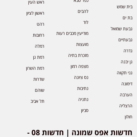
כפר סבא
ראש העין
בית שמש
להבים
ראשון לציון
בת ים
לוד
רהט
גבעת שמואל
מודיעין מכבים רעות
רחובות
גבעתיים
מועצות
רמלה
גדרה
מזכרת בתיה
רמת גן
גן יבנה
מצפה רמון
רמת השרון
גני תקווה
נס ציונה
שדרות
דימונה
נתיבות
שוהם
הערבה
נתניה
תל אביב
הרצליה
סביון
חולון
חדשות אפס שמונה | חדשות 08 -