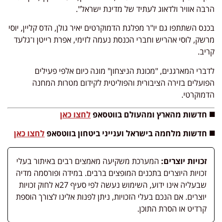
הרבה אוויר ולדאוג לעתיד של מדינת ישראל".
בכנס השתתפו גם יו"ר מפלגת הדמוקרטים יאיר גולן, הדס קליין, יוסי
מרשק, לוסי אהריש וחברי הכנסת נעמה לזימי, אפרת רייטן ו־גלעד
קריב.
לדברי המארגנים, "מכונת הניצחון" מונה כיום אלפי פעילים
הפועלים בזירה הציבורית והפוליטית לקידום מטרות המחנה
הדמוקרטי.
◼️ חדשות מהארץ ומהעולם בווטסאפ
לחצו כאן
◼️ חדשות מלחמה בישראל וענייני ביטחון בווטסאפ
לחצו כאן
זכויות יוצרים:
המערכת משקיעה מאמצים רבים באיתור בעלי
זכויות היוצרים בתכנים המופצים ברבים. במידה ופורסמה מדיה
שבעליה אינו ידוע, השימוש נעשה לפי סעיף 27א לחוק זכויות
יוצרים. אם הנכם בעלי הזכויות, ניתן לפנות אלינו לצורך הוספת
קרדיט או הסרת התוכן.