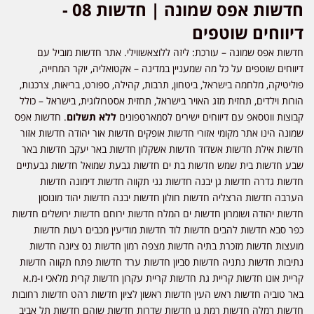
חדשות אפס שמונה | חדשות 08 -
דיווחים שוטפים
חדשות אפס שמונה – עורכת: ליזה ללוצאשווילי. אתר חדשות מוביל עם
דיווחים שוטפים על כל מה שמעניין במדינה – אקטואליה, יוקר המחייה,
פוליטיקה, מלחמה בישראל, ביטחון, תרבות, קהילה, ספורט, בריאות, צרכנות,
הורות וילדים, תחזית מזג האויר בישראל, תחזית אסטרולוגית, בישראל – כולל
קבוצות ווטסאפ עם דיווחים ישירים לסמארטפונים
ללא תשלום
. חדשות אפס
שמונה הינו אתר מקומי אזורי חדשות אופקים חדשות אור יהודה חדשות אזור
חדשות אילת חדשות אשדוד חדשות אשקלון חדשות באר יעקב חדשות באר
שבע חדשות בית שמש חדשות בת ים חדשות גבעת שמואל חדשות גבעתיים
חדשות גדרה חדשות גן יבנה חדשות גני תקווה חדשות דימונה חדשות
הערבה חדשות הרצליה חדשות חולון חדשות יבנה חדשות יהוד מונוסון
חדשות יהודה ושומרון חדשות ים המלח חדשות ירוחם חדשות ירושלים חדשות
כפר סבא חדשות להבים חדשות לוד חדשות מודיעין מכבים רעות חדשות
מועצות חדשות מזכרת בתיה חדשות מצפה רמון חדשות נס ציונה חדשות
נתיבות חדשות נתניה חדשות סביון חדשות ערד חדשות פתח תקווה חדשות
קריית אונו חדשות קריית גת חדשות קריית עקרון חדשות קרית מלאכי ו-מ.א
באר טוביה חדשות ראש העין חדשות ראשון לציון חדשות רהט חדשות רחובות
חדשות רמלה חדשות רמת גן חדשות שדרות חדשות שוהם חדשות תל אביב