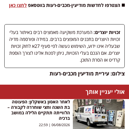
◼️ הצטרפו לחדשות מודיעין-מכבים-רעות בווטסאפ
לחצו כאן
זכויות יוצרים:
המערכת משקיעה מאמצים רבים באיתור בעלי
זכויות היוצרים בתכנים המופצים ברבים. במידה ופורסמה מדיה
שבעליה אינו ידוע, השימוש נעשה לפי סעיף 27א לחוק זכויות
יוצרים. אם הנכם בעלי הזכויות, ניתן לפנות אלינו לצורך הוספת
קרדיט או הסרת התוכן.
צילום: עיריית מודיעין מכבים-רעות
אולי יעניין אותך
לאחר האסון באשקלון: הפעוטה
בת השנה וחצי שוחררה לקבורה –
הלווייתה תתקיים הלילה במושב
ברכיה
22:59
06/08/2026