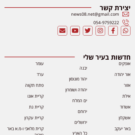
יצירת קשר
news08.net@gmail.com
054-9759222
חדשות בעיר שלי
אופקים
עומר
יבנה
אור יהודה
ערד
יהוד מונוסון
אזור
פתח תקווה
יהודה ושומרון
אילת
קריית אונו
ים המלח
אשדוד
קריית גת
ירוחם
אשקלון
קריית עקרון
ירושלים
באר יעקב
קרית מלאכי ו-מ.א באר
כל הארץ
טוביה