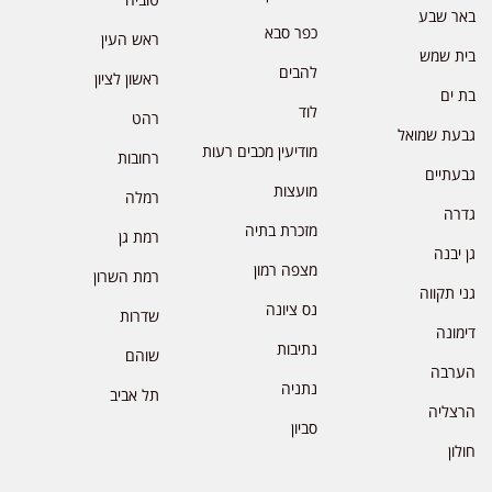
באר שבע
כפר סבא
ראש העין
בית שמש
להבים
ראשון לציון
בת ים
לוד
רהט
גבעת שמואל
מודיעין מכבים רעות
רחובות
גבעתיים
מועצות
רמלה
גדרה
מזכרת בתיה
רמת גן
גן יבנה
מצפה רמון
רמת השרון
גני תקווה
נס ציונה
שדרות
דימונה
נתיבות
שוהם
הערבה
נתניה
תל אביב
הרצליה
סביון
חולון