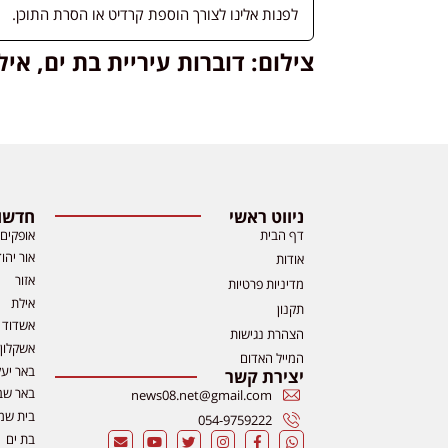
לפנות אלינו לצורך הוספת קרדיט או הסרת התוכן.
צילום: דוברות עיריית בת ים, אי
ניווט ראשי
חדשות
דף הבית
אופקים
אור יהו
אודות
אזור
מדיניות פרטיות
אילת
תקנון
אשדוד
הצהרת נגישות
אשקלון
המייל האדום
באר יע
יצירת קשר
באר שב
news08.net@gmail.com
בית שמ
054-9759222
בת ים