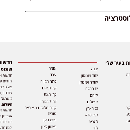
לוסטרציה
 בעיר שלי
עומר
שוטפי
יבנה
דה
ערד
חדשות אפ
יהוד מונוסון
דיווחים ש
פתח תקווה
יהודה ושומרון
פוליטיקה,
קריית אונו
ים המלח
צרכנות, ה
קריית גת
ירוחם
בישראל –
קריית עקרון
ירושלים
תשלום
. 
קב
קרית מלאכי ו-מ.א באר
כל הארץ
חדשות או
טוביה
ע
כפר סבא
אשקלון ח
ראש העין
ש
להבים
בת ים חד
ראשון לציון
יבנה חדש
לוד