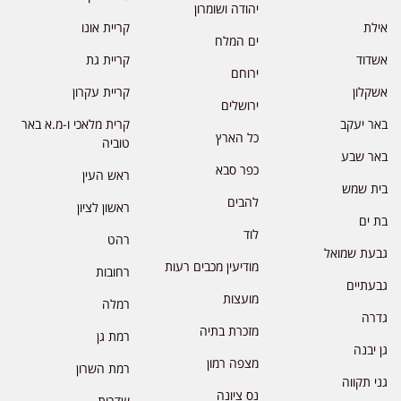
יהודה ושומרון
אילת
קריית אונו
ים המלח
אשדוד
קריית גת
ירוחם
אשקלון
קריית עקרון
ירושלים
באר יעקב
קרית מלאכי ו-מ.א באר
כל הארץ
טוביה
באר שבע
כפר סבא
ראש העין
בית שמש
להבים
ראשון לציון
בת ים
לוד
רהט
גבעת שמואל
מודיעין מכבים רעות
רחובות
גבעתיים
מועצות
רמלה
גדרה
מזכרת בתיה
רמת גן
גן יבנה
מצפה רמון
רמת השרון
גני תקווה
נס ציונה
שדרות