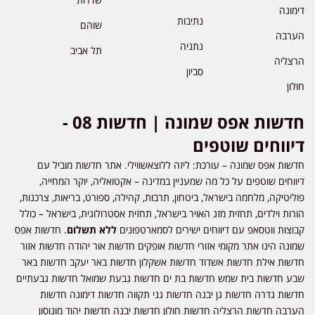
דימונה
נתיבות
שוהם
הערבה
נתניה
תל אביב
הרצליה
סביון
חולון
חדשות אפס שמונה | חדשות 08 -
דיווחים שוטפים
חדשות אפס שמונה – עורכת: ליזה ללוצאשווילי. אתר חדשות מוביל עם
דיווחים שוטפים על כל מה שמעניין במדינה – אקטואליה, יוקר המחייה,
פוליטיקה, מלחמה בישראל, ביטחון, תרבות, קהילה, ספורט, בריאות, צרכנות,
הורות וילדים, תחזית מזג האויר בישראל, תחזית אסטרולוגית, בישראל – כולל
קבוצות ווטסאפ עם דיווחים ישירים לסמארטפונים
ללא תשלום
. חדשות אפס
שמונה הינו אתר מקומי אזורי חדשות אופקים חדשות אור יהודה חדשות אזור
חדשות אילת חדשות אשדוד חדשות אשקלון חדשות באר יעקב חדשות באר
שבע חדשות בית שמש חדשות בת ים חדשות גבעת שמואל חדשות גבעתיים
חדשות גדרה חדשות גן יבנה חדשות גני תקווה חדשות דימונה חדשות
הערבה חדשות הרצליה חדשות חולון חדשות יבנה חדשות יהוד מונוסון