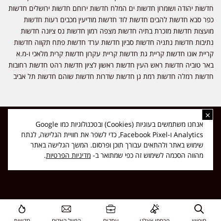
חדשות יהודה ושומרון חדשות ים המלח חדשות ירוחם חדשות ירושלים חדשות
כפר סבא חדשות להבים חדשות לוד חדשות מודיעין מכבים רעות חדשות
מועצות חדשות מזכרת בתיה חדשות מצפה רמון חדשות נס ציונה חדשות
נתיבות חדשות נתניה חדשות סביון חדשות ערד חדשות פתח תקווה חדשות
קריית אונו חדשות קריית גת חדשות קריית עקרון חדשות קרית מלאכי ו-מ.א
באר טוביה חדשות ראש העין חדשות ראשון לציון חדשות רהט חדשות רחובות
חדשות רמלה חדשות רמת גן חדשות שדרות חדשות שוהם חדשות תל אביב
×
כל הזכויות שמורות ל-ליזה ללוצאשווילי - חדשות אפס שמונה - דיווחים בזמן
אנחנו משתמשים בעוגיות (Cookies) ובטכנולוגיות כמו Google
אמת, נוסד בשנת 2019 | טל' לפרסומים 054-9759222 מייל מערכת
Analytics ו-Facebook Pixel, כדי לשפר את חוויית הגלישה, לנתח
news08.net@gmail.com
שימוש באתר ולהתאים עבורך תוכן ופרסום. המשך הגלישה באתר
❤
Made with
by
DIGITA
מהווה הסכמה לשימוש זה כפי שמתואר ב-
מדיניות הפרטיות
.
חיפוש
פרסמו אצלנו
עסקים
המייל האדום
חדשות