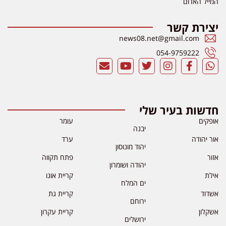
המייל האדום
יצירת קשר
news08.net@gmail.com
054-9759222
חדשות בעיר שלי
אופקים
עומר
יבנה
אור יהודה
ערד
יהוד מונוסון
אזור
פתח תקווה
יהודה ושומרון
אילת
קריית אונו
ים המלח
אשדוד
קריית גת
ירוחם
אשקלון
קריית עקרון
ירושלים