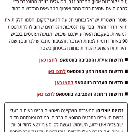
(זיהוי קורבנות אסון) ממרחב נגב, הפועלים בזירה המורכבת כדי
להבטיח את שמירת כבוד המת ואיסוף הממצאים הנדרשים כחוק.
שוטרי משטרת ישראל ובוחני תנועה הגיעו למקום, חסמו חלקית את
תוואי הדרך והחלו בבדיקת הנסיבות והגורמים שהובילו להתהפכות
המשאית. בעקבות האירוע ייתכנו שיבושי תנועה ועומסים בכביש
90 באזור דרומית לצומת הערבה, והציבור מתבקש לנהוג במשנה
זהירות ולהישמע להנחיות כוחות הביטחון בשטח.
◼️ חדשות אילת והסביבה בווטסאפ
לחצו כאן
◼️ חדשות מצפה רמון בווטסאפ
לחצו כאן
◼️ חדשות הערבה בווטסאפ
לחצו כאן
◼️ חדשות דימונה והסביבה בווטסאפ
לחצו כאן
זכויות יוצרים:
המערכת משקיעה מאמצים רבים באיתור בעלי
זכויות היוצרים בתכנים המופצים ברבים. במידה ופורסמה מדיה
שבעליה אינו ידוע, השימוש נעשה לפי סעיף 27א לחוק זכויות
יוצרים. אם הנכם בעלי הזכויות, ניתן לפנות אלינו לצורך הוספת