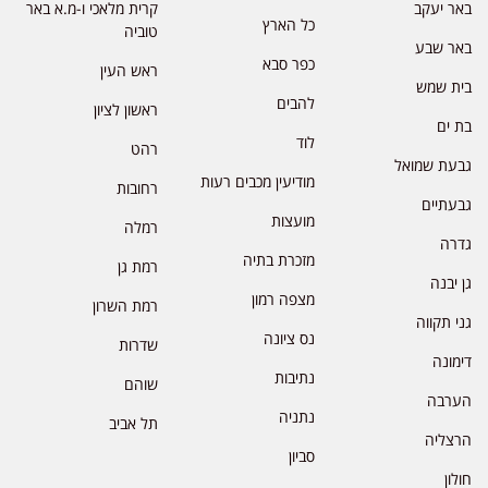
באר יעקב
קרית מלאכי ו-מ.א באר
כל הארץ
טוביה
באר שבע
כפר סבא
ראש העין
בית שמש
להבים
ראשון לציון
בת ים
לוד
רהט
גבעת שמואל
מודיעין מכבים רעות
רחובות
גבעתיים
מועצות
רמלה
גדרה
מזכרת בתיה
רמת גן
גן יבנה
מצפה רמון
רמת השרון
גני תקווה
נס ציונה
שדרות
דימונה
נתיבות
שוהם
הערבה
נתניה
תל אביב
הרצליה
סביון
חולון