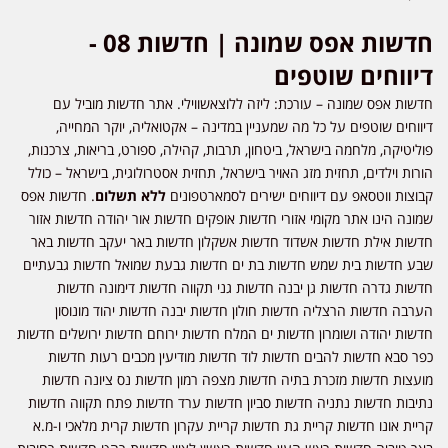
חדשות אפס שמונה | חדשות 08 -
דיווחים שוטפים
חדשות אפס שמונה – עורכת: ליזה ללוצאשווילי. אתר חדשות מוביל עם
דיווחים שוטפים על כל מה שמעניין במדינה – אקטואליה, יוקר המחייה,
פוליטיקה, מלחמה בישראל, ביטחון, תרבות, קהילה, ספורט, בריאות, צרכנות,
הורות וילדים, תחזית מזג האויר בישראל, תחזית אסטרולוגית, בישראל – כולל
קבוצות ווטסאפ עם דיווחים ישירים לסמארטפונים
ללא תשלום
. חדשות אפס
שמונה הינו אתר מקומי אזורי חדשות אופקים חדשות אור יהודה חדשות אזור
חדשות אילת חדשות אשדוד חדשות אשקלון חדשות באר יעקב חדשות באר
שבע חדשות בית שמש חדשות בת ים חדשות גבעת שמואל חדשות גבעתיים
חדשות גדרה חדשות גן יבנה חדשות גני תקווה חדשות דימונה חדשות
הערבה חדשות הרצליה חדשות חולון חדשות יבנה חדשות יהוד מונוסון
חדשות יהודה ושומרון חדשות ים המלח חדשות ירוחם חדשות ירושלים חדשות
כפר סבא חדשות להבים חדשות לוד חדשות מודיעין מכבים רעות חדשות
מועצות חדשות מזכרת בתיה חדשות מצפה רמון חדשות נס ציונה חדשות
נתיבות חדשות נתניה חדשות סביון חדשות ערד חדשות פתח תקווה חדשות
קריית אונו חדשות קריית גת חדשות קריית עקרון חדשות קרית מלאכי ו-מ.א