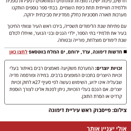
חדשים, פינות ישיבה מוצלות ומתחמים המותאמים לפעילות גופנית
וללמידה חווייתית תחת כיפת השמיים. בבתי ספר נוספים הותקנו
מערכות תאורה חסכוניות כחלק ממדיניות סביבתית ירוקה.
עם פתיחת שנת הלימודים תשפ״ה, בירכו ראש העיר וצוותי החינוך
בעיר את תלמידי בתי הספר, ילדי הגנים ובני הנוער, ואיחלו לכולם
שנת לימודים מוצלחת, פורייה ובטוחה.
◼️ חדשות דימונה, ערד, ירוחם, ים המלח בווטסאפ
לחצו כאן
זכויות יוצרים:
המערכת משקיעה מאמצים רבים באיתור בעלי
זכויות היוצרים בתכנים המופצים ברבים. במידה ופורסמה מדיה
שבעליה אינו ידוע, השימוש נעשה לפי סעיף 27א לחוק זכויות
יוצרים. אם הנכם בעלי הזכויות, ניתן לפנות אלינו לצורך הוספת
קרדיט או הסרת התוכן.
צילום: פייסבוק ראש עיריית דימונה
אולי יעניין אותך