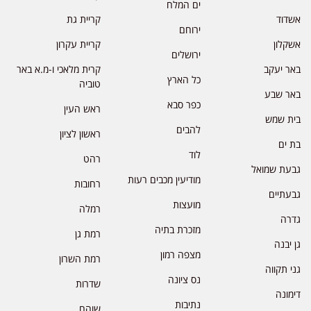
ים המלח
אשדוד
קריית גת
ירוחם
אשקלון
קריית עקרון
ירושלים
באר יעקב
קרית מלאכי ו-מ.א באר
כל הארץ
טוביה
באר שבע
כפר סבא
ראש העין
בית שמש
להבים
ראשון לציון
בת ים
לוד
רהט
גבעת שמואל
מודיעין מכבים רעות
רחובות
גבעתיים
מועצות
רמלה
גדרה
מזכרת בתיה
רמת גן
גן יבנה
מצפה רמון
רמת השרון
גני תקווה
נס ציונה
שדרות
דימונה
נתיבות
שוהם