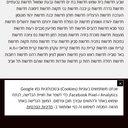
שבע חדשות בית שמש חדשות בת ים חדשות גבעת שמואל חדשות גבעתיים
חדשות גדרה חדשות גן יבנה חדשות גני תקווה חדשות דימונה חדשות
הערבה חדשות הרצליה חדשות חולון חדשות יבנה חדשות יהוד מונוסון
חדשות יהודה ושומרון חדשות ים המלח חדשות ירוחם חדשות ירושלים חדשות
כפר סבא חדשות להבים חדשות לוד חדשות מודיעין מכבים רעות חדשות
מועצות חדשות מזכרת בתיה חדשות מצפה רמון חדשות נס ציונה חדשות
נתיבות חדשות נתניה חדשות סביון חדשות ערד חדשות פתח תקווה חדשות
קריית אונו חדשות קריית גת חדשות קריית עקרון חדשות קרית מלאכי ו-מ.א
באר טוביה חדשות ראש העין חדשות ראשון לציון חדשות רהט חדשות רחובות
חדשות רמלה חדשות רמת גן חדשות שדרות חדשות שוהם חדשות תל אביב
×
כל הזכויות שמורות ל-ליזה ללוצאשווילי - חדשות אפס שמונה - דיווחים בזמן
אנחנו משתמשים בעוגיות (Cookies) ובטכנולוגיות כמו Google
אמת, נוסד בשנת 2019 | טל' לפרסומים 054-9759222 מייל מערכת
Analytics ו-Facebook Pixel, כדי לשפר את חוויית הגלישה, לנתח
news08.net@gmail.com
שימוש באתר ולהתאים עבורך תוכן ופרסום. המשך הגלישה באתר
❤
Made with
by
DIGITA
מהווה הסכמה לשימוש זה כפי שמתואר ב-
מדיניות הפרטיות
.