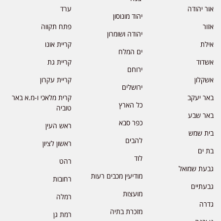
אור יהודה
ערד
יהוד מונוסון
אזור
פתח תקווה
יהודה ושומרון
אילת
קריית אונו
ים המלח
אשדוד
קריית גת
ירוחם
אשקלון
קריית עקרון
ירושלים
באר יעקב
קרית מלאכי ו-מ.א באר
כל הארץ
טוביה
באר שבע
כפר סבא
ראש העין
בית שמש
להבים
ראשון לציון
בת ים
לוד
רהט
גבעת שמואל
מודיעין מכבים רעות
רחובות
גבעתיים
מועצות
רמלה
גדרה
מזכרת בתיה
רמת גן