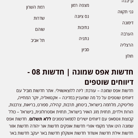
גן יבנה
מצפה רמון
רמת השרון
גני תקווה
נס ציונה
שדרות
דימונה
נתיבות
שוהם
הערבה
נתניה
תל אביב
הרצליה
סביון
חולון
חדשות אפס שמונה | חדשות 08 -
דיווחים שוטפים
חדשות אפס שמונה – עורכת: ליזה ללוצאשווילי. אתר חדשות מוביל עם
דיווחים שוטפים על כל מה שמעניין במדינה – אקטואליה, יוקר המחייה,
פוליטיקה, מלחמה בישראל, ביטחון, תרבות, קהילה, ספורט, בריאות, צרכנות,
הורות וילדים, תחזית מזג האויר בישראל, תחזית אסטרולוגית, בישראל – כולל
קבוצות ווטסאפ עם דיווחים ישירים לסמארטפונים
ללא תשלום
. חדשות אפס
שמונה הינו אתר מקומי אזורי חדשות אופקים חדשות אור יהודה חדשות אזור
חדשות אילת חדשות אשדוד חדשות אשקלון חדשות באר יעקב חדשות באר