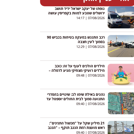
גופתו של יעקב ישראל ידיד תושב
ירושלים שטבע למוות בקפריסין עושה
את דרכה לישראל
14:17
07/08/2026
רכב התנגש במעקה בטיחות בכביש 90
בסמוך לעין חצבה
12:29
07/08/2026
הילדים הולכים לעוף על זה: כוכב
הילדים רועיקי מצחיקי מגיע לרמלה –
והכניסה חופשית
09:48
07/08/2026
נהגים באילת שימו לב: שינויים בהסדרי
התנועה סמוך לבית החולים יוספטל עד
סוף אוגוסט
09:40
07/08/2026
21 מיליון שקל על "מכשול התנינים":
ראש מועצת רמת הנגב תוקף – "הנגב
לא צריך עוד הצגת יח"צ"
09:40
07/08/2026