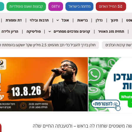
המייל האדום
מלחמה בישראל
08TV
קבוצות וואצפ פופולריות
שפט
חינוך
נדלן
בריאות
אוכל
תרבות ובילוי
דת ומסורת
תחזית מזג האוויר
קניונים ומרכזים מסחריים
פוליטיקה
הריון ולידה
בות הכלבים
בות הכלבים
חולון בדרך להגביל כלי רכב מזהמים: 2.5 מיליון שקל יושקעו בהפחתת זיהום האוויר
חולון בדרך להגביל כלי רכב מזהמים: 2.5 מיליון שקל יושקעו בהפחתת זיהום האוויר
ושה משפטים שחזרו לה בראש – ולטענתה החיים שלה