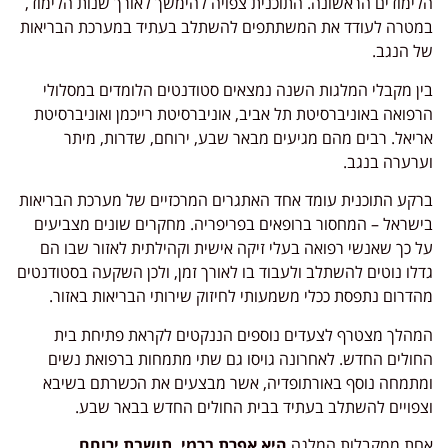
הלימודים הראשונה. התוכנית צפויה להימשך לאורך שנות הלימוד,
במטרה לעודד את המשתתפים להשתלב בעתיד במערכת הבריאות
של הנגב.
בין מקבלי המלגות השנה נמצאים סטודנטים הלומדים במסלולי
הרפואה באוניברסיטת תל אביב, אוניברסיטת רייכמן ואוניברסיטת
אריאל. רבים מהם מגיעים מבאר שבע, ירוחם, שדרות, מיתר
וערערה בנגב.
ברקע התוכנית עומד אחד האתגרים המרכזיים של מערכת הבריאות
בישראל – המחסור ברופאים בפריפריה. מחקרים שונים מצביעים
על כך שאנשי רפואה בעלי זיקה אישית וקהילתית לאזור שבו הם
גדלו נוטים להשתלב ולעבוד בו לאורך זמן, ולכן השקעה בסטודנטים
מהדרום נתפסת ככלי משמעותי לחיזוק שירותי הבריאות באזור.
המהלך מצטרף לצעדים נוספים הננקטים לקראת פתיחת בית
החולים החדש. לאחרונה גויסו גם שתי מתמחות ברפואת נשים
ומתמחה נוסף באורתופדיה, אשר מבצעים את הכשרתם בשיבא
וצפויים להשתלב בעתיד בבית החולים החדש בבאר שבע.
אחת ממקבלות המלגה
היא אפרת ברמי, תושבת ירוחם