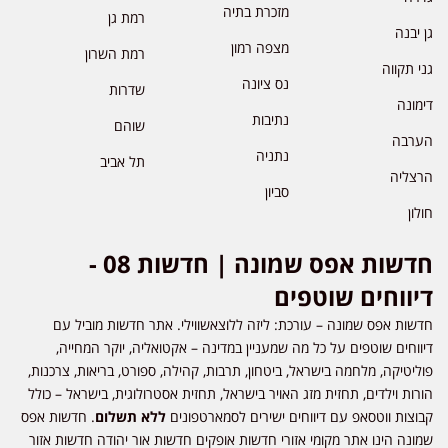
מזכרת בתיה
רמת גן
גן יבנה
מצפה רמון
רמת השרון
גני תקווה
נס ציונה
שדרות
דימונה
נתיבות
שוהם
הערבה
נתניה
תל אביב
הרצליה
סביון
חולון
חדשות אפס שמונה | חדשות 08 -
דיווחים שוטפים
חדשות אפס שמונה – עורכת: ליזה ללוצאשווילי. אתר חדשות מוביל עם
דיווחים שוטפים על כל מה שמעניין במדינה – אקטואליה, יוקר המחייה,
פוליטיקה, מלחמה בישראל, ביטחון, תרבות, קהילה, ספורט, בריאות, צרכנות,
הורות וילדים, תחזית מזג האויר בישראל, תחזית אסטרולוגית, בישראל – כולל
קבוצות ווטסאפ עם דיווחים ישירים לסמארטפונים
ללא תשלום
. חדשות אפס
שמונה הינו אתר מקומי אזורי חדשות אופקים חדשות אור יהודה חדשות אזור