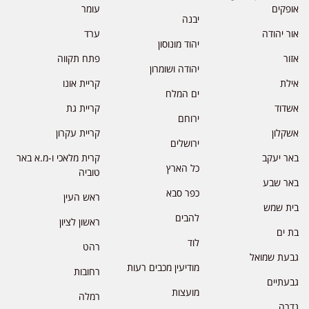
אופקים
עומר
יבנה
אור יהודה
ערד
יהוד מונוסון
אזור
פתח תקווה
יהודה ושומרון
אילת
קריית אונו
ים המלח
אשדוד
קריית גת
ירוחם
אשקלון
קריית עקרון
ירושלים
באר יעקב
קרית מלאכי ו-מ.א באר
כל הארץ
טוביה
באר שבע
כפר סבא
ראש העין
בית שמש
להבים
ראשון לציון
בת ים
לוד
רהט
גבעת שמואל
מודיעין מכבים רעות
רחובות
גבעתיים
מועצות
רמלה
גדרה