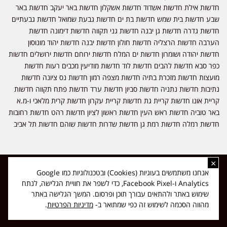
חדשות אילת חדשות אשדוד חדשות אשקלון חדשות באר יעקב חדשות באר
שבע חדשות בית שמש חדשות בת ים חדשות גבעת שמואל חדשות גבעתיים
חדשות גדרה חדשות גן יבנה חדשות גני תקווה חדשות דימונה חדשות
הערבה חדשות הרצליה חדשות חולון חדשות יבנה חדשות יהוד מונוסון
חדשות יהודה ושומרון חדשות ים המלח חדשות ירוחם חדשות ירושלים חדשות
כפר סבא חדשות להבים חדשות לוד חדשות מודיעין מכבים רעות חדשות
מועצות חדשות מזכרת בתיה חדשות מצפה רמון חדשות נס ציונה חדשות
נתיבות חדשות נתניה חדשות סביון חדשות ערד חדשות פתח תקווה חדשות
קריית אונו חדשות קריית גת חדשות קריית עקרון חדשות קרית מלאכי ו-מ.א
באר טוביה חדשות ראש העין חדשות ראשון לציון חדשות רהט חדשות רחובות
חדשות רמלה חדשות רמת גן חדשות שדרות חדשות שוהם חדשות תל אביב
×
כל הזכויות שמורות ל-ליזה ללוצאשווילי - חדשות אפס שמונה - דיווחים בזמן
אנחנו משתמשים בעוגיות (Cookies) ובטכנולוגיות כמו Google
אמת, נוסד בשנת 2019 | טל' לפרסומים 054-9759222 מייל מערכת
Analytics ו-Facebook Pixel, כדי לשפר את חוויית הגלישה, לנתח
news08.net@gmail.com
שימוש באתר ולהתאים עבורך תוכן ופרסום. המשך הגלישה באתר
❤
Made with
by
DIGITA
מהווה הסכמה לשימוש זה כפי שמתואר ב-
מדיניות הפרטיות
.