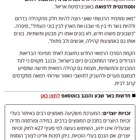
וסטודנטית לרפואה
באוניברסיטת אריאל.
"מאז ומתמיד הרגשתי שאני רוצה להיות חלק מהקהילה בדרום
ולהיות גשר חי בין מי שבנו את הארץ לבין בוני העתיד", סיפרה.
"כשבונים משהו חדש, לא בונים אותו רק מבטון ותשתיות. בונים
אותו גם באמצעות קהילה, אנשים ולב פתוח".
הקמת המרכז הרפואי החדש נחשבת לאחד ממיזמי הבריאות
הגדולים ביותר המתוכננים כיום בישראל, ובנגב מקווים כי לצד
המבנים והתשתיות, תצמח גם קהילה רפואית חדשה שתסייע
לצמצם פערים ולהעניק לתושבי האזור שירותי רפואה מתקדמים
קרוב לבית.
◼️ חדשות באר שבע והנגב בווטסאפ
לחצו כאן
זכויות יוצרים:
המערכת משקיעה מאמצים רבים באיתור בעלי
זכויות היוצרים בתכנים המופצים ברבים. במידה ופורסמה מדיה
שבעליה אינו ידוע, השימוש נעשה לפי סעיף 27א לחוק זכויות
יוצרים. אם הנכם בעלי הזכויות, ניתן לפנות אלינו לצורך הוספת