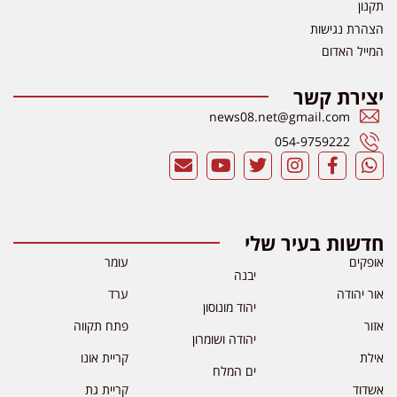
תקנון
הצהרת נגישות
המייל האדום
יצירת קשר
news08.net@gmail.com
054-9759222
חדשות בעיר שלי
אופקים
עומר
יבנה
אור יהודה
ערד
יהוד מונוסון
אזור
פתח תקווה
יהודה ושומרון
אילת
קריית אונו
ים המלח
אשדוד
קריית גת