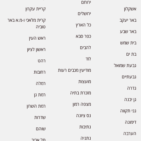
ירוחם
אשקלון
קריית עקרון
ירושלים
באר יעקב
קרית מלאכי ו-מ.א באר
כל הארץ
טוביה
באר שבע
כפר סבא
ראש העין
בית שמש
להבים
ראשון לציון
בת ים
לוד
רהט
גבעת שמואל
מודיעין מכבים רעות
רחובות
גבעתיים
מועצות
רמלה
גדרה
מזכרת בתיה
רמת גן
גן יבנה
מצפה רמון
רמת השרון
גני תקווה
נס ציונה
שדרות
דימונה
נתיבות
שוהם
הערבה
נתניה
תל אביב