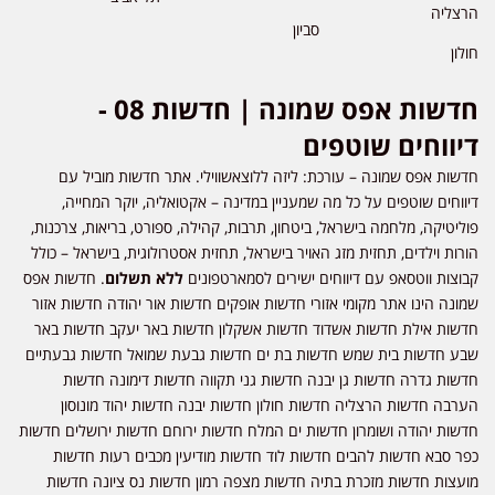
הרצליה
סביון
חולון
חדשות אפס שמונה | חדשות 08 -
דיווחים שוטפים
חדשות אפס שמונה – עורכת: ליזה ללוצאשווילי. אתר חדשות מוביל עם
דיווחים שוטפים על כל מה שמעניין במדינה – אקטואליה, יוקר המחייה,
פוליטיקה, מלחמה בישראל, ביטחון, תרבות, קהילה, ספורט, בריאות, צרכנות,
הורות וילדים, תחזית מזג האויר בישראל, תחזית אסטרולוגית, בישראל – כולל
קבוצות ווטסאפ עם דיווחים ישירים לסמארטפונים
ללא תשלום
. חדשות אפס
שמונה הינו אתר מקומי אזורי חדשות אופקים חדשות אור יהודה חדשות אזור
חדשות אילת חדשות אשדוד חדשות אשקלון חדשות באר יעקב חדשות באר
שבע חדשות בית שמש חדשות בת ים חדשות גבעת שמואל חדשות גבעתיים
חדשות גדרה חדשות גן יבנה חדשות גני תקווה חדשות דימונה חדשות
הערבה חדשות הרצליה חדשות חולון חדשות יבנה חדשות יהוד מונוסון
חדשות יהודה ושומרון חדשות ים המלח חדשות ירוחם חדשות ירושלים חדשות
כפר סבא חדשות להבים חדשות לוד חדשות מודיעין מכבים רעות חדשות
מועצות חדשות מזכרת בתיה חדשות מצפה רמון חדשות נס ציונה חדשות