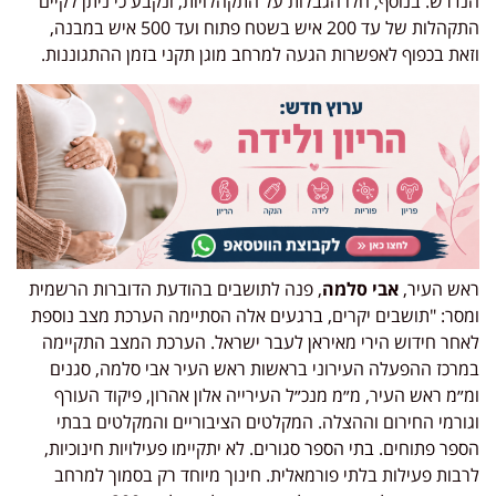
הנדרש. בנוסף, חלו הגבלות על התקהלויות, ונקבע כי ניתן לקיים
התקהלות של עד 200 איש בשטח פתוח ועד 500 איש במבנה,
וזאת בכפוף לאפשרות הגעה למרחב מוגן תקני בזמן ההתגוננות.
ראש העיר,
אבי סלמה
, פנה לתושבים בהודעת הדוברות הרשמית
ומסר: "תושבים יקרים, ברגעים אלה הסתיימה הערכת מצב נוספת
לאחר חידוש הירי מאיראן לעבר ישראל. הערכת המצב התקיימה
במרכז ההפעלה העירוני בראשות ראש העיר אבי סלמה, סגנים
ומ״מ ראש העיר, מ״מ מנכ״ל העירייה אלון אהרון, פיקוד העורף
וגורמי החירום וההצלה. המקלטים הציבוריים והמקלטים בבתי
הספר פתוחים. בתי הספר סגורים. לא יתקיימו פעילויות חינוכיות,
לרבות פעילות בלתי פורמאלית. חינוך מיוחד רק בסמוך למרחב