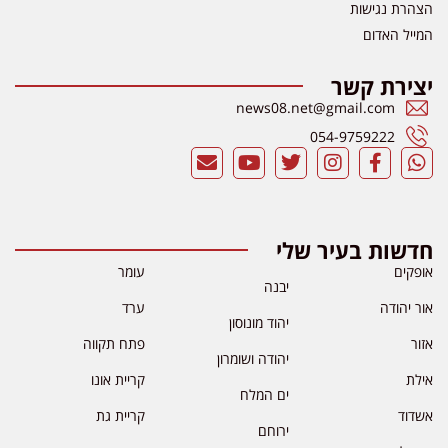
הצהרת נגישות
המייל האדום
יצירת קשר
news08.net@gmail.com
054-9759222
חדשות בעיר שלי
אופקים
עומר
יבנה
אור יהודה
ערד
יהוד מונוסון
אזור
פתח תקווה
יהודה ושומרון
אילת
קריית אונו
ים המלח
אשדוד
קריית גת
ירוחם