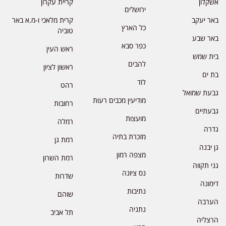
אשקלון
קריית עקרון
ירושלים
באר יעקב
קרית מלאכי ו-מ.א באר
כל הארץ
טוביה
באר שבע
כפר סבא
ראש העין
בית שמש
להבים
ראשון לציון
בת ים
לוד
רהט
גבעת שמואל
מודיעין מכבים רעות
רחובות
גבעתיים
מועצות
רמלה
גדרה
מזכרת בתיה
רמת גן
גן יבנה
מצפה רמון
רמת השרון
גני תקווה
נס ציונה
שדרות
דימונה
נתיבות
שוהם
הערבה
נתניה
תל אביב
הרצליה