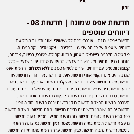
סביון
חולון
חדשות אפס שמונה | חדשות 08 -
דיווחים שוטפים
חדשות אפס שמונה – עורכת: ליזה ללוצאשווילי. אתר חדשות מוביל עם
דיווחים שוטפים על כל מה שמעניין במדינה – אקטואליה, יוקר המחייה,
פוליטיקה, מלחמה בישראל, ביטחון, תרבות, קהילה, ספורט, בריאות, צרכנות,
הורות וילדים, תחזית מזג האויר בישראל, תחזית אסטרולוגית, בישראל – כולל
קבוצות ווטסאפ עם דיווחים ישירים לסמארטפונים
ללא תשלום
. חדשות אפס
שמונה הינו אתר מקומי אזורי חדשות אופקים חדשות אור יהודה חדשות אזור
חדשות אילת חדשות אשדוד חדשות אשקלון חדשות באר יעקב חדשות באר
שבע חדשות בית שמש חדשות בת ים חדשות גבעת שמואל חדשות גבעתיים
חדשות גדרה חדשות גן יבנה חדשות גני תקווה חדשות דימונה חדשות
הערבה חדשות הרצליה חדשות חולון חדשות יבנה חדשות יהוד מונוסון
חדשות יהודה ושומרון חדשות ים המלח חדשות ירוחם חדשות ירושלים חדשות
כפר סבא חדשות להבים חדשות לוד חדשות מודיעין מכבים רעות חדשות
מועצות חדשות מזכרת בתיה חדשות מצפה רמון חדשות נס ציונה חדשות
נתיבות חדשות נתניה חדשות סביון חדשות ערד חדשות פתח תקווה חדשות