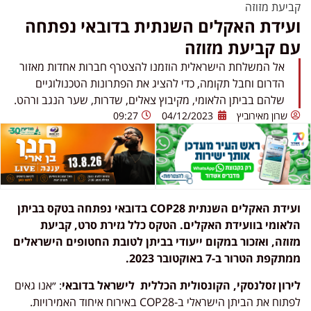
קביעת מזוזה
ועידת האקלים השנתית בדובאי נפתחה
עם קביעת מזוזה
אל המשלחת הישראלית הוזמנו להצטרף חברות אחדות מאזור
הדרום וחבל תקומה, כדי להציג את הפתרונות הטכנולוגיים
שלהם בביתן הלאומי, מקיבוץ צאלים, שדרות, שער הנגב ורהט.
שרון מאירוביץ
04/12/2023
09:27
ועידת האקלים השנתית
COP28
בדובאי נפתחה בטקס בביתן
הלאומי בוועידת האקלים.
הטקס כלל גזירת סרט, קביעת
מזוזה, ואזכור במקום ייעודי בביתן לטובת החטופים הישראלים
ממתקפת הטרור ב-7 באוקטובר 2023.
לירון זסלנסקי, הקונסולית הכללית לישראל בדובאי
: ״אנו גאים
לפתוח את הביתן הישראלי ב-COP28 באירוח איחוד האמירויות.