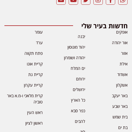
חדשות בעיר שלי
אופקים
עומר
יבנה
אור יהודה
ערד
יהוד מונוסון
אזור
פתח תקווה
יהודה ושומרון
אילת
קריית אונו
ים המלח
אשדוד
קריית גת
ירוחם
אשקלון
קריית עקרון
ירושלים
באר יעקב
קרית מלאכי ו-מ.א באר
כל הארץ
טוביה
באר שבע
כפר סבא
ראש העין
בית שמש
להבים
ראשון לציון
בת ים
לוד