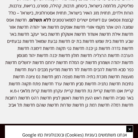
פוליטיקה, מלחמה בישראל, ביטחון, תרבות, קהילה, ספורט, בריאות, צרכנות,
הורות וילדים, תחזית מזג האויר בישראל, תחזית אסטרולוגית, בישראל – כולל
קבוצות ווטסאפ עם דיווחים ישירים לסמארטפונים
ללא תשלום
. חדשות אפס
שמונה הינו אתר מקומי אזורי חדשות אופקים חדשות אור יהודה חדשות אזור
חדשות אילת חדשות אשדוד חדשות אשקלון חדשות באר יעקב חדשות באר
שבע חדשות בית שמש חדשות בת ים חדשות גבעת שמואל חדשות גבעתיים
חדשות גדרה חדשות גן יבנה חדשות גני תקווה חדשות דימונה חדשות
הערבה חדשות הרצליה חדשות חולון חדשות יבנה חדשות יהוד מונוסון
חדשות יהודה ושומרון חדשות ים המלח חדשות ירוחם חדשות ירושלים חדשות
כפר סבא חדשות להבים חדשות לוד חדשות מודיעין מכבים רעות חדשות
מועצות חדשות מזכרת בתיה חדשות מצפה רמון חדשות נס ציונה חדשות
נתיבות חדשות נתניה חדשות סביון חדשות ערד חדשות פתח תקווה חדשות
קריית אונו חדשות קריית גת חדשות קריית עקרון חדשות קרית מלאכי ו-מ.א
באר טוביה חדשות ראש העין חדשות ראשון לציון חדשות רהט חדשות רחובות
חדשות רמלה חדשות רמת גן חדשות שדרות חדשות שוהם חדשות תל אביב
×
כל הזכויות שמורות ל-ליזה ללוצאשווילי - חדשות אפס שמונה - דיווחים בזמן
אנחנו משתמשים בעוגיות (Cookies) ובטכנולוגיות כמו Google