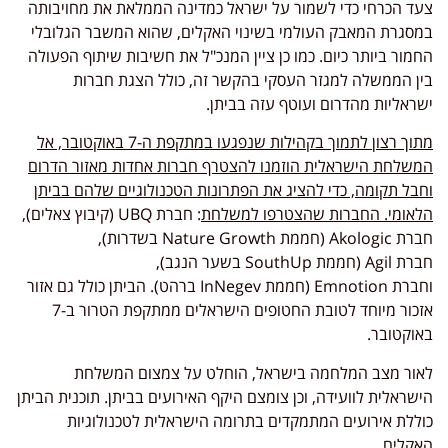
צעד הכרחי כדי לשמור על ישראל כמדינה הממלאת את מחויבותה
במסגרת המאבק העולמי בשינוי האקלים, שהוא המשבר הגלובלי
החמור ביותר כיום. כמו כן ציין המנכ"ל את חשיבות שיתוף הפעולה
בין הממשלה למגזר העסקי בהקשר זה, כולל הצגת חברות
ישראליות מהדרום ועוטף עזה בביתן.
מתוך רצון לתמוך בקהילות שנפגעו במתקפת ה-7 באוקטובר, אל
המשלחת הישראלית הוזמנו להצטרף חברות אחדות מאזור הדרום
וחבל תקומה, כדי להציג את הפתרונות הטכנולוגיים שלהם בביתן
הלאומי. החברות שהצטרפו למשלחת
: חברת UBQ (קיבוץ צאלים),
חברת Akologic (חממת Nature Growth בשדרות),
חברת Agil (חממת SouthUp בשער הנגב),
וחברת Emnotion (חממת InNegev ברהט). הביתן כולל גם אזור
אזכור מיוחד לטובת החטופים הישראלים ממתקפת הטרור ב-7
באוקטובר.
לאור מצב המלחמה בישראל, הוחלט על צמצום המשלחת
הישראלית לוועידה, וכן צומצם היקף האירועים בביתן. תוכנית הביתן
כוללת אירועים המתמקדים בתרומה הישראלית לטכנולוגיות
האקלים.