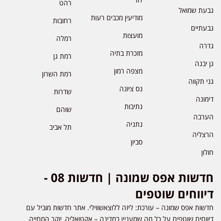
רהט
גבעת שמואל
מודיעין מכבים רעות
רחובות
גבעתיים
מועצות
רמלה
גדרה
מזכרת בתיה
רמת גן
גן יבנה
מצפה רמון
רמת השרון
גני תקווה
נס ציונה
שדרות
דימונה
נתיבות
שוהם
הערבה
נתניה
תל אביב
הרצליה
סביון
חולון
חדשות אפס שמונה | חדשות 08 -
דיווחים שוטפים
חדשות אפס שמונה – עורכת: ליזה ללוצאשווילי. אתר חדשות מוביל עם
דיווחים שוטפים על כל מה שמעניין במדינה – אקטואליה, יוקר המחייה,