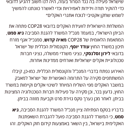
שישראל פעילה בה נגד הטרור בעזה, היה לנו חשוב להגיע לדובאי
כדי להוקיר תודה וידידות לאמירויות וכדי לאשרר כוונתנו להמשיך
לשמש שחקן אקטיבי לנוכח אתגרי האקלים״
המשלחת הישראלית לוועידת האקלים בדובאי COP28 פתחה את
הביתן הישראלי, במעמד מנכ"ל המשרד להגנת הסביבה
גיא סמט
,
המתאמת הלאומית של COP28
מאיה קדוש
, סמנכ״ל אגף מזרח
תיכון במשרד החוץ
עודד יוסף
, הקונסולית הכללית של ישראל
בדובאי
לירון זסלנסקי
, נציגי משרדי ממשלה, נציגי חברות
טכנולוגיית אקלים ישראליות ואורחים ממדינות אחרות.
האירוע נפתח בדברי המנכ"ל והקונסולית הכללית. כמו-כן, קיבלו
המשתתפים סקירה על התרומה האפשרית של ישראל למאבק
במשבר האקלים מפי השליח המיוחד לשינוי אקלים וקיימות במשרד
החוץ, גדעון בכר, וכן סקירה על פעילות חברות הטכנולוגיה המציגות
בביתן. לאחר מכן נערך טקס גזירת סרט וקביעת מזוזה בביתן.
בדבריו בטקס הפתיחה ציין מנכ"ל המשרד להגנת הסביבה,
גיא
סמט
, כי המשרד להגנת הסביבה פועל להגברת השאפתנות
האקלימית בישראל, בין השאר באמצעות קידום חוק האקלים. זהו