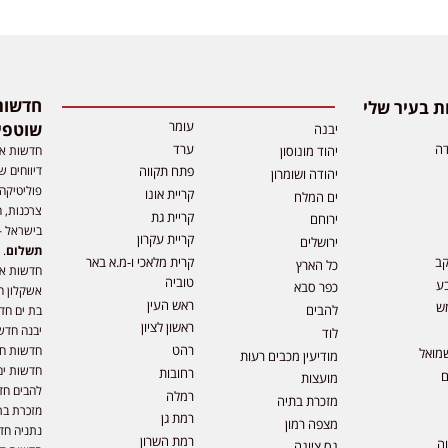
 בעיר שלי
עומר
שוטפי
יבנה
דה
ערד
חדשות אפ
יהוד מונוסון
דיווחים ש
פתח תקווה
יהודה ושומרון
פוליטיקה,
קריית אונו
ים המלח
צרכנות, ה
קריית גת
ירוחם
בישראל –
קריית עקרון
ירושלים
תשלום
. 
קב
קרית מלאכי ו-מ.א באר
כל הארץ
חדשות או
טוביה
ע
כפר סבא
אשקלון ח
ראש העין
ש
להבים
בת ים חד
ראשון לציון
יבנה חדש
לוד
רהט
חדשות חול
מואל
מודיעין מכבים רעות
חדשות ים
רחובות
ם
מועצות
להבים חד
רמלה
מזכרת בתיה
מזכרת בת
רמת גן
מצפה רמון
נתניה חד
רמת השרון
וה
נס ציונה