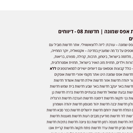
חדשות אפס שמונה | חדשות 08 - דיווחים
ם
ס שמונה – עורכת: ליזה ללוצאשווילי. אתר חדשות מוביל עם
וטפים על כל מה שמעניין במדינה – אקטואליה, יוקר המחייה,
 מלחמה בישראל, ביטחון, תרבות, קהילה, ספורט, בריאות,
ורות וילדים, תחזית מזג האויר בישראל, תחזית אסטרולוגית,
 כולל קבוצות ווטסאפ עם דיווחים ישירים לסמארטפונים
ללא
חדשות אפס שמונה הינו אתר מקומי אזורי חדשות אופקים
ר יהודה חדשות אזור חדשות אילת חדשות אשדוד חדשות
דשות באר יעקב חדשות באר שבע חדשות בית שמש חדשות
שות גבעת שמואל חדשות גבעתיים חדשות גדרה חדשות גן
ות גני תקווה חדשות דימונה חדשות הערבה חדשות הרצליה
ון חדשות יבנה חדשות יהוד מונוסון חדשות יהודה ושומרון
 המלח חדשות ירוחם חדשות ירושלים חדשות כפר סבא חדשות
שות לוד חדשות מודיעין מכבים רעות חדשות מועצות חדשות
יה חדשות מצפה רמון חדשות נס ציונה חדשות נתיבות חדשות
שות סביון חדשות ערד חדשות פתח תקווה חדשות קריית אונו