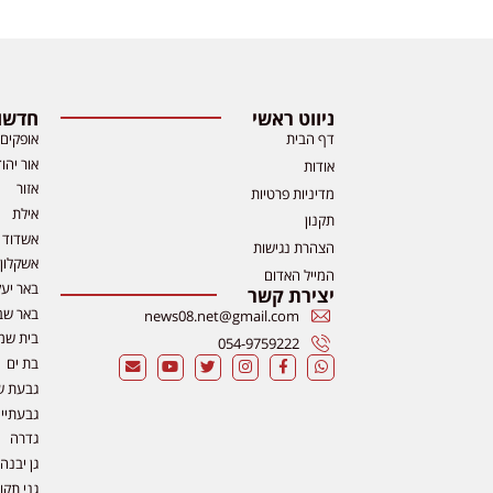
ניווט ראשי
חדשות
דף הבית
אופקים
אור יהו
אודות
אזור
מדיניות פרטיות
אילת
תקנון
אשדוד
הצהרת נגישות
אשקלון
המייל האדום
באר יע
יצירת קשר
באר שב
news08.net@gmail.com
בית שמ
054-9759222
בת ים
גבעת ש
גבעתיי
גדרה
גן יבנה
גני תקו