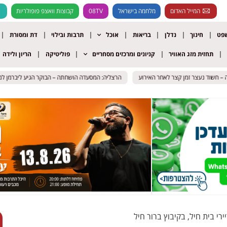
המייל האדום
מלחמה בישראל
08TV
קבוצות וואצפ פופולריות
שפט
חינוך
נדלן
בריאות
אוכל
תרבות ובילוי
דת ומסורת
תחזית מזג האוויר
קניונים ומרכזים מסחריים
פוליטיקה
הריון ולידה
וד נעצר זמן קצר לאחר האירוע
וד נעצר זמן קצר לאחר האירוע
הרצליה: המסעדה הושחתה – הבוקר הגיע ליברמן למקום ע
הרצליה: המסעדה הושחתה – הבוקר הגיע ליברמן למקום ע
רי בית חיל, בקיבוץ ברור חיל