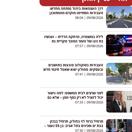
דרך העצמאות ביהוד נפתחה מחדש:
העבודות הסתיימו מוקדם מהמתוכנן
והכביש פתוח בשני הכיוונים
08:04
09/08/2026
לילה במשטרה, הרחקה הדדית – ועכשיו
בת זוגו של הזמר המוכר מקריית גת
שוברת שתיקה: "לא דרסתי אף אחד"
07:57
09/08/2026
העבודות בסוקולוב פוגעות בתושבים
ובעסקים: מחולון יוצא שאטל חינמי חדש
כבר מהיום
07:41
09/08/2026
לפני שרצים לבית המשפט: למה גישור
יכול להציל לא רק כסף וזמן – אלא גם
את המשפחה שאחרי הפרידה
07:33
09/08/2026
תרמיל ברמי לוי בחולון, תרמיל בבנק
בבת ים וסכינים בתל אביב: בן 55 נעצר –
נבדק קשר לרימון ברמלה
07:30
09/08/2026