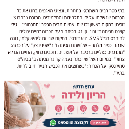
בתי ספר רבים השתתפו בתחרות, ונציגי האגפים בחנו את כל
הכרזות שנשלחו על ידי התלמידות והתלמידים. מתוכם נבחרו 3
זוכים: במקום ראשון זכו שתי אחיות מבית הספר "תחכמוני" – גילי
קוינט מכיתה ד' ורוני קוינט מכיתה ו' על הכרזה "חיים יכולים
להיהרס בגלל SMS, הוא דורס". במקום שני זכו ליהיא קלמן, נוגה
שנהב וכפיר מלמד – שלושתם מכיתה ו' ב"שפרינצק" על הכרזה:
"מתרכזים כפליים ברכיבה על אופניים. רוכבים כחוק, החיים הם לא
צחוק" ובמקום השלישי זכתה נעמה קריגר מכיתה ב' בביה"ס
סמילנסקי על הכרזה: "כשחוצים את הכביש הנייד חייב להיות
בתיק".