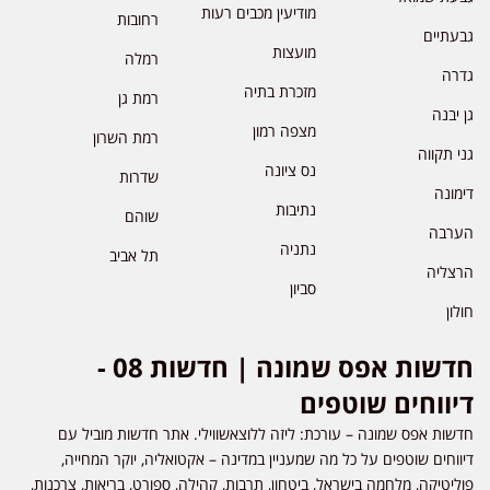
מודיעין מכבים רעות
רחובות
גבעתיים
מועצות
רמלה
גדרה
מזכרת בתיה
רמת גן
גן יבנה
מצפה רמון
רמת השרון
גני תקווה
נס ציונה
שדרות
דימונה
נתיבות
שוהם
הערבה
נתניה
תל אביב
הרצליה
סביון
חולון
חדשות אפס שמונה | חדשות 08 -
דיווחים שוטפים
חדשות אפס שמונה – עורכת: ליזה ללוצאשווילי. אתר חדשות מוביל עם
דיווחים שוטפים על כל מה שמעניין במדינה – אקטואליה, יוקר המחייה,
פוליטיקה, מלחמה בישראל, ביטחון, תרבות, קהילה, ספורט, בריאות, צרכנות,