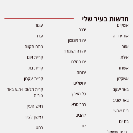
חדשות בעיר שלי
אופקים
עומר
יבנה
אור יהודה
ערד
יהוד מונוסון
אזור
פתח תקווה
יהודה ושומרון
אילת
קריית אונו
ים המלח
אשדוד
קריית גת
ירוחם
אשקלון
קריית עקרון
ירושלים
באר יעקב
קרית מלאכי ו-מ.א באר
כל הארץ
טוביה
באר שבע
כפר סבא
ראש העין
בית שמש
להבים
ראשון לציון
בת ים
לוד
רהט
גבעת שמואל