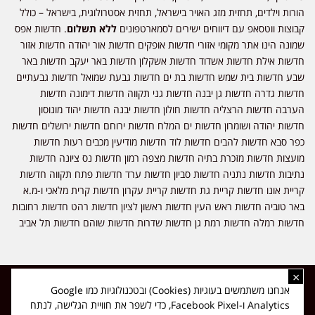
הורות וילדים, תחזית מזג האויר בישראל, תחזית אסטרולוגית, בישראל – כולל
קבוצות ווטסאפ עם דיווחים ישירים לסמארטפונים
ללא תשלום
. חדשות אפס
שמונה הינו אתר מקומי אזורי חדשות אופקים חדשות אור יהודה חדשות אזור
חדשות אילת חדשות אשדוד חדשות אשקלון חדשות באר יעקב חדשות באר
שבע חדשות בית שמש חדשות בת ים חדשות גבעת שמואל חדשות גבעתיים
חדשות גדרה חדשות גן יבנה חדשות גני תקווה חדשות דימונה חדשות
הערבה חדשות הרצליה חדשות חולון חדשות יבנה חדשות יהוד מונוסון
חדשות יהודה ושומרון חדשות ים המלח חדשות ירוחם חדשות ירושלים חדשות
כפר סבא חדשות להבים חדשות לוד חדשות מודיעין מכבים רעות חדשות
מועצות חדשות מזכרת בתיה חדשות מצפה רמון חדשות נס ציונה חדשות
נתיבות חדשות נתניה חדשות סביון חדשות ערד חדשות פתח תקווה חדשות
קריית אונו חדשות קריית גת חדשות קריית עקרון חדשות קרית מלאכי ו-מ.א
באר טוביה חדשות ראש העין חדשות ראשון לציון חדשות רהט חדשות רחובות
חדשות רמלה חדשות רמת גן חדשות שדרות חדשות שוהם חדשות תל אביב
×
כל הזכויות שמורות ל-ליזה ללוצאשווילי - חדשות אפס שמונה - דיווחים בזמן
אנחנו משתמשים בעוגיות (Cookies) ובטכנולוגיות כמו Google
אמת, נוסד בשנת 2019 | טל' לפרסומים 054-9759222 מייל מערכת
Analytics ו-Facebook Pixel, כדי לשפר את חוויית הגלישה, לנתח
news08.net@gmail.com