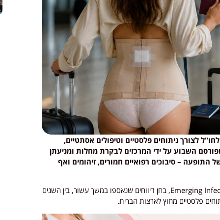
חו"ל לצורך ניתוחים פלסטיים וטיפולים אסתטיים,
ורסם השבוע על ידי המרכזים לבקרת מחלות ומניעתן
פחות מוכר של התופעה – סיבוכים רפואיים חמורים, זיהומים ואף
המחקר, שפורסם בכתב העת המדעי Emerging Infectious Diseases, בחן דיווחים שנאספו במשך עשור, בין השנים