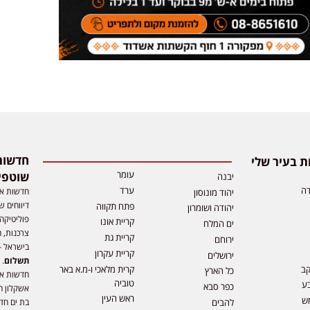
 בעיר שלי
עומר
שוטפי
יבנה
דה
ערד
חדשות אפ
יהוד מונוסון
דיווחים ש
פתח תקווה
יהודה ושומרון
פוליטיקה,
קריית אונו
ים המלח
צרכנות, ה
קריית גת
ירוחם
בישראל –
קריית עקרון
ירושלים
תשלום
. 
קב
קרית מלאכי ו-מ.א באר
כל הארץ
חדשות או
טוביה
ע
כפר סבא
אשקלון ח
ראש העין
ש
להבים
בת ים חד