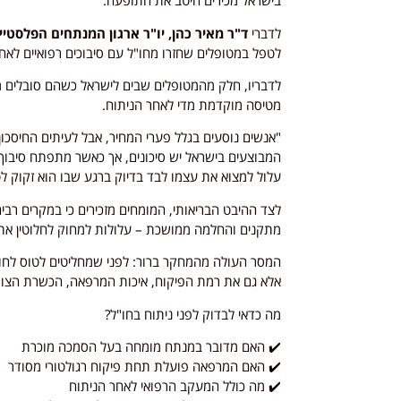
בישראל מכירים היטב את התופעה.
לדברי
ד"ר מאיר כהן, יו"ר ארגון המנתחים הפלסט
לטפל במטופלים שחזרו מחו"ל עם סיבוכים רפואיים לאחר
לדבריו, חלק מהמטופלים שבים לישראל כשהם סובלים מז
מטיסה מוקדמת מדי לאחר הניתוח.
"אנשים נוסעים בגלל פערי המחיר, אבל לעיתים החיסכון
המבוצעים בישראל יש סיכונים, אך כאשר מתפתח סיבוך
עלול למצוא את עצמו לבד בדיוק ברגע שבו הוא זקוק לט
לצד ההיבט הבריאותי, המומחים מזכירים כי במקרים רבים
מתקנים והחלמה ממושכת – עלולות למחוק לחלוטין את 
המסר העולה מהמחקר ברור: לפני שמחליטים לטוס לחו"ל
אלא גם את רמת הפיקוח, איכות המרפאה, הכשרת הצוות
מה כדאי לבדוק לפני ניתוח בחו"ל?
✔️ האם מדובר במנתח מומחה בעל הסמכה מוכרת
✔️ האם המרפאה פועלת תחת פיקוח רגולטורי מסודר
✔️ מה כולל המעקב הרפואי לאחר הניתוח