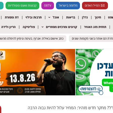
המייל האדום
מלחמה בישראל
08TV
קבוצות וואצפ פופולריות
שפט
חינוך
נדלן
בריאות
אוכל
תרבות ובילוי
דת ומסורת
תחזית מזג האוויר
קניונים ומרכזים מסחריים
פוליטיקה
הריון ולידה
הם אותרו בשני מקומות שונים
הם אותרו בשני מקומות שונים
כתב אישום באילת: אגרוף, בעיטה וניסיון להימלט מהשוטרים 
כתב אישום באילת: אגרוף, בעיטה וניסיון להימלט מהשוטרים 
"ל? מחקר חדש מזהיר: המחיר עלול להיות גבוה הרבה