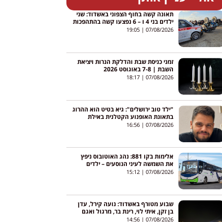
תאונה קשה בחוף הצפוני באשדוד: שני
ילדים בני 4 ו – 6 נפצעו קשה בהתהפכות
טרקטורון באגי
19:05
07/08/2026
זמני כניסת שבת והדלקת הנרות ויציאת
השבת | 7-8 באוגוסט 2026
18:17
07/08/2026
"ילד טוב ירושלים": גיא בטיט הוא ההרוג
בתאונת האופנוע הקטלנית באילת
16:56
07/08/2026
אלימות בקו 881: נהג האוטובוס ניפץ
את השמשה לעיני הנוסעים – ילדים
צרחו; הנהג הושעה
15:12
07/08/2026
שבוע מטורף באשדוד: נועה קירל, עדן
בן זקן, איתי לוי, רינת בר, מרגול ואגם
בוחבוט – והכניסה חופשית
14:56
07/08/2026