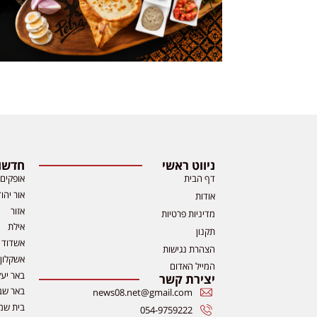
ניווט ראשי
חדשות
דף הבית
אופקים
אור יהו
אודות
אזור
מדיניות פרטיות
אילת
תקנון
אשדוד
הצהרת נגישות
אשקלון
המייל האדום
באר יע
יצירת קשר
באר שב
news08.net@gmail.com
בית שמ
054-9759222