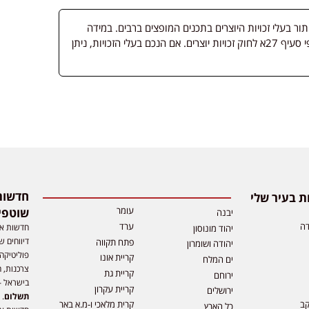
 בעלי זכויות היוצרים בתכנים המופצים ברבים. במידה
ופורסמה מדיה שבעליה אינו ידוע, השימוש נעשה לפי סעיף 27א לחוק זכויות יוצרים. אם הנכם בעלי הזכויות, ניתן
 בעיר שלי
עומר
שוטפי
יבנה
דה
ערד
חדשות אפ
יהוד מונוסון
דיווחים ש
פתח תקווה
יהודה ושומרון
פוליטיקה,
קריית אונו
ים המלח
צרכנות, ה
קריית גת
ירוחם
בישראל –
קריית עקרון
ירושלים
תשלום
. 
קב
קרית מלאכי ו-מ.א באר
כל הארץ